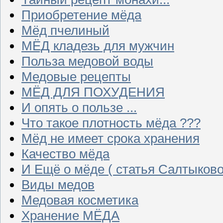
Приобретение мёда
Мёд пчелиный
МЁД кладезь для мужчин
Польза медовой воды
Медовые рецепты
МЁД ДЛЯ ПОХУДЕНИЯ
И опять о пользе ...
Что такое плотность мёда ???
Мёд не имеет срока хранения
Качество мёда
И Ещё о мёде ( статья Салтыково
Виды медов
Медовая косметика
Хранение МЁДА