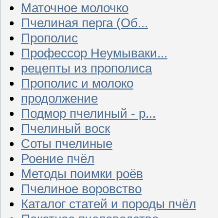
Маточное молочко
Пчелиная перга (Об...
Прополис
Профессор Неумываки...
рецепты из прополиса
Прополис и молоко
продолжение
Подмор пчелиный - р...
Пчелиный воск
Соты пчелиные
Роение пчёл
Методы поимки роёв
Пчелиное воровство
Каталог статей и породы пчёл