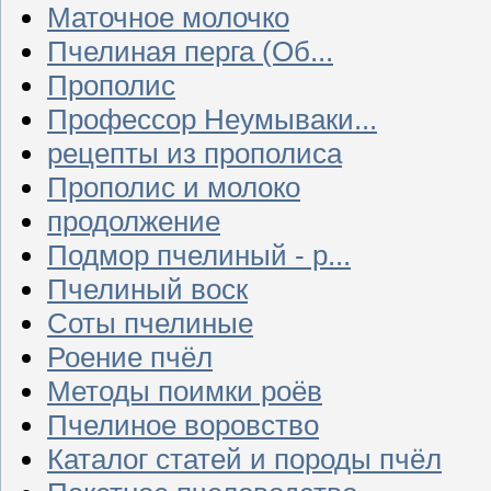
Маточное молочко
Пчелиная перга (Об...
Прополис
Профессор Неумываки...
рецепты из прополиса
Прополис и молоко
продолжение
Подмор пчелиный - р...
Пчелиный воск
Соты пчелиные
Роение пчёл
Методы поимки роёв
Пчелиное воровство
Каталог статей и породы пчёл