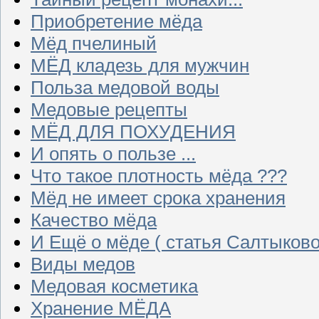
Приобретение мёда
Мёд пчелиный
МЁД кладезь для мужчин
Польза медовой воды
Медовые рецепты
МЁД ДЛЯ ПОХУДЕНИЯ
И опять о пользе ...
Что такое плотность мёда ???
Мёд не имеет срока хранения
Качество мёда
И Ещё о мёде ( статья Салтыково
Виды медов
Медовая косметика
Хранение МЁДА