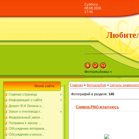
Суббота
08.08.2026
17:46
Любител
Фотоальбомы »
Главная
»
Фотоальбом
»
Цитаты знаменит
Меню сайта
Фотографий в разделе
:
145
Главная страница
Информация о сайте
Декрет В И Ленина о...
Снимок.PNG жэалуюсь
Закон о пчеловодст...
Федеральный закон ...
Поправка к закону ...
Обсуждение ветерина...
22.03.2019
Обсуждения и вноси...