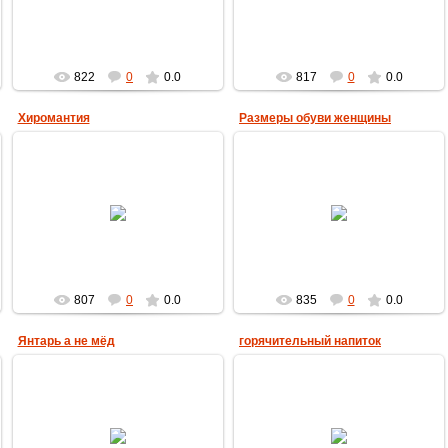
пчеловод
пчеловод
822
0
0.0
817
0
0.0
Хиромантия
Размеры обуви женщины
18.01.2019
18.01.2019
пчеловод
пчеловод
807
0
0.0
835
0
0.0
Янтарь а не мёд
горячительный напиток
18.01.2019
18.01.2019