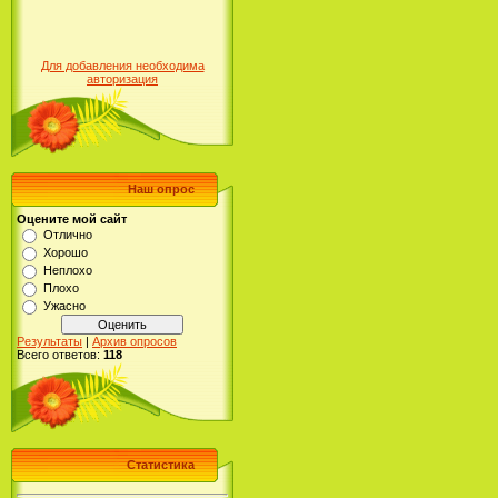
Для добавления необходима
авторизация
Наш опрос
Оцените мой сайт
Отлично
Хорошо
Неплохо
Плохо
Ужасно
Результаты
|
Архив опросов
Всего ответов:
118
Статистика