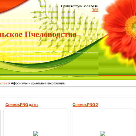
Приветствую Вас
Гость
RSS
ьское Пчеловодство
остей
» Афоризмы и крылатые выражения
Снимок.PNG даты
Снимок.PNG 2
22.03.2019
22.03.2019