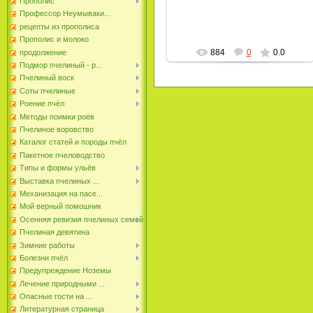
Прополис
пчеловод
Профессор Неумываки...
рецепты из прополиса
Прополис и молоко
884
0
0.0
продолжение
Подмор пчелиный - р...
Пчелиный воск
Соты пчелиные
Роение пчёл
Методы поимки роёв
Пчелиное воровство
Каталог статей и породы пчёл
Пакетное пчеловодство
Типы и формы ульёв
Выставка пчелиных ...
Механизация на пасе...
Мой верный помошник
Осенняя ревизия пчелиных семей
Пчелиная девятина
Зимние работы
Болезни пчёл
Предупреждение Ноземы
Лечение природными ...
Опасные гости на ...
Литературная страница