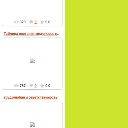
пчеловод
820
0
0.0
Таблица цветения медоносов по срокам
18.01.2019
пчеловод
787
0
0.0
трудолюбин и ответственность
18.01.2019