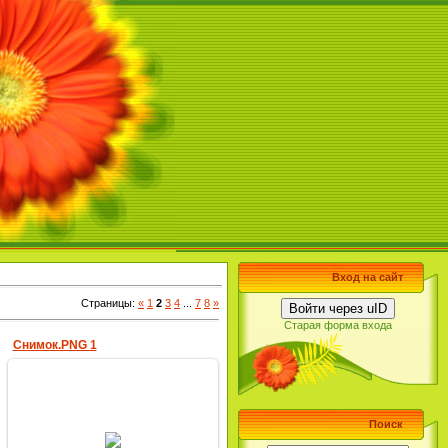
Вход на сайт
Страницы
:
«
1
2
3
4
...
7
8
»
Войти через uID
Старая форма входа
Снимок.PNG 1
Поиск
22.03.2019