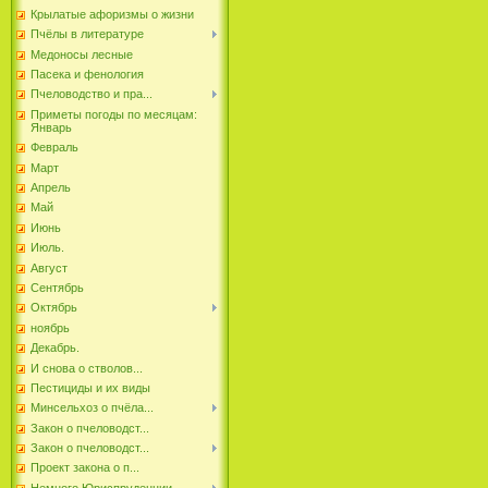
Крылатые афоризмы о жизни
Пчёлы в литературе
Медоносы лесные
Пасека и фенология
Пчеловодство и пра...
Приметы погоды по месяцам:
Январь
Февраль
Март
Апрель
Май
Июнь
Июль.
Август
Сентябрь
Октябрь
ноябрь
Декабрь.
И снова о стволов...
Пестициды и их виды
Минсельхоз о пчёла...
Закон о пчеловодст...
Закон о пчеловодст...
Проект закона о п...
Немного Юриспруденции