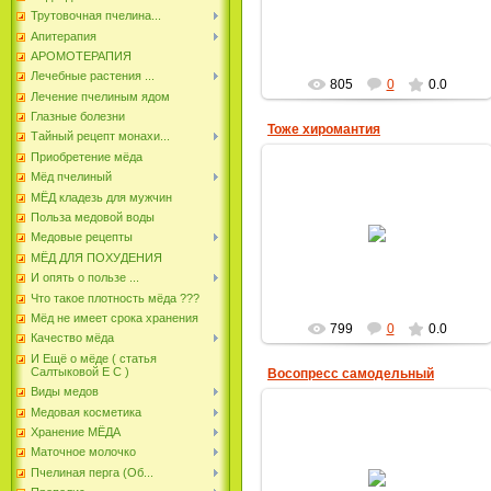
пчеловод
Трутовочная пчелина...
Апитерапия
АРОМОТЕРАПИЯ
Лечебные растения ...
805
0
0.0
Лечение пчелиным ядом
Глазные болезни
Тоже хиромантия
Тайный рецепт монахи...
Приобретение мёда
Мёд пчелиный
МЁД кладезь для мужчин
Польза медовой воды
18.01.2019
Медовые рецепты
пчеловод
МЁД ДЛЯ ПОХУДЕНИЯ
И опять о пользе ...
Что такое плотность мёда ???
Мёд не имеет срока хранения
799
0
0.0
Качество мёда
И Ещё о мёде ( статья
Салтыковой Е С )
Восопресс самодельный
Виды медов
Медовая косметика
Хранение МЁДА
Маточное молочко
18.01.2019
Пчелиная перга (Об...