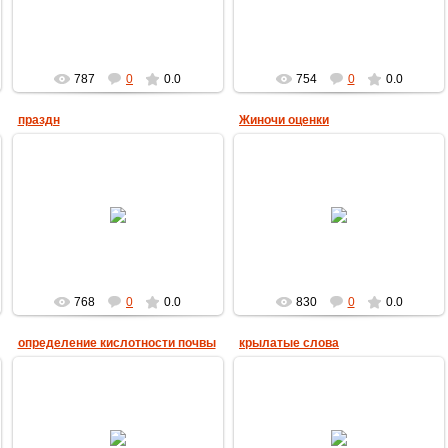
пчеловод
пчеловод
787
0
0.0
754
0
0.0
праздн
Жиночи оценки
18.01.2019
22.03.2019
Вот такие признания иногда
бывают место быть
пчеловод
пчеловод
768
0
0.0
830
0
0.0
определение кислотности почвы
крылатые слова
18.01.2019
18.01.2019
Хотя и примитив, но всё же
картиночку может прояснить