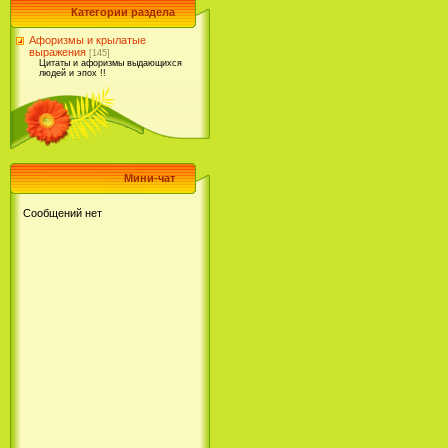
Категории раздела
Афоризмы и крылатые
выражения
[145]
Цитаты и афоризмы выдающихся
людей и эпох !!
Мини-чат