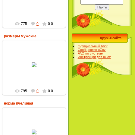
пчеловод
775
0
0.0
размеры мужские
Друзья сайта
Официальный блог
Сообщество uCoz
FAQ по системе
Инструкции для uCoz
18.01.2019
пчеловод
795
0
0.0
норма пчелиная
18.01.2019