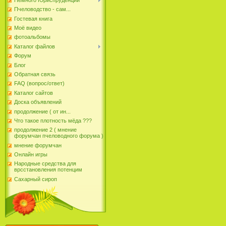
Пчеловодство - сам...
Гостевая книга
Моё видео
фотоальбомы
Каталог файлов
Форум
Блог
Обратная связь
FAQ (вопрос/ответ)
Каталог сайтов
Доска объявлений
продолжение ( от ин...
Что такое плотность мёда ???
продолжение 2 ( мнение
форумчан пчеловодного форума )
мнение форумчан
Онлайн игры
Народные средства для
врсстановления потенцим
Сахарный сироп