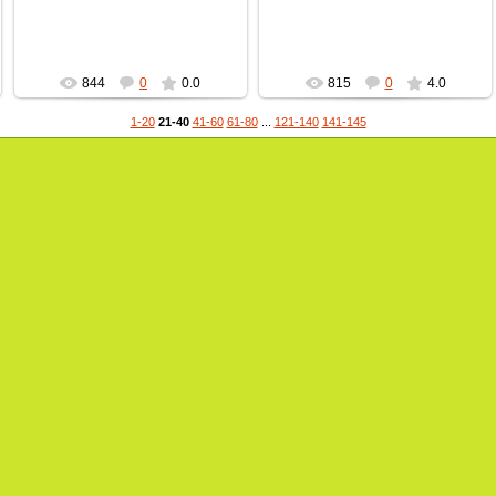
пчеловод
пчеловод
844
0
0.0
815
0
4.0
1-20
21-40
41-60
61-80
...
121-140
141-145