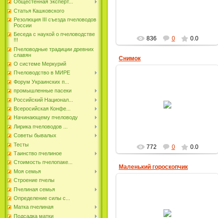
Общестенная эксперт...
пчеловод
Статья Кашковского
Резолюция III съезда пчеловодов
России
Беседа с наукой о пчеловодстве
836
0
0.0
!!!
Пчеловодные традиции древних
славян
Снимок
О системе Меркурий
Пчеловодство в МИРЕ
Форум Украинских п...
промышленные пасеки
22.03.2019
Российский Национал...
Всеросийская Конфе...
пчеловод
Начинающему пчеловоду
Лирика пчеловодов ...
Советы бывалых
Тесты
772
0
0.0
Таинство пчелиное
Стоимость пчелопаке...
Маленький гороскопчик
Моя семья
Строение пчелы
Пчелиная семья
Определение силы с...
18.01.2019
Матка пчелиная
Подсадка матки