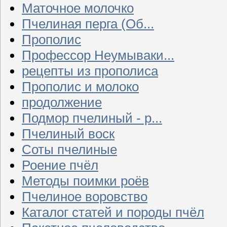
Маточное молочко
Пчелиная перга (Об...
Прополис
Профессор Неумываки...
рецепты из прополиса
Прополис и молоко
продолжение
Подмор пчелиный - р...
Пчелиный воск
Соты пчелиные
Роение пчёл
Методы поимки роёв
Пчелиное воровство
Каталог статей и породы пчёл