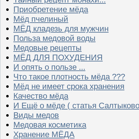
Приобретение мёда
Мёд пчелиный
МЁД кладезь для мужчин
Польза медовой воды
Медовые рецепты
МЁД ДЛЯ ПОХУДЕНИЯ
И опять о пользе ...
Что такое плотность мёда ???
Мёд не имеет срока хранения
Качество мёда
И Ещё о мёде ( статья Салтыково
Виды медов
Медовая косметика
Хранение МЁДА