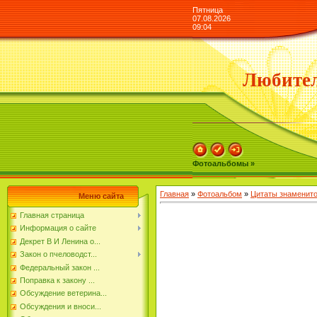
Пятница
07.08.2026
09:04
Любител
Фотоальбомы »
Главная
»
Фотоальбом
»
Цитаты знаменит
Меню сайта
Главная страница
Информация о сайте
Декрет В И Ленина о...
Закон о пчеловодст...
Федеральный закон ...
Поправка к закону ...
Обсуждение ветерина...
Обсуждения и вноси...