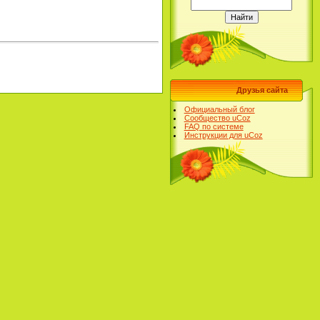
Друзья сайта
Официальный блог
Сообщество uCoz
FAQ по системе
Инструкции для uCoz