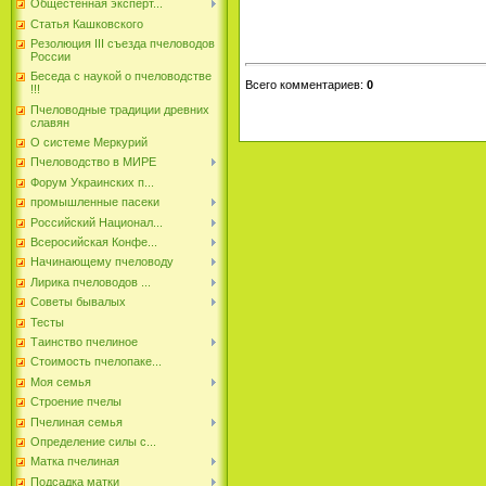
Общестенная эксперт...
Статья Кашковского
Резолюция III съезда пчеловодов
России
Беседа с наукой о пчеловодстве
Всего комментариев
:
0
!!!
Пчеловодные традиции древних
славян
О системе Меркурий
Пчеловодство в МИРЕ
Форум Украинских п...
промышленные пасеки
Российский Национал...
Всеросийская Конфе...
Начинающему пчеловоду
Лирика пчеловодов ...
Советы бывалых
Тесты
Таинство пчелиное
Стоимость пчелопаке...
Моя семья
Строение пчелы
Пчелиная семья
Определение силы с...
Матка пчелиная
Подсадка матки