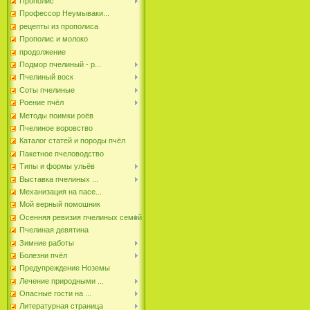
Прополис
Профессор Неумываки...
рецепты из прополиса
Прополис и молоко
продолжение
Подмор пчелиный - р...
Пчелиный воск
Соты пчелиные
Роение пчёл
Методы поимки роёв
Пчелиное воровство
Каталог статей и породы пчёл
Пакетное пчеловодство
Типы и формы ульёв
Выставка пчелиных ...
Механизация на пасе...
Мой верный помошник
Осенняя ревизия пчелиных семей
Пчелиная девятина
Зимние работы
Болезни пчёл
Предупреждение Ноземы
Лечение природными ...
Опасные гости на ...
Литературная страница