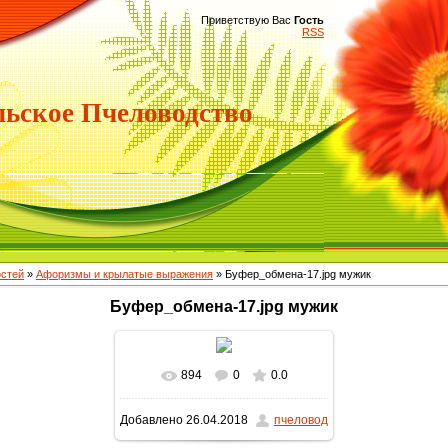
Приветствую Вас
Гость
RSS
ьское Пчеловодство
остей
»
Афоризмы и крылатые выражения
» Буфер_обмена-17.jpg мужик
Буфер_обмена-17.jpg мужик
894
0
0.0
Добавлено
26.04.2018
пчеловод