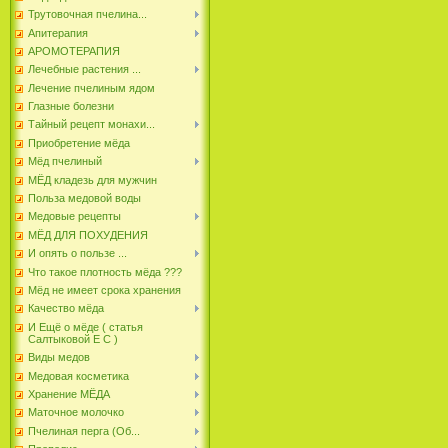
Трутовочная пчелина...
Апитерапия
АРОМОТЕРАПИЯ
Лечебные растения ...
Лечение пчелиным ядом
Глазные болезни
Тайный рецепт монахи...
Приобретение мёда
Мёд пчелиный
МЁД кладезь для мужчин
Польза медовой воды
Медовые рецепты
МЁД ДЛЯ ПОХУДЕНИЯ
И опять о пользе ...
Что такое плотность мёда ???
Мёд не имеет срока хранения
Качество мёда
И Ещё о мёде ( статья
Салтыковой Е С )
Виды медов
Медовая косметика
Хранение МЁДА
Маточное молочко
Пчелиная перга (Об...