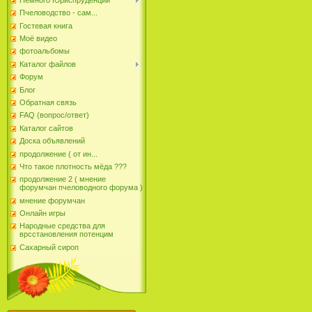
Пчеловодство - сам...
Гостевая книга
Моё видео
фотоальбомы
Каталог файлов
Форум
Блог
Обратная связь
FAQ (вопрос/ответ)
Каталог сайтов
Доска объявлений
продолжение ( от ин...
Что такое плотность мёда ???
продолжение 2 ( мнение
форумчан пчеловодного форума )
мнение форумчан
Онлайн игры
Народные средства для
врсстановления потенцим
Сахарный сироп