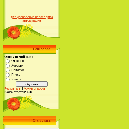
Для добавления необходима
авторизация
Наш опрос
Оцените мой сайт
Отлично
Хорошо
Неплохо
Плохо
Ужасно
Результаты
|
Архив опросов
Всего ответов:
118
Статистика