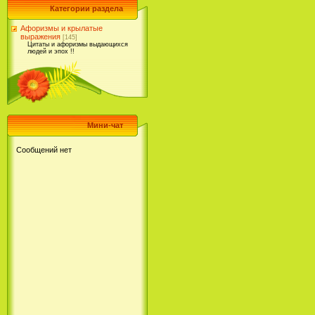
Категории раздела
Афоризмы и крылатые
выражения
[145]
Цитаты и афоризмы выдающихся
людей и эпох !!
Мини-чат