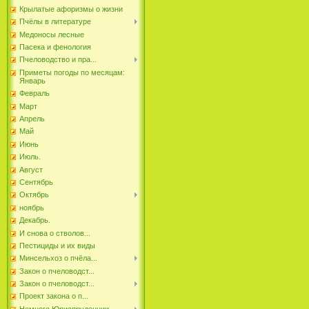
Крылатые афоризмы о жизни
Пчёлы в литературе
Медоносы лесные
Пасека и фенология
Пчеловодство и пра...
Приметы погоды по месяцам:
Январь
Февраль
Март
Апрель
Май
Июнь
Июль.
Август
Сентябрь
Октябрь
ноябрь
Декабрь.
И снова о стволов...
Пестициды и их виды
Минсельхоз о пчёла...
Закон о пчеловодст...
Закон о пчеловодст...
Проект закона о п...
Немного Юриспруденции