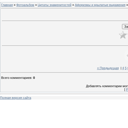
Главная
»
Фотоальбом
»
Цитаты знаменитостей
»
Афоризмы и крылатые выражения
»
« Предыдущая
|
4
5
Всего комментариев
:
0
Добавлять комментарии могу
[
Р
Полная версия сайта