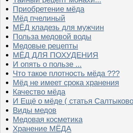
Приобретение мёда
Мёд пчелиный
МЁД кладезь для мужчин
Польза медовой воды
Медовые рецепты
МЁД ДЛЯ ПОХУДЕНИЯ
И опять о пользе ...
Что такое плотность мёда ???
Мёд не имеет срока хранения
Качество мёда
И Ещё о мёде ( статья Салтыково
Виды медов
Медовая косметика
Хранение МЁДА