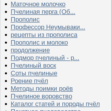
Маточное молочко
Пчелиная перга (Об...
Прополис
Профессор Неумываки...
рецепты из прополиса
Прополис и молоко
продолжение
Подмор пчелиный - р...
Пчелиный воск
Соты пчелиные
Роение пчёл
Методы поимки роёв
Пчелиное воровство
Каталог статей и породы пчёл