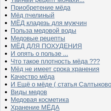
Приобретение мёда
Мёд пчелиный
МЁД кладезь для мужчин
Польза медовой воды
Медовые рецепты
МЁД ДЛЯ ПОХУДЕНИЯ
И опять о пользе ...
Что такое плотность мёда ???
Мёд не имеет срока хранения
Качество мёда
И Ещё о мёде ( статья Салтыково
Виды медов
Медовая косметика
Хранение МЁДА