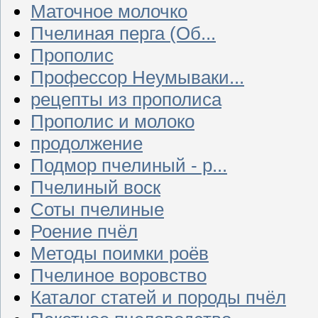
Маточное молочко
Пчелиная перга (Об...
Прополис
Профессор Неумываки...
рецепты из прополиса
Прополис и молоко
продолжение
Подмор пчелиный - р...
Пчелиный воск
Соты пчелиные
Роение пчёл
Методы поимки роёв
Пчелиное воровство
Каталог статей и породы пчёл