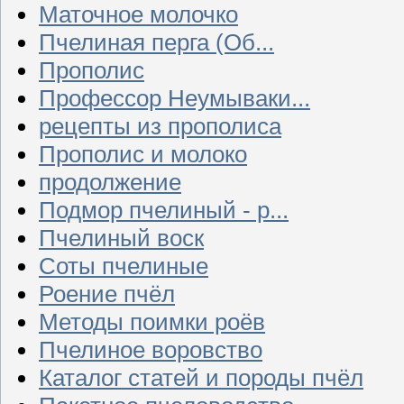
Маточное молочко
Пчелиная перга (Об...
Прополис
Профессор Неумываки...
рецепты из прополиса
Прополис и молоко
продолжение
Подмор пчелиный - р...
Пчелиный воск
Соты пчелиные
Роение пчёл
Методы поимки роёв
Пчелиное воровство
Каталог статей и породы пчёл