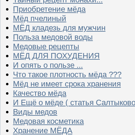
Приобретение мёда
Мёд пчелиный
МЁД кладезь для мужчин
Польза медовой воды
Медовые рецепты
МЁД ДЛЯ ПОХУДЕНИЯ
И опять о пользе ...
Что такое плотность мёда ???
Мёд не имеет срока хранения
Качество мёда
И Ещё о мёде ( статья Салтыково
Виды медов
Медовая косметика
Хранение МЁДА