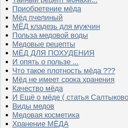
Приобретение мёда
Мёд пчелиный
МЁД кладезь для мужчин
Польза медовой воды
Медовые рецепты
МЁД ДЛЯ ПОХУДЕНИЯ
И опять о пользе ...
Что такое плотность мёда ???
Мёд не имеет срока хранения
Качество мёда
И Ещё о мёде ( статья Салтыково
Виды медов
Медовая косметика
Хранение МЁДА