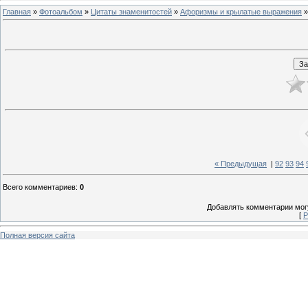
Главная
»
Фотоальбом
»
Цитаты знаменитостей
»
Афоризмы и крылатые выражения
»
« Предыдущая
|
92
93
94
Всего комментариев
:
0
Добавлять комментарии могу
[
Р
Полная версия сайта