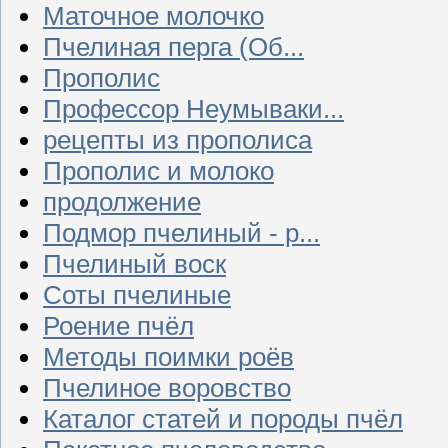
Маточное молочко
Пчелиная перга (Об...
Прополис
Профессор Неумываки...
рецепты из прополиса
Прополис и молоко
продолжение
Подмор пчелиный - р...
Пчелиный воск
Соты пчелиные
Роение пчёл
Методы поимки роёв
Пчелиное воровство
Каталог статей и породы пчёл