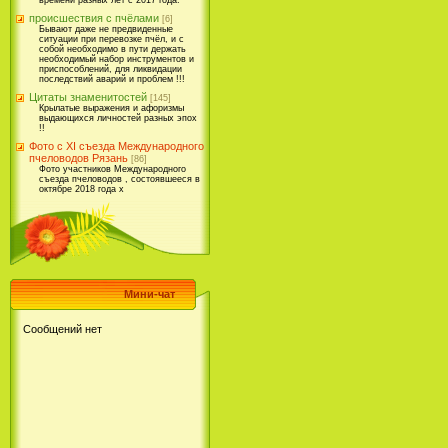
времени разных лет с 2017 года.
происшествия с пчёлами
[6]
Бывают даже не предвиденные
ситуации при перевозке пчёл, и с
собой необходимо в пути держать
необходимый набор инструментов и
приспособлений, для ликвидации
последствий аварий и проблем !!!
Цитаты знаменитостей
[145]
Крылатые выражения и афоризмы
выдающихся личностей разных эпох
!!
Фото с XI съезда Международного
пчеловодов Рязань
[86]
Фото участников Международного
съезда пчеловодов , состоявшееся в
октябре 2018 года х
Мини-чат