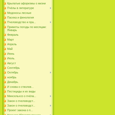
Крылатые афоризмы о жизни
Пчёлы в литературе
Медоносы лесные
Пасека и фенология
Пчеловодство и пра...
Приметы погоды по месяцам:
Январь
Февраль
Март
Апрель
Май
Июнь
Июль.
Август
Сентябрь
Октябрь
ноябрь
Декабрь.
И снова о стволов...
Пестициды и их виды
Минсельхоз о пчёла...
Закон о пчеловодст...
Закон о пчеловодст...
Проект закона о п...
Немного Юриспруденции