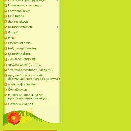
Пчеловодство - сам...
Гостевая книга
Моё видео
фотоальбомы
Каталог файлов
Форум
Блог
Обратная связь
FAQ (вопрос/ответ)
Каталог сайтов
Доска объявлений
продолжение ( от ин...
Что такое плотность мёда ???
продолжение 2 ( мнение
форумчан пчеловодного форума )
мнение форумчан
Онлайн игры
Народные средства для
врсстановления потенцим
Сахарный сироп