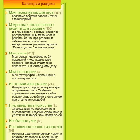
Категории раздела
Моя пасека на опушке леса
[417]
Красивые пейзажи пасеки и точок
стационарный
Медоносы и лекарственные
рецепты для здоровья
[206]
В этом разделе собраны наиболее
распространённых медоносов и
рецепты из них при различных
заболеваниях и описания
лекарственных растений журнала
"Пчеловодстао " за многие годы.
Моя семья
[810]
Моя семья пчеловодов из 3х
поколений и уже подрастают
правнуки которых будем тоже
привлекать к пчеловодному делу.
Мои фотографии
[387]
Мои фотографии и помошники в
пчеловодном деле
Источники информации
[213]
Литература которой пользуюсь для
оформления сайта Учебники
справочники пчеловодные сайты
рецептурные лечебники с описанием
приготовления снадобий
Пчеловодство в искусстве
[31]
Художественное изображение в
пчеловодстве, глазами художников и
увлечённых людей этой профессией
Необычные ульи
[83]
Пчеловодные сезоны разных лет
[68]
моменты развития пчелиных семей и
развитие медоносных растений во