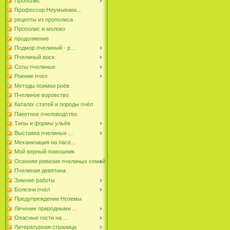
Прополис
Профессор Неумываки...
рецепты из прополиса
Прополис и молоко
продолжение
Подмор пчелиный - р...
Пчелиный воск
Соты пчелиные
Роение пчёл
Методы поимки роёв
Пчелиное воровство
Каталог статей и породы пчёл
Пакетное пчеловодство
Типы и формы ульёв
Выставка пчелиных ...
Механизация на пасе...
Мой верный помошник
Осенняя ревизия пчелиных семей
Пчелиная девятина
Зимние работы
Болезни пчёл
Предупреждение Ноземы
Лечение природными ...
Опасные гости на ...
Литературная страница