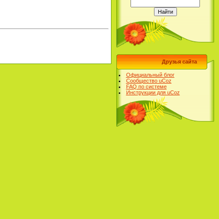
Друзья сайта
Официальный блог
Сообщество uCoz
FAQ по системе
Инструкции для uCoz