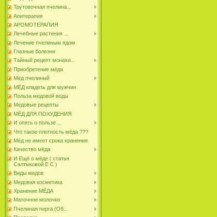
Трутовочная пчелина...
Апитерапия
АРОМОТЕРАПИЯ
Лечебные растения ...
Лечение пчелиным ядом
Глазные болезни
Тайный рецепт монахи...
Приобретение мёда
Мёд пчелиный
МЁД кладезь для мужчин
Польза медовой воды
Медовые рецепты
МЁД ДЛЯ ПОХУДЕНИЯ
И опять о пользе ...
Что такое плотность мёда ???
Мёд не имеет срока хранения
Качество мёда
И Ещё о мёде ( статья
Салтыковой Е С )
Виды медов
Медовая косметика
Хранение МЁДА
Маточное молочко
Пчелиная перга (Об...