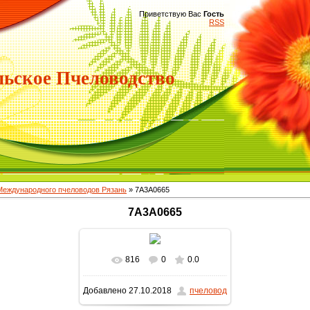
Приветствую Вас
Гость
RSS
ьское Пчеловодство
 Международного пчеловодов Рязань
» 7A3A0665
7A3A0665
816
0
0.0
Добавлено
27.10.2018
пчеловод