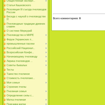
Общестенная эксперт...
Статья Кашковского
Резолюция III съезда пчеловодов
России
Беседа с наукой о пчеловодстве
Всего комментариев
:
0
!!!
Пчеловодные традиции древних
славян
О системе Меркурий
Пчеловодство в МИРЕ
Форум Украинских п...
промышленные пасеки
Российский Национал...
Всеросийская Конфе...
Начинающему пчеловоду
Лирика пчеловодов ...
Советы бывалых
Тесты
Таинство пчелиное
Стоимость пчелопаке...
Моя семья
Строение пчелы
Пчелиная семья
Определение силы с...
Матка пчелиная
Подсадка матки