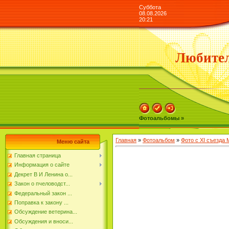
Суббота
08.08.2026
20:21
Любител
Фотоальбомы »
Главная
»
Фотоальбом
»
Фото с XI съезда
Меню сайта
Главная страница
Информация о сайте
Декрет В И Ленина о...
Закон о пчеловодст...
Федеральный закон ...
Поправка к закону ...
Обсуждение ветерина...
Обсуждения и вноси...