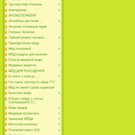
Трутовочная пчелина...
Апитерапия
АРОМОТЕРАПИЯ
Лечебные растения ...
Лечение пчелиным ядом
Глазные болезни
Тайный рецепт монахи...
Приобретение мёда
Мёд пчелиный
МЁД кладезь для мужчин
Польза медовой воды
Медовые рецепты
МЁД ДЛЯ ПОХУДЕНИЯ
И опять о пользе ...
Что такое плотность мёда ???
Мёд не имеет срока хранения
Качество мёда
И Ещё о мёде ( статья
Салтыковой Е С )
Виды медов
Медовая косметика
Хранение МЁДА
Маточное молочко
Пчелиная перга (Об...