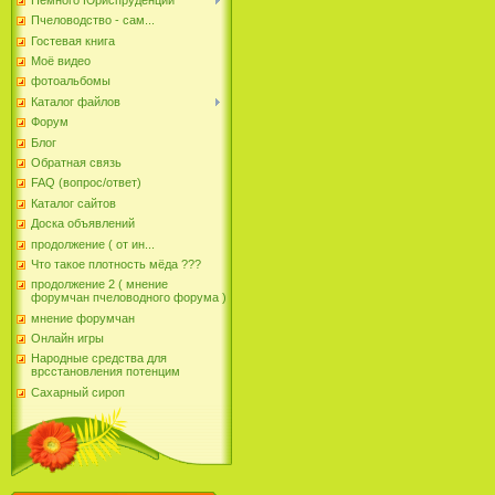
Пчеловодство - сам...
Гостевая книга
Моё видео
фотоальбомы
Каталог файлов
Форум
Блог
Обратная связь
FAQ (вопрос/ответ)
Каталог сайтов
Доска объявлений
продолжение ( от ин...
Что такое плотность мёда ???
продолжение 2 ( мнение
форумчан пчеловодного форума )
мнение форумчан
Онлайн игры
Народные средства для
врсстановления потенцим
Сахарный сироп