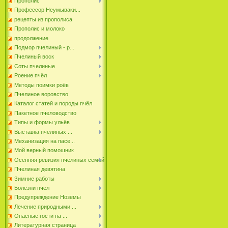
Прополис
Профессор Неумываки...
рецепты из прополиса
Прополис и молоко
продолжение
Подмор пчелиный - р...
Пчелиный воск
Соты пчелиные
Роение пчёл
Методы поимки роёв
Пчелиное воровство
Каталог статей и породы пчёл
Пакетное пчеловодство
Типы и формы ульёв
Выставка пчелиных ...
Механизация на пасе...
Мой верный помошник
Осенняя ревизия пчелиных семей
Пчелиная девятина
Зимние работы
Болезни пчёл
Предупреждение Ноземы
Лечение природными ...
Опасные гости на ...
Литературная страница