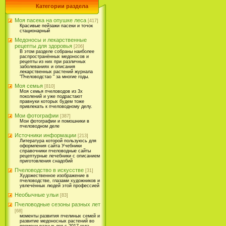
Категории раздела
Моя пасека на опушке леса
[417]
Красивые пейзажи пасеки и точок
стационарный
Медоносы и лекарственные
рецепты для здоровья
[206]
В этом разделе собраны наиболее
распространённых медоносов и
рецепты из них при различных
заболеваниях и описания
лекарственных растений журнала
"Пчеловодстао " за многие годы.
Моя семья
[810]
Моя семья пчеловодов из 3х
поколений и уже подрастают
правнуки которых будем тоже
привлекать к пчеловодному делу.
Мои фотографии
[387]
Мои фотографии и помошники в
пчеловодном деле
Источники информации
[213]
Литература которой пользуюсь для
оформления сайта Учебники
справочники пчеловодные сайты
рецептурные лечебники с описанием
приготовления снадобий
Пчеловодство в искусстве
[31]
Художественное изображение в
пчеловодстве, глазами художников и
увлечённых людей этой профессией
Необычные ульи
[83]
Пчеловодные сезоны разных лет
[68]
моменты развития пчелиных семей и
развитие медоносных растений во