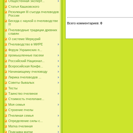
Общестенная эксперт...
Статья Кашковского
Резолюция III съезда пчеловодов
России
Беседа с наукой о пчеловодстве
Всего комментариев
:
0
!!!
Пчеловодные традиции древних
славян
О системе Меркурий
Пчеловодство в МИРЕ
Форум Украинских п...
промышленные пасеки
Российский Национал...
Всеросийская Конфе...
Начинающему пчеловоду
Лирика пчеловодов ...
Советы бывалых
Тесты
Таинство пчелиное
Стоимость пчелопаке...
Моя семья
Строение пчелы
Пчелиная семья
Определение силы с...
Матка пчелиная
Подсадка матки