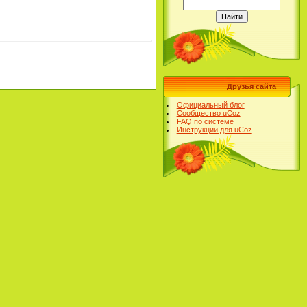
Друзья сайта
Официальный блог
Сообщество uCoz
FAQ по системе
Инструкции для uCoz