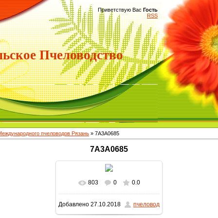
Приветствую Вас
Гость
RSS
ьское Пчеловодство
 Международного пчеловодов Рязань
» 7A3A0685
7A3A0685
803
0
0.0
Добавлено
27.10.2018
пчеловод