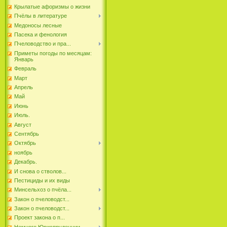
Крылатые афоризмы о жизни
Пчёлы в литературе
Медоносы лесные
Пасека и фенология
Пчеловодство и пра...
Приметы погоды по месяцам:
Январь
Февраль
Март
Апрель
Май
Июнь
Июль.
Август
Сентябрь
Октябрь
ноябрь
Декабрь.
И снова о стволов...
Пестициды и их виды
Минсельхоз о пчёла...
Закон о пчеловодст...
Закон о пчеловодст...
Проект закона о п...
Немного Юриспруденции