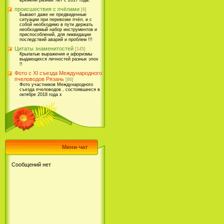
времени разных лет с 2017 года.
происшествия с пчёлами
[6]
Бывают даже не предвиденные
ситуации при перевозке пчёл, и с
собой необходимо в пути держать
необходимый набор инструментов и
приспособлений, для ликвидации
последствий аварий и проблем !!!
Цитаты знаменитостей
[145]
Крылатые выражения и афоризмы
выдающихся личностей разных эпох
!!
Фото с XI съезда Международного
пчеловодов Рязань
[86]
Фото участников Международного
съезда пчеловодов , состоявшееся в
октябре 2018 года х
Мини-чат