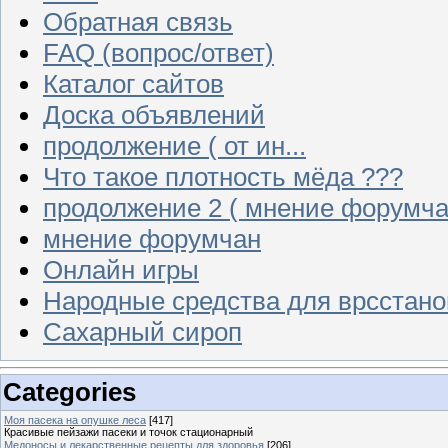
Обратная связь
FAQ (вопрос/ответ)
Каталог сайтов
Доска объявлений
продолжение ( от ин...
Что такое плотность мёда ???
продолжение 2 ( мнение форумча
мнение форумчан
Онлайн игры
Народные средства для врсстан
Сахарный сироп
Categories
Моя пасека на опушке леса
[417]
Красивые пейзажи пасеки и точок стационарный
Медоносы и лекарственные рецепты для здоровья
[206]