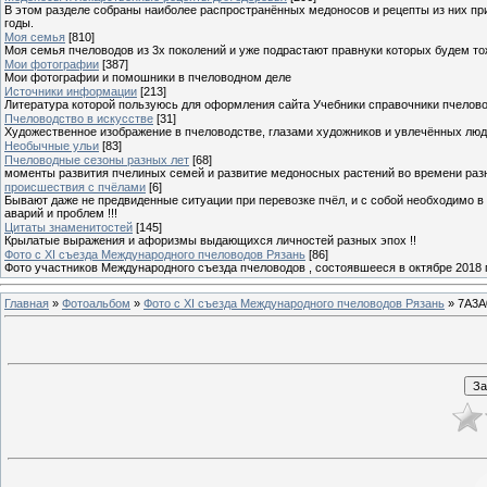
В этом разделе собраны наиболее распространённых медоносов и рецепты из них пр
годы.
Моя семья
[810]
Моя семья пчеловодов из 3х поколений и уже подрастают правнуки которых будем то
Мои фотографии
[387]
Мои фотографии и помошники в пчеловодном деле
Источники информации
[213]
Литература которой пользуюсь для оформления сайта Учебники справочники пчелов
Пчеловодство в искусстве
[31]
Художественное изображение в пчеловодстве, глазами художников и увлечённых лю
Необычные ульи
[83]
Пчеловодные сезоны разных лет
[68]
моменты развития пчелиных семей и развитие медоносных растений во времени разны
происшествия с пчёлами
[6]
Бывают даже не предвиденные ситуации при перевозке пчёл, и с собой необходимо в
аварий и проблем !!!
Цитаты знаменитостей
[145]
Крылатые выражения и афоризмы выдающихся личностей разных эпох !!
Фото с XI съезда Международного пчеловодов Рязань
[86]
Фото участников Международного съезда пчеловодов , состоявшееся в октябре 2018 
Главная
»
Фотоальбом
»
Фото с XI съезда Международного пчеловодов Рязань
» 7A3A