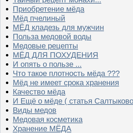
Приобретение мёда
Мёд пчелиный
МЁД кладезь для мужчин
Польза медовой воды
Медовые рецепты
МЁД ДЛЯ ПОХУДЕНИЯ
И опять о пользе ...
Что такое плотность мёда ???
Мёд не имеет срока хранения
Качество мёда
И Ещё о мёде ( статья Салтыково
Виды медов
Медовая косметика
Хранение МЁДА