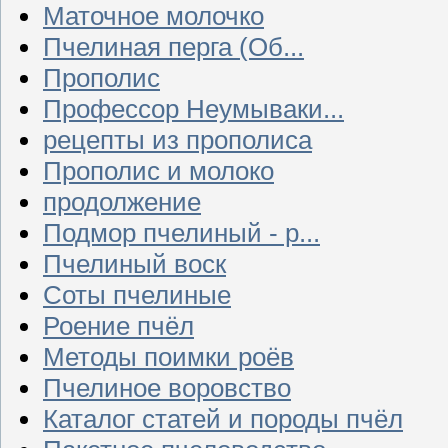
Маточное молочко
Пчелиная перга (Об...
Прополис
Профессор Неумываки...
рецепты из прополиса
Прополис и молоко
продолжение
Подмор пчелиный - р...
Пчелиный воск
Соты пчелиные
Роение пчёл
Методы поимки роёв
Пчелиное воровство
Каталог статей и породы пчёл