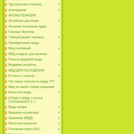
Трутовочная пчелина...
Апитерапия
АРОМОТЕРАПИЯ
Лечебные растения ...
Лечение пчелиным ядом
Глазные болезни
Тайный рецепт монахи...
Приобретение мёда
Мёд пчелиный
МЁД кладезь для мужчин
Польза медовой воды
Медовые рецепты
МЁД ДЛЯ ПОХУДЕНИЯ
И опять о пользе ...
Что такое плотность мёда ???
Мёд не имеет срока хранения
Качество мёда
И Ещё о мёде ( статья
Салтыковой Е С )
Виды медов
Медовая косметика
Хранение МЁДА
Маточное молочко
Пчелиная перга (Об...