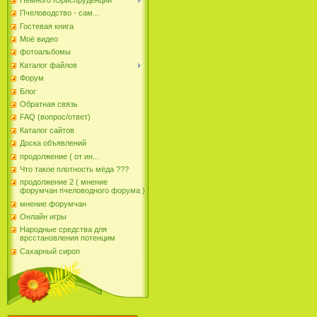
Пчеловодство - сам...
Гостевая книга
Моё видео
фотоальбомы
Каталог файлов
Форум
Блог
Обратная связь
FAQ (вопрос/ответ)
Каталог сайтов
Доска объявлений
продолжение ( от ин...
Что такое плотность мёда ???
продолжение 2 ( мнение
форумчан пчеловодного форума )
мнение форумчан
Онлайн игры
Народные средства для
врсстановления потенцим
Сахарный сироп