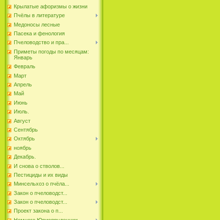
Крылатые афоризмы о жизни
Пчёлы в литературе
Медоносы лесные
Пасека и фенология
Пчеловодство и пра...
Приметы погоды по месяцам:
Январь
Февраль
Март
Апрель
Май
Июнь
Июль.
Август
Сентябрь
Октябрь
ноябрь
Декабрь.
И снова о стволов...
Пестициды и их виды
Минсельхоз о пчёла...
Закон о пчеловодст...
Закон о пчеловодст...
Проект закона о п...
Немного Юриспруденции