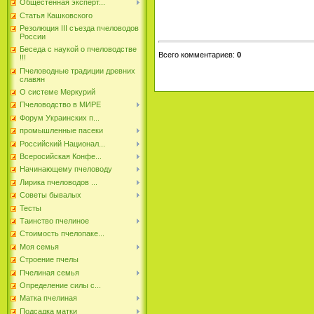
Общестенная эксперт...
Статья Кашковского
Резолюция III съезда пчеловодов
России
Беседа с наукой о пчеловодстве
Всего комментариев
:
0
!!!
Пчеловодные традиции древних
славян
О системе Меркурий
Пчеловодство в МИРЕ
Форум Украинских п...
промышленные пасеки
Российский Национал...
Всеросийская Конфе...
Начинающему пчеловоду
Лирика пчеловодов ...
Советы бывалых
Тесты
Таинство пчелиное
Стоимость пчелопаке...
Моя семья
Строение пчелы
Пчелиная семья
Определение силы с...
Матка пчелиная
Подсадка матки