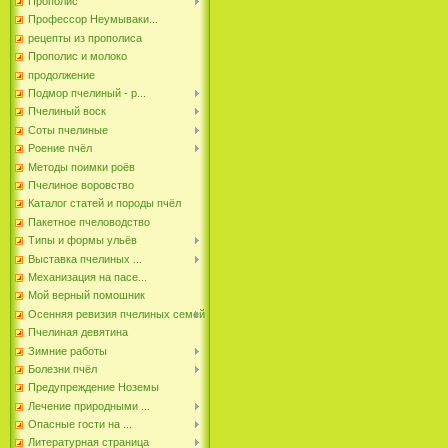
Прополис
Профессор Неумываки...
рецепты из прополиса
Прополис и молоко
продолжение
Подмор пчелиный - р...
Пчелиный воск
Соты пчелиные
Роение пчёл
Методы поимки роёв
Пчелиное воровство
Каталог статей и породы пчёл
Пакетное пчеловодство
Типы и формы ульёв
Выставка пчелиных ...
Механизация на пасе...
Мой верный помошник
Осенняя ревизия пчелиных семей
Пчелиная девятина
Зимние работы
Болезни пчёл
Предупреждение Ноземы
Лечение природными ...
Опасные гости на ...
Литературная страница