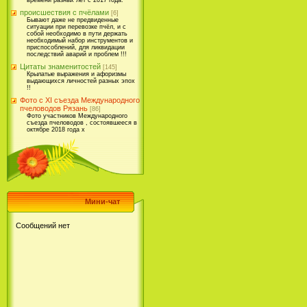
времени разных лет с 2017 года.
происшествия с пчёлами
[6]
Бывают даже не предвиденные
ситуации при перевозке пчёл, и с
собой необходимо в пути держать
необходимый набор инструментов и
приспособлений, для ликвидации
последствий аварий и проблем !!!
Цитаты знаменитостей
[145]
Крылатые выражения и афоризмы
выдающихся личностей разных эпох
!!
Фото с XI съезда Международного
пчеловодов Рязань
[86]
Фото участников Международного
съезда пчеловодов , состоявшееся в
октябре 2018 года х
Мини-чат