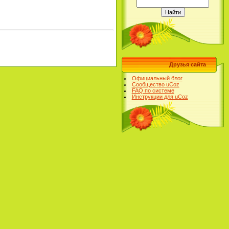
Друзья сайта
Официальный блог
Сообщество uCoz
FAQ по системе
Инструкции для uCoz