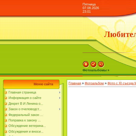
Пятница
07.08.2026
23:01
Любител
Фотоальбомы »
Главная
»
Фотоальбом
»
Фото с XI съезда
Меню сайта
Главная страница
Информация о сайте
Декрет В И Ленина о...
Закон о пчеловодст...
Федеральный закон ...
Поправка к закону ...
Обсуждение ветерина...
Обсуждения и вноси...