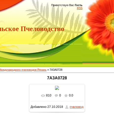
Приветствую Вас
Гость
RSS
ьское Пчеловодство
 Международного пчеловодов Рязань
» 7A3A0728
7A3A0728
810
0
0.0
Добавлено
27.10.2018
пчеловод