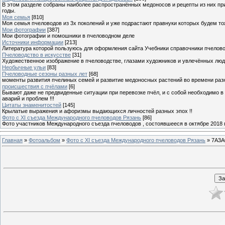
В этом разделе собраны наиболее распространённых медоносов и рецепты из них пр
годы.
Моя семья
[810]
Моя семья пчеловодов из 3х поколений и уже подрастают правнуки которых будем то
Мои фотографии
[387]
Мои фотографии и помошники в пчеловодном деле
Источники информации
[213]
Литература которой пользуюсь для оформления сайта Учебники справочники пчелов
Пчеловодство в искусстве
[31]
Художественное изображение в пчеловодстве, глазами художников и увлечённых лю
Необычные ульи
[83]
Пчеловодные сезоны разных лет
[68]
моменты развития пчелиных семей и развитие медоносных растений во времени разны
происшествия с пчёлами
[6]
Бывают даже не предвиденные ситуации при перевозке пчёл, и с собой необходимо в
аварий и проблем !!!
Цитаты знаменитостей
[145]
Крылатые выражения и афоризмы выдающихся личностей разных эпох !!
Фото с XI съезда Международного пчеловодов Рязань
[86]
Фото участников Международного съезда пчеловодов , состоявшееся в октябре 2018 
Главная
»
Фотоальбом
»
Фото с XI съезда Международного пчеловодов Рязань
» 7A3A