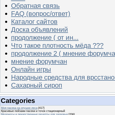
Обратная связь
FAQ (вопрос/ответ)
Каталог сайтов
Доска объявлений
продолжение ( от ин...
Что такое плотность мёда ???
продолжение 2 ( мнение форумча
мнение форумчан
Онлайн игры
Народные средства для врсстан
Сахарный сироп
Categories
Моя пасека на опушке леса
[417]
Красивые пейзажи пасеки и точок стационарный
Медоносы и лекарственные рецепты для здоровья
[206]