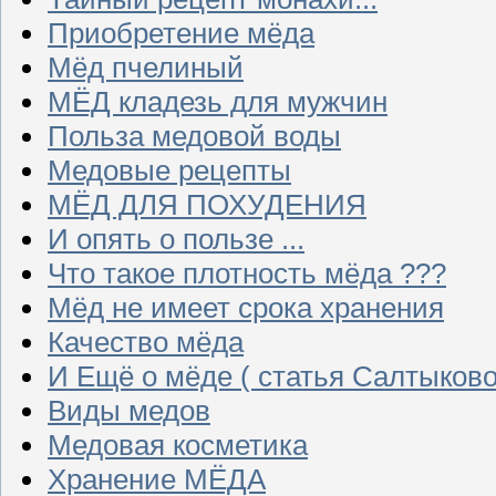
Приобретение мёда
Мёд пчелиный
МЁД кладезь для мужчин
Польза медовой воды
Медовые рецепты
МЁД ДЛЯ ПОХУДЕНИЯ
И опять о пользе ...
Что такое плотность мёда ???
Мёд не имеет срока хранения
Качество мёда
И Ещё о мёде ( статья Салтыково
Виды медов
Медовая косметика
Хранение МЁДА