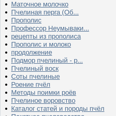
Маточное молочко
Пчелиная перга (Об...
Прополис
Профессор Неумываки...
рецепты из прополиса
Прополис и молоко
продолжение
Подмор пчелиный - р...
Пчелиный воск
Соты пчелиные
Роение пчёл
Методы поимки роёв
Пчелиное воровство
Каталог статей и породы пчёл