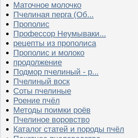
Маточное молочко
Пчелиная перга (Об...
Прополис
Профессор Неумываки...
рецепты из прополиса
Прополис и молоко
продолжение
Подмор пчелиный - р...
Пчелиный воск
Соты пчелиные
Роение пчёл
Методы поимки роёв
Пчелиное воровство
Каталог статей и породы пчёл