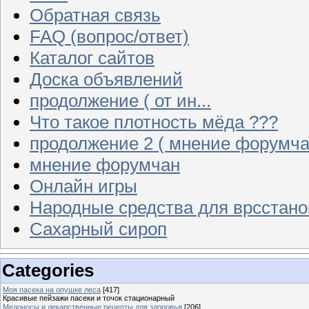
Обратная связь
FAQ (вопрос/ответ)
Каталог сайтов
Доска объявлений
продолжение ( от ин...
Что такое плотность мёда ???
продолжение 2 ( мнение форумча
мнение форумчан
Онлайн игры
Народные средства для врсстан
Сахарный сироп
Categories
Моя пасека на опушке леса
[417]
Красивые пейзажи пасеки и точок стационарный
Медоносы и лекарственные рецепты для здоровья
[206]