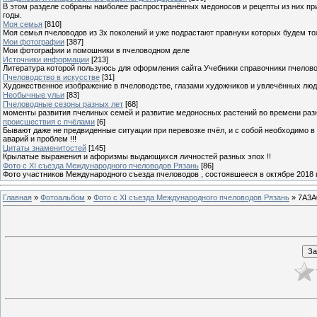
В этом разделе собраны наиболее распространённых медоносов и рецепты из них пр
годы.
Моя семья
[810]
Моя семья пчеловодов из 3х поколений и уже подрастают правнуки которых будем то
Мои фотографии
[387]
Мои фотографии и помошники в пчеловодном деле
Источники информации
[213]
Литература которой пользуюсь для оформления сайта Учебники справочники пчелов
Пчеловодство в искусстве
[31]
Художественное изображение в пчеловодстве, глазами художников и увлечённых лю
Необычные ульи
[83]
Пчеловодные сезоны разных лет
[68]
моменты развития пчелиных семей и развитие медоносных растений во времени разны
происшествия с пчёлами
[6]
Бывают даже не предвиденные ситуации при перевозке пчёл, и с собой необходимо в
аварий и проблем !!!
Цитаты знаменитостей
[145]
Крылатые выражения и афоризмы выдающихся личностей разных эпох !!
Фото с XI съезда Международного пчеловодов Рязань
[86]
Фото участников Международного съезда пчеловодов , состоявшееся в октябре 2018 
Главная
»
Фотоальбом
»
Фото с XI съезда Международного пчеловодов Рязань
» 7A3A