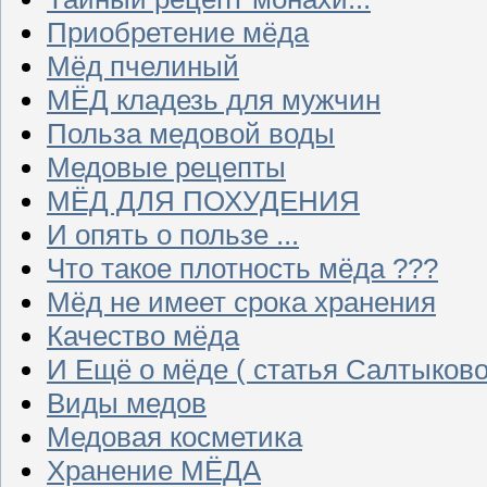
Приобретение мёда
Мёд пчелиный
МЁД кладезь для мужчин
Польза медовой воды
Медовые рецепты
МЁД ДЛЯ ПОХУДЕНИЯ
И опять о пользе ...
Что такое плотность мёда ???
Мёд не имеет срока хранения
Качество мёда
И Ещё о мёде ( статья Салтыково
Виды медов
Медовая косметика
Хранение МЁДА