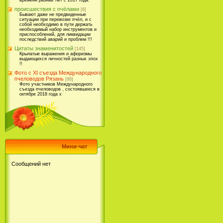
времени разных лет с 2017 года.
происшествия с пчёлами
[6]
Бывают даже не предвиденные
ситуации при перевозке пчёл, и с
собой необходимо в пути держать
необходимый набор инструментов и
приспособлений, для ликвидации
последствий аварий и проблем !!!
Цитаты знаменитостей
[145]
Крылатые выражения и афоризмы
выдающихся личностей разных эпох
!!
Фото с XI съезда Международного
пчеловодов Рязань
[86]
Фото участников Международного
съезда пчеловодов , состоявшееся в
октябре 2018 года х
Мини-чат