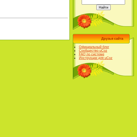
Друзья сайта
Официальный блог
Сообщество uCoz
FAQ по системе
Инструкции для uCoz