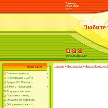
Пятница
07.08.2026
23:10
Любител
Фотоальбомы »
Главная
»
Фотоальбом
»
Фото с XI съезда
Меню сайта
Главная страница
Информация о сайте
Декрет В И Ленина о...
Закон о пчеловодст...
Федеральный закон ...
Поправка к закону ...
Обсуждение ветерина...
Обсуждения и вноси...