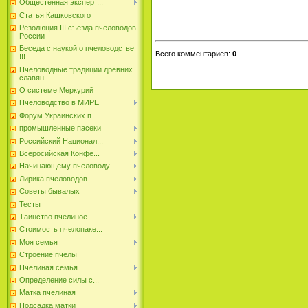
Общестенная эксперт...
Статья Кашковского
Резолюция III съезда пчеловодов
России
Беседа с наукой о пчеловодстве
Всего комментариев
:
0
!!!
Пчеловодные традиции древних
славян
О системе Меркурий
Пчеловодство в МИРЕ
Форум Украинских п...
промышленные пасеки
Российский Национал...
Всеросийская Конфе...
Начинающему пчеловоду
Лирика пчеловодов ...
Советы бывалых
Тесты
Таинство пчелиное
Стоимость пчелопаке...
Моя семья
Строение пчелы
Пчелиная семья
Определение силы с...
Матка пчелиная
Подсадка матки