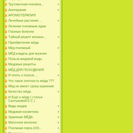
Трутовочная пчелина...
Апитерапия
АРОМОТЕРАПИЯ
Лечебные растения ...
Лечение пчелиным ядом
Глазные болезни
Тайный рецепт монахи...
Приобретение мёда
Мёд пчелиный
МЁД кладезь для мужчин
Польза медовой воды
Медовые рецепты
МЁД ДЛЯ ПОХУДЕНИЯ
И опять о пользе ...
Что такое плотность мёда ???
Мёд не имеет срока хранения
Качество мёда
И Ещё о мёде ( статья
Салтыковой Е С )
Виды медов
Медовая косметика
Хранение МЁДА
Маточное молочко
Пчелиная перга (Об...