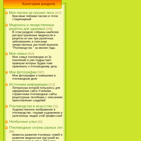
Категории раздела
Моя пасека на опушке леса
[417]
Красивые пейзажи пасеки и точок
стационарный
Медоносы и лекарственные
рецепты для здоровья
[206]
В этом разделе собраны наиболее
распространённых медоносов и
рецепты из них при различных
заболеваниях и описания
лекарственных растений журнала
"Пчеловодстао " за многие годы.
Моя семья
[810]
Моя семья пчеловодов из 3х
поколений и уже подрастают
правнуки которых будем тоже
привлекать к пчеловодному делу.
Мои фотографии
[387]
Мои фотографии и помошники в
пчеловодном деле
Источники информации
[213]
Литература которой пользуюсь для
оформления сайта Учебники
справочники пчеловодные сайты
рецептурные лечебники с описанием
приготовления снадобий
Пчеловодство в искусстве
[31]
Художественное изображение в
пчеловодстве, глазами художников и
увлечённых людей этой профессией
Необычные ульи
[83]
Пчеловодные сезоны разных лет
[68]
моменты развития пчелиных семей и
развитие медоносных растений во