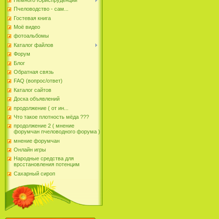
Пчеловодство - сам...
Гостевая книга
Моё видео
фотоальбомы
Каталог файлов
Форум
Блог
Обратная связь
FAQ (вопрос/ответ)
Каталог сайтов
Доска объявлений
продолжение ( от ин...
Что такое плотность мёда ???
продолжение 2 ( мнение
форумчан пчеловодного форума )
мнение форумчан
Онлайн игры
Народные средства для
врсстановления потенцим
Сахарный сироп