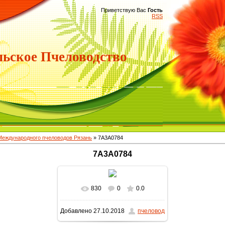
Приветствую Вас
Гость
RSS
ьское Пчеловодство
 Международного пчеловодов Рязань
» 7A3A0784
7A3A0784
830
0
0.0
Добавлено
27.10.2018
пчеловод