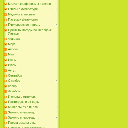
Крылатые афоризмы о жизни
Пчёлы в литературе
Медоносы лесные
Пасека и фенология
Пчеловодство и пра...
Приметы погоды по месяцам:
Январь
Февраль
Март
Апрель
Май
Июнь
Июль.
Август
Сентябрь
Октябрь
ноябрь
Декабрь.
И снова о стволов...
Пестициды и их виды
Минсельхоз о пчёла...
Закон о пчеловодст...
Закон о пчеловодст...
Проект закона о п...
Немного Юриспруденции