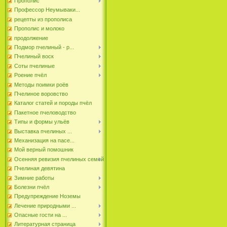
Прополис
Профессор Неумываки...
рецепты из прополиса
Прополис и молоко
продолжение
Подмор пчелиный - р...
Пчелиный воск
Соты пчелиные
Роение пчёл
Методы поимки роёв
Пчелиное воровство
Каталог статей и породы пчёл
Пакетное пчеловодство
Типы и формы ульёв
Выставка пчелиных ...
Механизация на пасе...
Мой верный помошник
Осенняя ревизия пчелиных семей
Пчелиная девятина
Зимние работы
Болезни пчёл
Предупреждение Ноземы
Лечение природными ...
Опасные гости на ...
Литературная страница