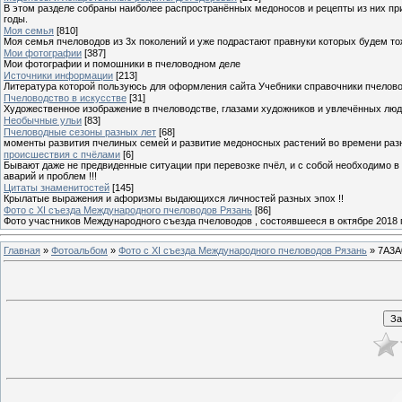
В этом разделе собраны наиболее распространённых медоносов и рецепты из них пр
годы.
Моя семья
[810]
Моя семья пчеловодов из 3х поколений и уже подрастают правнуки которых будем то
Мои фотографии
[387]
Мои фотографии и помошники в пчеловодном деле
Источники информации
[213]
Литература которой пользуюсь для оформления сайта Учебники справочники пчелов
Пчеловодство в искусстве
[31]
Художественное изображение в пчеловодстве, глазами художников и увлечённых лю
Необычные ульи
[83]
Пчеловодные сезоны разных лет
[68]
моменты развития пчелиных семей и развитие медоносных растений во времени разны
происшествия с пчёлами
[6]
Бывают даже не предвиденные ситуации при перевозке пчёл, и с собой необходимо в
аварий и проблем !!!
Цитаты знаменитостей
[145]
Крылатые выражения и афоризмы выдающихся личностей разных эпох !!
Фото с XI съезда Международного пчеловодов Рязань
[86]
Фото участников Международного съезда пчеловодов , состоявшееся в октябре 2018 
Главная
»
Фотоальбом
»
Фото с XI съезда Международного пчеловодов Рязань
» 7A3A