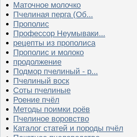
Маточное молочко
Пчелиная перга (Об...
Прополис
Профессор Неумываки...
рецепты из прополиса
Прополис и молоко
продолжение
Подмор пчелиный - р...
Пчелиный воск
Соты пчелиные
Роение пчёл
Методы поимки роёв
Пчелиное воровство
Каталог статей и породы пчёл