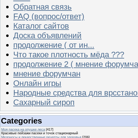
Обратная связь
FAQ (вопрос/ответ)
Каталог сайтов
Доска объявлений
продолжение ( от ин...
Что такое плотность мёда ???
продолжение 2 ( мнение форумча
мнение форумчан
Онлайн игры
Народные средства для врсстан
Сахарный сироп
Categories
Моя пасека на опушке леса
[417]
Красивые пейзажи пасеки и точок стационарный
Медоносы и лекарственные рецепты для здоровья
[206]