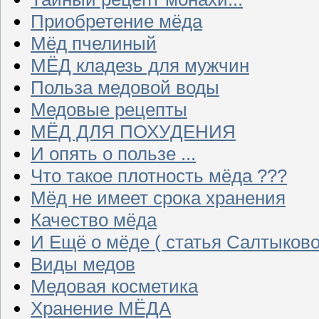
Приобретение мёда
Мёд пчелиный
МЁД кладезь для мужчин
Польза медовой воды
Медовые рецепты
МЁД ДЛЯ ПОХУДЕНИЯ
И опять о пользе ...
Что такое плотность мёда ???
Мёд не имеет срока хранения
Качество мёда
И Ещё о мёде ( статья Салтыково
Виды медов
Медовая косметика
Хранение МЁДА