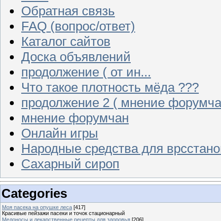
Обратная связь
FAQ (вопрос/ответ)
Каталог сайтов
Доска объявлений
продолжение ( от ин...
Что такое плотность мёда ???
продолжение 2 ( мнение форумча
мнение форумчан
Онлайн игры
Народные средства для врсстан
Сахарный сироп
Categories
Моя пасека на опушке леса
[417]
Красивые пейзажи пасеки и точок стационарный
Медоносы и лекарственные рецепты для здоровья
[206]