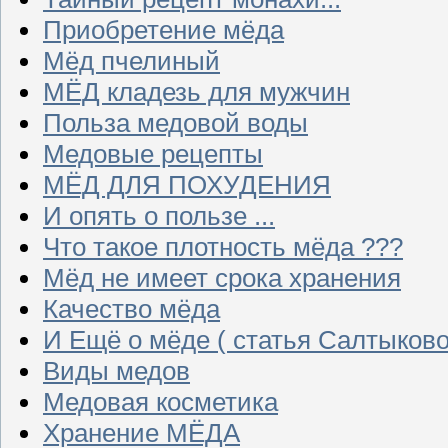
Приобретение мёда
Мёд пчелиный
МЁД кладезь для мужчин
Польза медовой воды
Медовые рецепты
МЁД ДЛЯ ПОХУДЕНИЯ
И опять о пользе ...
Что такое плотность мёда ???
Мёд не имеет срока хранения
Качество мёда
И Ещё о мёде ( статья Салтыково
Виды медов
Медовая косметика
Хранение МЁДА