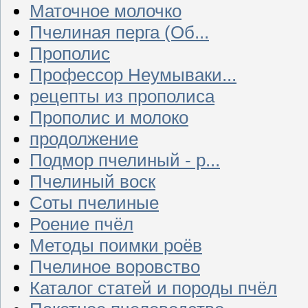
Маточное молочко
Пчелиная перга (Об...
Прополис
Профессор Неумываки...
рецепты из прополиса
Прополис и молоко
продолжение
Подмор пчелиный - р...
Пчелиный воск
Соты пчелиные
Роение пчёл
Методы поимки роёв
Пчелиное воровство
Каталог статей и породы пчёл