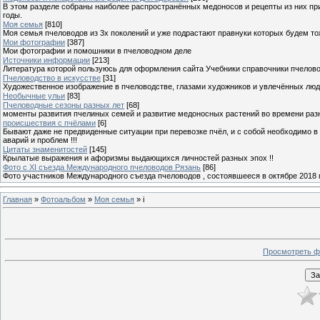
В этом разделе собраны наиболее распространённых медоносов и рецепты из них пр
годы.
Моя семья
[810]
Моя семья пчеловодов из 3х поколений и уже подрастают правнуки которых будем то
Мои фотографии
[387]
Мои фотографии и помошники в пчеловодном деле
Источники информации
[213]
Литература которой пользуюсь для оформления сайта Учебники справочники пчелов
Пчеловодство в искусстве
[31]
Художественное изображение в пчеловодстве, глазами художников и увлечённых лю
Необычные ульи
[83]
Пчеловодные сезоны разных лет
[68]
моменты развития пчелиных семей и развитие медоносных растений во времени разны
происшествия с пчёлами
[6]
Бывают даже не предвиденные ситуации при перевозке пчёл, и с собой необходимо в
аварий и проблем !!!
Цитаты знаменитостей
[145]
Крылатые выражения и афоризмы выдающихся личностей разных эпох !!
Фото с XI съезда Международного пчеловодов Рязань
[86]
Фото участников Международного съезда пчеловодов , состоявшееся в октябре 2018 
Главная
»
Фотоальбом
»
Моя семья
» i
Просмотреть ф