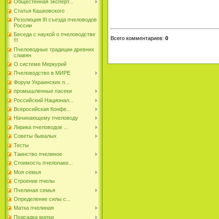
Общестенная эксперт...
Статья Кашковского
Резолюция III съезда пчеловодов
России
Беседа с наукой о пчеловодстве
Всего комментариев
:
0
!!!
Пчеловодные традиции древних
славян
О системе Меркурий
Пчеловодство в МИРЕ
Форум Украинских п...
промышленные пасеки
Российский Национал...
Всеросийская Конфе...
Начинающему пчеловоду
Лирика пчеловодов ...
Советы бывалых
Тесты
Таинство пчелиное
Стоимость пчелопаке...
Моя семья
Строение пчелы
Пчелиная семья
Определение силы с...
Матка пчелиная
Подсадка матки