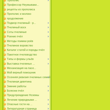
Прополис
Профессор Неумываки...
рецепты из прополиса
Прополис и молоко
продолжение
Подмор пчелиный - р...
Пчелиный воск
Соты пчелиные
Роение пчёл
Методы поимки роёв
Пчелиное воровство
Каталог статей и породы пчёл
Пакетное пчеловодство
Типы и формы ульёв
Выставка пчелиных ...
Механизация на пасе...
Мой верный помошник
Осенняя ревизия пчелиных семей
Пчелиная девятина
Зимние работы
Болезни пчёл
Предупреждение Ноземы
Лечение природными ...
Опасные гости на ...
Литературная страница