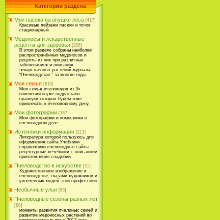
Категории раздела
Моя пасека на опушке леса
[417]
Красивые пейзажи пасеки и точок
стационарный
Медоносы и лекарственные
рецепты для здоровья
[206]
В этом разделе собраны наиболее
распространённых медоносов и
рецепты из них при различных
заболеваниях и описания
лекарственных растений журнала
"Пчеловодстао " за многие годы.
Моя семья
[810]
Моя семья пчеловодов из 3х
поколений и уже подрастают
правнуки которых будем тоже
привлекать к пчеловодному делу.
Мои фотографии
[387]
Мои фотографии и помошники в
пчеловодном деле
Источники информации
[213]
Литература которой пользуюсь для
оформления сайта Учебники
справочники пчеловодные сайты
рецептурные лечебники с описанием
приготовления снадобий
Пчеловодство в искусстве
[31]
Художественное изображение в
пчеловодстве, глазами художников и
увлечённых людей этой профессией
Необычные ульи
[83]
Пчеловодные сезоны разных лет
[68]
моменты развития пчелиных семей и
развитие медоносных растений во