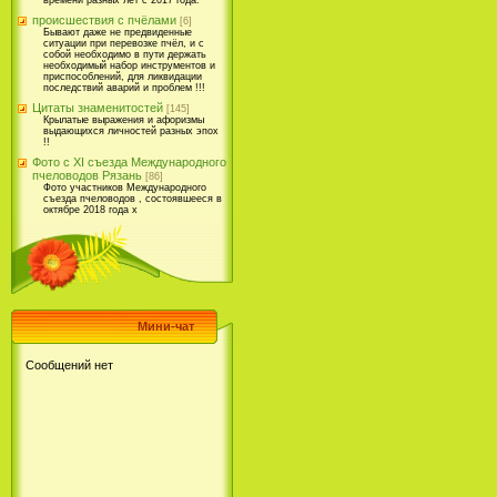
времени разных лет с 2017 года.
происшествия с пчёлами
[6]
Бывают даже не предвиденные
ситуации при перевозке пчёл, и с
собой необходимо в пути держать
необходимый набор инструментов и
приспособлений, для ликвидации
последствий аварий и проблем !!!
Цитаты знаменитостей
[145]
Крылатые выражения и афоризмы
выдающихся личностей разных эпох
!!
Фото с XI съезда Международного
пчеловодов Рязань
[86]
Фото участников Международного
съезда пчеловодов , состоявшееся в
октябре 2018 года х
Мини-чат