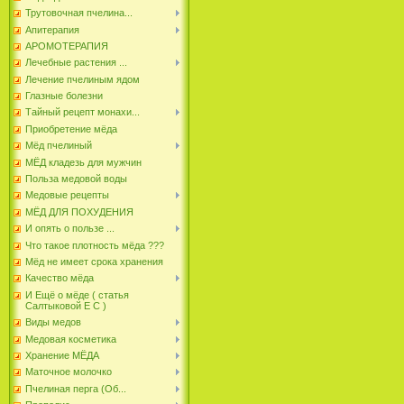
Трутовочная пчелина...
Апитерапия
АРОМОТЕРАПИЯ
Лечебные растения ...
Лечение пчелиным ядом
Глазные болезни
Тайный рецепт монахи...
Приобретение мёда
Мёд пчелиный
МЁД кладезь для мужчин
Польза медовой воды
Медовые рецепты
МЁД ДЛЯ ПОХУДЕНИЯ
И опять о пользе ...
Что такое плотность мёда ???
Мёд не имеет срока хранения
Качество мёда
И Ещё о мёде ( статья
Салтыковой Е С )
Виды медов
Медовая косметика
Хранение МЁДА
Маточное молочко
Пчелиная перга (Об...