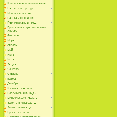
Крылатые афоризмы о жизни
Пчёлы в литературе
Медоносы лесные
Пасека и фенология
Пчеловодство и пра...
Приметы погоды по месяцам:
Январь
Февраль
Март
Апрель
Май
Июнь
Июль.
Август
Сентябрь
Октябрь
ноябрь
Декабрь.
И снова о стволов...
Пестициды и их виды
Минсельхоз о пчёла...
Закон о пчеловодст...
Закон о пчеловодст...
Проект закона о п...
Немного Юриспруденции