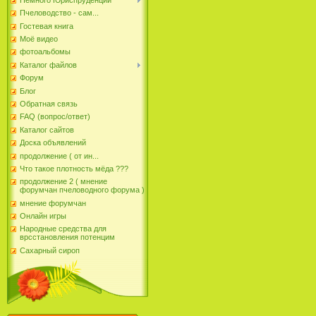
Пчеловодство - сам...
Гостевая книга
Моё видео
фотоальбомы
Каталог файлов
Форум
Блог
Обратная связь
FAQ (вопрос/ответ)
Каталог сайтов
Доска объявлений
продолжение ( от ин...
Что такое плотность мёда ???
продолжение 2 ( мнение
форумчан пчеловодного форума )
мнение форумчан
Онлайн игры
Народные средства для
врсстановления потенцим
Сахарный сироп