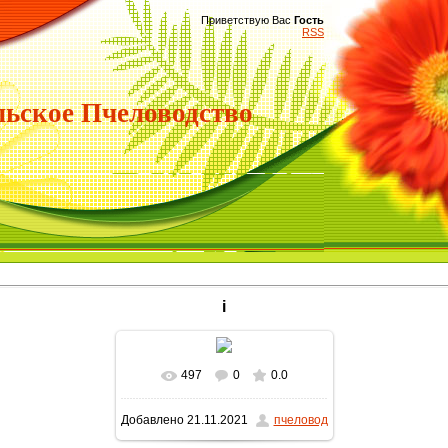
Приветствую Вас
Гость
RSS
ьское Пчеловодство
i
497
0
0.0
В реальном размере
Добавлено
21.11.2021
пчеловод
945x1680
/ 122.4Kb