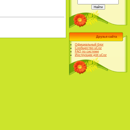
Друзья сайта
Официальный блог
Сообщество uCoz
FAQ по системе
Инструкции для uCoz