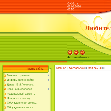
Суббота
08.08.2026
08:50
Любител
Фотоальбомы »
Главная
»
Фотоальбом
»
Моя семья
» i
Меню сайта
Главная страница
Информация о сайте
Декрет В И Ленина о...
Закон о пчеловодст...
Федеральный закон ...
Поправка к закону ...
Обсуждение ветерина...
Обсуждения и вноси...