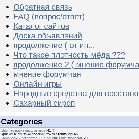
Обратная связь
FAQ (вопрос/ответ)
Каталог сайтов
Доска объявлений
продолжение ( от ин...
Что такое плотность мёда ???
продолжение 2 ( мнение форумча
мнение форумчан
Онлайн игры
Народные средства для врсстан
Сахарный сироп
Categories
Моя пасека на опушке леса
[417]
Красивые пейзажи пасеки и точок стационарный
Медоносы и лекарственные рецепты для здоровья
[206]