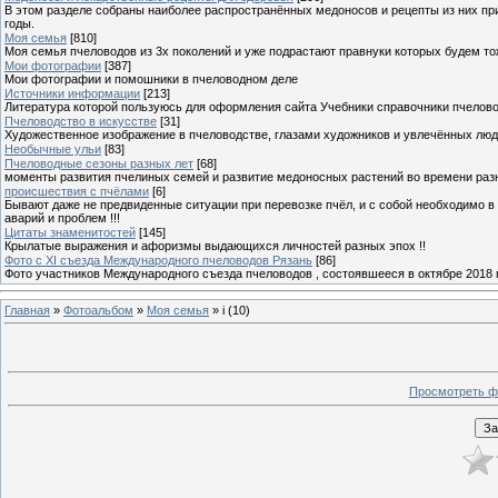
В этом разделе собраны наиболее распространённых медоносов и рецепты из них пр
годы.
Моя семья
[810]
Моя семья пчеловодов из 3х поколений и уже подрастают правнуки которых будем то
Мои фотографии
[387]
Мои фотографии и помошники в пчеловодном деле
Источники информации
[213]
Литература которой пользуюсь для оформления сайта Учебники справочники пчелов
Пчеловодство в искусстве
[31]
Художественное изображение в пчеловодстве, глазами художников и увлечённых лю
Необычные ульи
[83]
Пчеловодные сезоны разных лет
[68]
моменты развития пчелиных семей и развитие медоносных растений во времени разны
происшествия с пчёлами
[6]
Бывают даже не предвиденные ситуации при перевозке пчёл, и с собой необходимо в
аварий и проблем !!!
Цитаты знаменитостей
[145]
Крылатые выражения и афоризмы выдающихся личностей разных эпох !!
Фото с XI съезда Международного пчеловодов Рязань
[86]
Фото участников Международного съезда пчеловодов , состоявшееся в октябре 2018 
Главная
»
Фотоальбом
»
Моя семья
» i (10)
Просмотреть ф