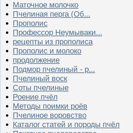
Маточное молочко
Пчелиная перга (Об...
Прополис
Профессор Неумываки...
рецепты из прополиса
Прополис и молоко
продолжение
Подмор пчелиный - р...
Пчелиный воск
Соты пчелиные
Роение пчёл
Методы поимки роёв
Пчелиное воровство
Каталог статей и породы пчёл