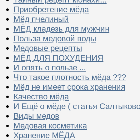
Приобретение мёда
Мёд пчелиный
МЁД кладезь для мужчин
Польза медовой воды
Медовые рецепты
МЁД ДЛЯ ПОХУДЕНИЯ
И опять о пользе ...
Что такое плотность мёда ???
Мёд не имеет срока хранения
Качество мёда
И Ещё о мёде ( статья Салтыково
Виды медов
Медовая косметика
Хранение МЁДА