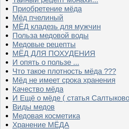
Приобретение мёда
Мёд пчелиный
МЁД кладезь для мужчин
Польза медовой воды
Медовые рецепты
МЁД ДЛЯ ПОХУДЕНИЯ
И опять о пользе ...
Что такое плотность мёда ???
Мёд не имеет срока хранения
Качество мёда
И Ещё о мёде ( статья Салтыково
Виды медов
Медовая косметика
Хранение МЁДА