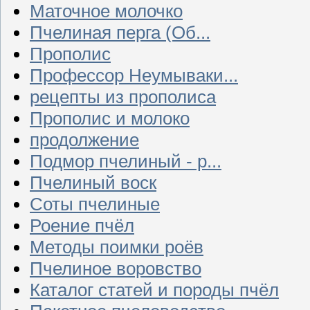
Маточное молочко
Пчелиная перга (Об...
Прополис
Профессор Неумываки...
рецепты из прополиса
Прополис и молоко
продолжение
Подмор пчелиный - р...
Пчелиный воск
Соты пчелиные
Роение пчёл
Методы поимки роёв
Пчелиное воровство
Каталог статей и породы пчёл