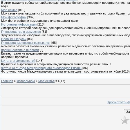
В этом разделе собраны наиболее распространённых медоносов и рецепты из них пр
годы.
Моя семья
[810]
Моя семья пчеловодов из 3х поколений и уже подрастают правнуки которых будем то
Мои фотографии
[387]
Мои фотографии и помошники в пчеловодном деле
Источники информации
[213]
Литература которой пользуюсь для оформления сайта Учебники справочники пчелов
Пчеловодство в искусстве
[31]
Художественное изображение в пчеловодстве, глазами художников и увлечённых лю
Необычные ульи
[83]
Пчеловодные сезоны разных лет
[68]
моменты развития пчелиных семей и развитие медоносных растений во времени разны
происшествия с пчёлами
[6]
Бывают даже не предвиденные ситуации при перевозке пчёл, и с собой необходимо в
аварий и проблем !!!
Цитаты знаменитостей
[145]
Крылатые выражения и афоризмы выдающихся личностей разных эпох !!
Фото с XI съезда Международного пчеловодов Рязань
[86]
Фото участников Международного съезда пчеловодов , состоявшееся в октябре 2018 
Главная
»
Фотоальбом
»
Моя семья
» i (17)
Просмотреть ф