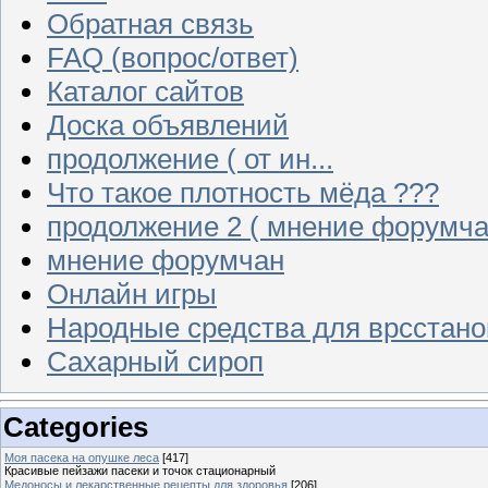
Обратная связь
FAQ (вопрос/ответ)
Каталог сайтов
Доска объявлений
продолжение ( от ин...
Что такое плотность мёда ???
продолжение 2 ( мнение форумча
мнение форумчан
Онлайн игры
Народные средства для врсстан
Сахарный сироп
Categories
Моя пасека на опушке леса
[417]
Красивые пейзажи пасеки и точок стационарный
Медоносы и лекарственные рецепты для здоровья
[206]