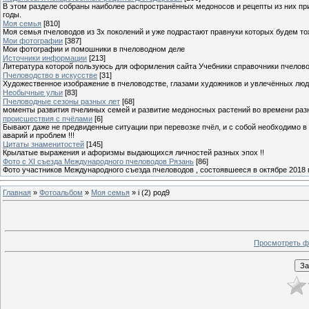
В этом разделе собраны наиболее распространённых медоносов и рецепты из них пр
годы.
Моя семья
[810]
Моя семья пчеловодов из 3х поколений и уже подрастают правнуки которых будем то
Мои фотографии
[387]
Мои фотографии и помошники в пчеловодном деле
Источники информации
[213]
Литература которой пользуюсь для оформления сайта Учебники справочники пчелов
Пчеловодство в искусстве
[31]
Художественное изображение в пчеловодстве, глазами художников и увлечённых лю
Необычные ульи
[83]
Пчеловодные сезоны разных лет
[68]
моменты развития пчелиных семей и развитие медоносных растений во времени разны
происшествия с пчёлами
[6]
Бывают даже не предвиденные ситуации при перевозке пчёл, и с собой необходимо в
аварий и проблем !!!
Цитаты знаменитостей
[145]
Крылатые выражения и афоризмы выдающихся личностей разных эпох !!
Фото с XI съезда Международного пчеловодов Рязань
[86]
Фото участников Международного съезда пчеловодов , состоявшееся в октябре 2018 
Главная
»
Фотоальбом
»
Моя семья
» i (2) род9
Просмотреть ф