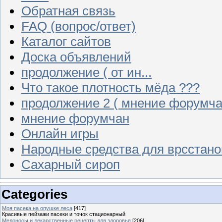
Обратная связь
FAQ (вопрос/ответ)
Каталог сайтов
Доска объявлений
продолжение ( от ин...
Что такое плотность мёда ???
продолжение 2 ( мнение форумча
мнение форумчан
Онлайн игры
Народные средства для врсстан
Сахарный сироп
Categories
Моя пасека на опушке леса
[417]
Красивые пейзажи пасеки и точок стационарный
Медоносы и лекарственные рецепты для здоровья
[206]