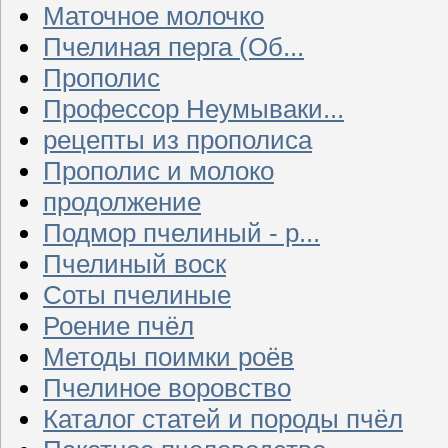
Маточное молочко
Пчелиная перга (Об...
Прополис
Профессор Неумываки...
рецепты из прополиса
Прополис и молоко
продолжение
Подмор пчелиный - р...
Пчелиный воск
Соты пчелиные
Роение пчёл
Методы поимки роёв
Пчелиное воровство
Каталог статей и породы пчёл