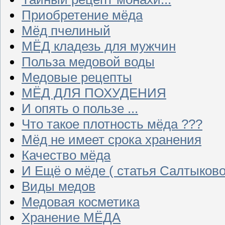
Приобретение мёда
Мёд пчелиный
МЁД кладезь для мужчин
Польза медовой воды
Медовые рецепты
МЁД ДЛЯ ПОХУДЕНИЯ
И опять о пользе ...
Что такое плотность мёда ???
Мёд не имеет срока хранения
Качество мёда
И Ещё о мёде ( статья Салтыково
Виды медов
Медовая косметика
Хранение МЁДА