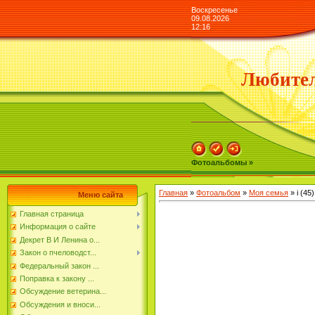
Воскресенье
09.08.2026
12:16
Любител
Фотоальбомы »
Главная
»
Фотоальбом
»
Моя семья
» i (45)
Меню сайта
Главная страница
Информация о сайте
Декрет В И Ленина о...
Закон о пчеловодст...
Федеральный закон ...
Поправка к закону ...
Обсуждение ветерина...
Обсуждения и вноси...