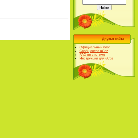
Друзья сайта
Официальный блог
Сообщество uCoz
FAQ по системе
Инструкции для uCoz