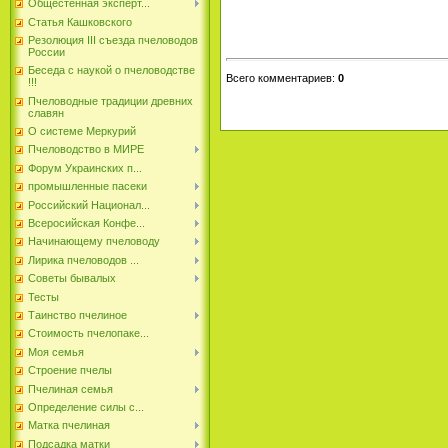
Общестенная эксперт...
Статья Кашковского
Резолюция III съезда пчеловодов
России
Беседа с наукой о пчеловодстве
Всего комментариев
:
0
!!!
Пчеловодные традиции древних
славян
О системе Меркурий
Пчеловодство в МИРЕ
Форум Украинских п...
промышленные пасеки
Российский Национал...
Всеросийская Конфе...
Начинающему пчеловоду
Лирика пчеловодов ...
Советы бывалых
Тесты
Таинство пчелиное
Стоимость пчелопаке...
Моя семья
Строение пчелы
Пчелиная семья
Определение силы с...
Матка пчелиная
Подсадка матки