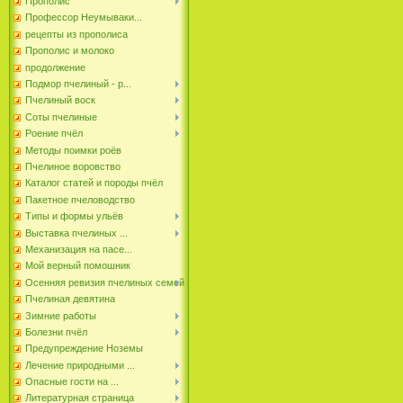
Прополис
Профессор Неумываки...
рецепты из прополиса
Прополис и молоко
продолжение
Подмор пчелиный - р...
Пчелиный воск
Соты пчелиные
Роение пчёл
Методы поимки роёв
Пчелиное воровство
Каталог статей и породы пчёл
Пакетное пчеловодство
Типы и формы ульёв
Выставка пчелиных ...
Механизация на пасе...
Мой верный помошник
Осенняя ревизия пчелиных семей
Пчелиная девятина
Зимние работы
Болезни пчёл
Предупреждение Ноземы
Лечение природными ...
Опасные гости на ...
Литературная страница