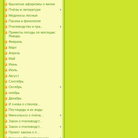
Крылатые афоризмы о жизни
Пчёлы в литературе
Медоносы лесные
Пасека и фенология
Пчеловодство и пра...
Приметы погоды по месяцам:
Январь
Февраль
Март
Апрель
Май
Июнь
Июль.
Август
Сентябрь
Октябрь
ноябрь
Декабрь.
И снова о стволов...
Пестициды и их виды
Минсельхоз о пчёла...
Закон о пчеловодст...
Закон о пчеловодст...
Проект закона о п...
Немного Юриспруденции