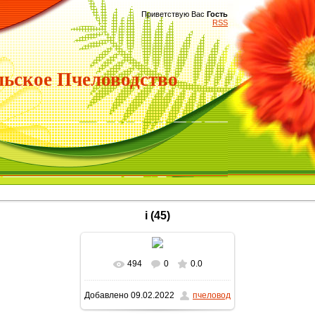
Приветствую Вас
Гость
RSS
ьское Пчеловодство
i (45)
494
0
0.0
В реальном размере
Добавлено
09.02.2022
пчеловод
1680x1260
/ 103.0Kb