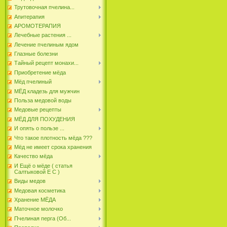
Трутовочная пчелина...
Апитерапия
АРОМОТЕРАПИЯ
Лечебные растения ...
Лечение пчелиным ядом
Глазные болезни
Тайный рецепт монахи...
Приобретение мёда
Мёд пчелиный
МЁД кладезь для мужчин
Польза медовой воды
Медовые рецепты
МЁД ДЛЯ ПОХУДЕНИЯ
И опять о пользе ...
Что такое плотность мёда ???
Мёд не имеет срока хранения
Качество мёда
И Ещё о мёде ( статья
Салтыковой Е С )
Виды медов
Медовая косметика
Хранение МЁДА
Маточное молочко
Пчелиная перга (Об...