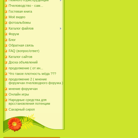
Пчеловодство - сам...
Гостевая книга
Моё видео
фотоальбомы
Каталог файлов
Форум
Блог
Обратная связь
FAQ (вопрос/ответ)
Каталог сайтов
Доска объявлений
продолжение ( от ин...
Что такое плотность мёда ???
продолжение 2 ( мнение
форумчан пчеловодного форума )
мнение форумчан
Онлайн игры
Народные средства для
врсстановления потенцим
Сахарный сироп