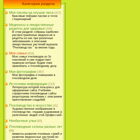
Категории раздела
Моя пасека на опушке леса
[417]
Красивые пейзажи пасеки и точок
стационарный
Медоносы и лекарственные
рецепты для здоровья
[206]
В этом разделе собраны наиболее
распространённых медоносов и
рецепты из них при различных
заболеваниях и описания
лекарственных растений журнала
"Пчеловодстао " за многие годы.
Моя семья
[810]
Моя семья пчеловодов из 3х
поколений и уже подрастают
правнуки которых будем тоже
привлекать к пчеловодному делу.
Мои фотографии
[387]
Мои фотографии и помошники в
пчеловодном деле
Источники информации
[213]
Литература которой пользуюсь для
оформления сайта Учебники
справочники пчеловодные сайты
рецептурные лечебники с описанием
приготовления снадобий
Пчеловодство в искусстве
[31]
Художественное изображение в
пчеловодстве, глазами художников и
увлечённых людей этой профессией
Необычные ульи
[83]
Пчеловодные сезоны разных лет
[68]
моменты развития пчелиных семей и
развитие медоносных растений во