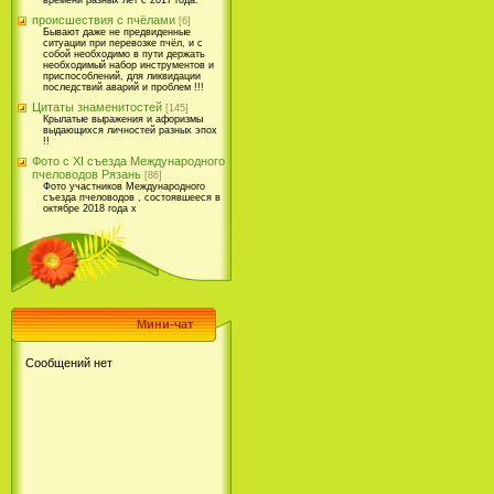
времени разных лет с 2017 года.
происшествия с пчёлами
[6]
Бывают даже не предвиденные
ситуации при перевозке пчёл, и с
собой необходимо в пути держать
необходимый набор инструментов и
приспособлений, для ликвидации
последствий аварий и проблем !!!
Цитаты знаменитостей
[145]
Крылатые выражения и афоризмы
выдающихся личностей разных эпох
!!
Фото с XI съезда Международного
пчеловодов Рязань
[86]
Фото участников Международного
съезда пчеловодов , состоявшееся в
октябре 2018 года х
Мини-чат