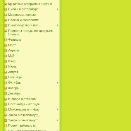
Крылатые афоризмы о жизни
Пчёлы в литературе
Медоносы лесные
Пасека и фенология
Пчеловодство и пра...
Приметы погоды по месяцам:
Январь
Февраль
Март
Апрель
Май
Июнь
Июль.
Август
Сентябрь
Октябрь
ноябрь
Декабрь.
И снова о стволов...
Пестициды и их виды
Минсельхоз о пчёла...
Закон о пчеловодст...
Закон о пчеловодст...
Проект закона о п...
Немного Юриспруденции