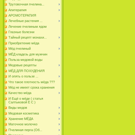
Трутовочная пчелина...
Апитерапия
АРОМОТЕРАПИЯ
Лечебные растения ...
Лечение пчелиным ядом
Глазные болезни
Тайный рецепт монахи...
Приобретение мёда
Мёд пчелиный
МЁД кладезь для мужчин
Польза медовой воды
Медовые рецепты
МЁД ДЛЯ ПОХУДЕНИЯ
И опять о пользе ...
Что такое плотность мёда ???
Мёд не имеет срока хранения
Качество мёда
И Ещё о мёде ( статья
Салтыковой Е С )
Виды медов
Медовая косметика
Хранение МЁДА
Маточное молочко
Пчелиная перга (Об...