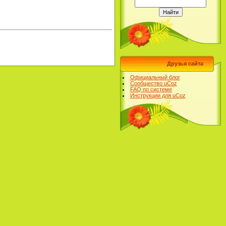
Друзья сайта
Официальный блог
Сообщество uCoz
FAQ по системе
Инструкции для uCoz