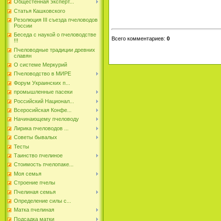
Общестенная эксперт...
Статья Кашковского
Резолюция III съезда пчеловодов
России
Беседа с наукой о пчеловодстве
Всего комментариев
:
0
!!!
Пчеловодные традиции древних
славян
О системе Меркурий
Пчеловодство в МИРЕ
Форум Украинских п...
промышленные пасеки
Российский Национал...
Всеросийская Конфе...
Начинающему пчеловоду
Лирика пчеловодов ...
Советы бывалых
Тесты
Таинство пчелиное
Стоимость пчелопаке...
Моя семья
Строение пчелы
Пчелиная семья
Определение силы с...
Матка пчелиная
Подсадка матки