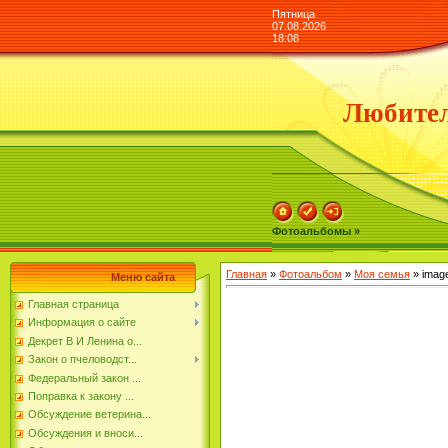
Пятница
07.08.2026
18:08
Любител
Фотоальбомы »
Главная
»
Фотоальбом
»
Моя семья
» imag
Меню сайта
Главная страница
Информация о сайте
Декрет В И Ленина о...
Закон о пчеловодст...
Федеральный закон ...
Поправка к закону ...
Обсуждение ветерина...
Обсуждения и вноси...