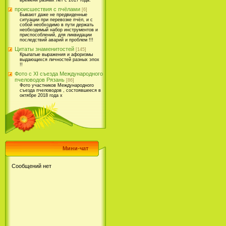
времени разных лет с 2017 года.
происшествия с пчёлами
[6]
Бывают даже не предвиденные
ситуации при перевозке пчёл, и с
собой необходимо в пути держать
необходимый набор инструментов и
приспособлений, для ликвидации
последствий аварий и проблем !!!
Цитаты знаменитостей
[145]
Крылатые выражения и афоризмы
выдающихся личностей разных эпох
!!
Фото с XI съезда Международного
пчеловодов Рязань
[86]
Фото участников Международного
съезда пчеловодов , состоявшееся в
октябре 2018 года х
Мини-чат