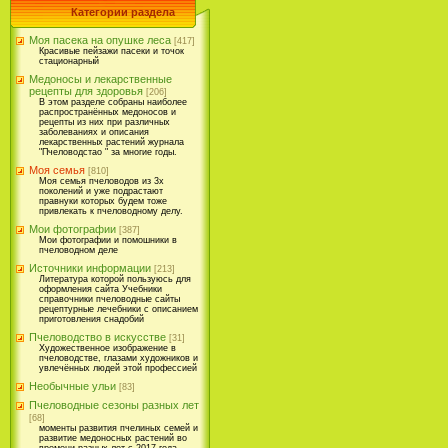
Категории раздела
Моя пасека на опушке леса
[417]
Красивые пейзажи пасеки и точок
стационарный
Медоносы и лекарственные
рецепты для здоровья
[206]
В этом разделе собраны наиболее
распространённых медоносов и
рецепты из них при различных
заболеваниях и описания
лекарственных растений журнала
"Пчеловодстао " за многие годы.
Моя семья
[810]
Моя семья пчеловодов из 3х
поколений и уже подрастают
правнуки которых будем тоже
привлекать к пчеловодному делу.
Мои фотографии
[387]
Мои фотографии и помошники в
пчеловодном деле
Источники информации
[213]
Литература которой пользуюсь для
оформления сайта Учебники
справочники пчеловодные сайты
рецептурные лечебники с описанием
приготовления снадобий
Пчеловодство в искусстве
[31]
Художественное изображение в
пчеловодстве, глазами художников и
увлечённых людей этой профессией
Необычные ульи
[83]
Пчеловодные сезоны разных лет
[68]
моменты развития пчелиных семей и
развитие медоносных растений во