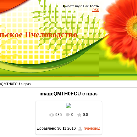
Приветствую Вас
Гость
RSS
ьское Пчеловодство
eQMTH0FCU с праз
imageQMTH0FCU с праз
985
0
0.0
Добавлено
30.11.2016
пчеловод