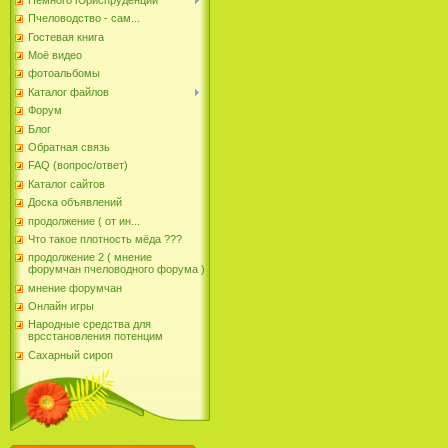
Пчеловодство - сам...
Гостевая книга
Моё видео
фотоальбомы
Каталог файлов
Форум
Блог
Обратная связь
FAQ (вопрос/ответ)
Каталог сайтов
Доска объявлений
продолжение ( от ин...
Что такое плотность мёда ???
продолжение 2 ( мнение
форумчан пчеловодного форума )
мнение форумчан
Онлайн игры
Народные средства для
врсстановления потенцим
Сахарный сироп