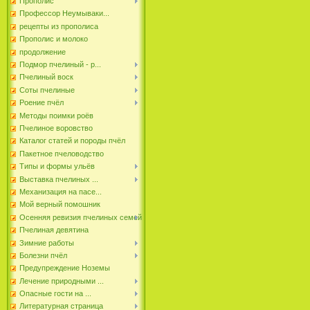
Прополис
Профессор Неумываки...
рецепты из прополиса
Прополис и молоко
продолжение
Подмор пчелиный - р...
Пчелиный воск
Соты пчелиные
Роение пчёл
Методы поимки роёв
Пчелиное воровство
Каталог статей и породы пчёл
Пакетное пчеловодство
Типы и формы ульёв
Выставка пчелиных ...
Механизация на пасе...
Мой верный помошник
Осенняя ревизия пчелиных семей
Пчелиная девятина
Зимние работы
Болезни пчёл
Предупреждение Ноземы
Лечение природными ...
Опасные гости на ...
Литературная страница