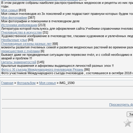
В этом разделе собраны наиболее распространённых медоносов и рецепты из них пр
годы.
Моя семья
[810]
Моя семья пчеловодов из 3х поколений и уже подрастают правнуки которых будем то
Мои фотографии
[387]
Мои фотографии и помошники в пчеловодном деле
Источники информации
[213]
Литература которой пользуюсь для оформления сайта Учебники справочники пчелов
Пчеловодство в искусстве
[31]
Художественное изображение в пчеловодстве, глазами художников и увлечённых лю
Необычные ульи
[83]
Пчеловодные сезоны разных лет
[68]
моменты развития пчелиных семей и развитие медоносных растений во времени разны
происшествия с пчёлами
[6]
Бывают даже не предвиденные ситуации при перевозке пчёл, и с собой необходимо в
аварий и проблем !!!
Цитаты знаменитостей
[145]
Крылатые выражения и афоризмы выдающихся личностей разных эпох !!
Фото с XI съезда Международного пчеловодов Рязань
[86]
Фото участников Международного съезда пчеловодов , состоявшееся в октябре 2018 
Главная
»
Фотоальбом
»
Моя семья
» IMG_1590
Просмотреть ф