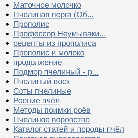
Маточное молочко
Пчелиная перга (Об...
Прополис
Профессор Неумываки...
рецепты из прополиса
Прополис и молоко
продолжение
Подмор пчелиный - р...
Пчелиный воск
Соты пчелиные
Роение пчёл
Методы поимки роёв
Пчелиное воровство
Каталог статей и породы пчёл