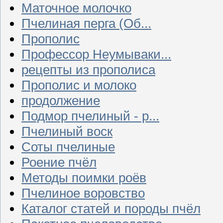
Маточное молочко
Пчелиная перга (Об...
Прополис
Профессор Неумываки...
рецепты из прополиса
Прополис и молоко
продолжение
Подмор пчелиный - р...
Пчелиный воск
Соты пчелиные
Роение пчёл
Методы поимки роёв
Пчелиное воровство
Каталог статей и породы пчёл