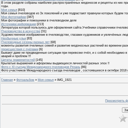
В этом разделе собраны наиболее распространённых медоносов и рецепты из них пр
годы.
Моя семья
[810]
Моя семья пчеловодов из 3х поколений и уже подрастают правнуки которых будем то
Мои фотографии
[387]
Мои фотографии и помошники в пчеловодном деле
Источники информации
[213]
Литература которой пользуюсь для оформления сайта Учебники справочники пчелов
Пчеловодство в искусстве
[31]
Художественное изображение в пчеловодстве, глазами художников и увлечённых лю
Необычные ульи
[83]
Пчеловодные сезоны разных лет
[68]
моменты развития пчелиных семей и развитие медоносных растений во времени разны
происшествия с пчёлами
[6]
Бывают даже не предвиденные ситуации при перевозке пчёл, и с собой необходимо в
аварий и проблем !!!
Цитаты знаменитостей
[145]
Крылатые выражения и афоризмы выдающихся личностей разных эпох !!
Фото с XI съезда Международного пчеловодов Рязань
[86]
Фото участников Международного съезда пчеловодов , состоявшееся в октябре 2018 
Главная
»
Фотоальбом
»
Моя семья
» IMG_1921
Просмотреть ф