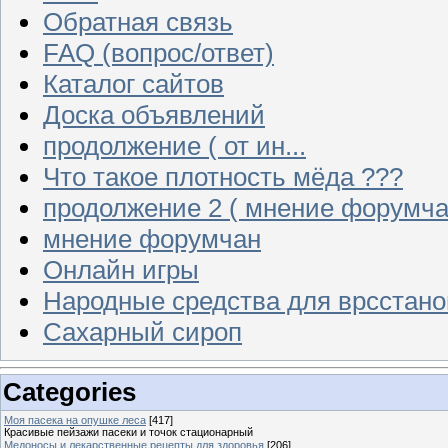
Обратная связь
FAQ (вопрос/ответ)
Каталог сайтов
Доска объявлений
продолжение ( от ин...
Что такое плотность мёда ???
продолжение 2 ( мнение форумча
мнение форумчан
Онлайн игры
Народные средства для врсстан
Сахарный сироп
Categories
Моя пасека на опушке леса
[417]
Красивые пейзажи пасеки и точок стационарный
Медоносы и лекарственные рецепты для здоровья
[206]