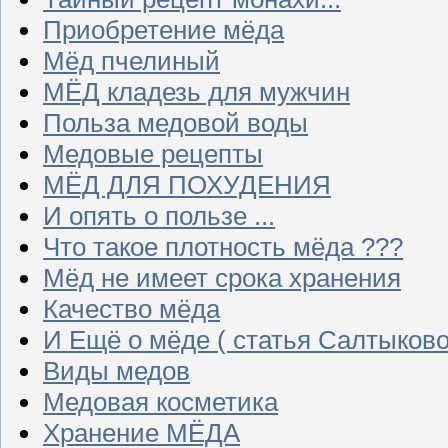
Приобретение мёда
Мёд пчелиный
МЁД кладезь для мужчин
Польза медовой воды
Медовые рецепты
МЁД ДЛЯ ПОХУДЕНИЯ
И опять о пользе ...
Что такое плотность мёда ???
Мёд не имеет срока хранения
Качество мёда
И Ещё о мёде ( статья Салтыково
Виды медов
Медовая косметика
Хранение МЁДА