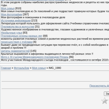
В этом разделе собраны наиболее распространённых медоносов и рецепты из них пр
годы.
Моя семья
[810]
Моя семья пчеловодов из 3х поколений и уже подрастают правнуки которых будем то
Мои фотографии
[387]
Мои фотографии и помошники в пчеловодном деле
Источники информации
[213]
Литература которой пользуюсь для оформления сайта Учебники справочники пчелов
Пчеловодство в искусстве
[31]
Художественное изображение в пчеловодстве, глазами художников и увлечённых лю
Необычные ульи
[83]
Пчеловодные сезоны разных лет
[68]
моменты развития пчелиных семей и развитие медоносных растений во времени разны
происшествия с пчёлами
[6]
Бывают даже не предвиденные ситуации при перевозке пчёл, и с собой необходимо в
аварий и проблем !!!
Цитаты знаменитостей
[145]
Крылатые выражения и афоризмы выдающихся личностей разных эпох !!
Фото с XI съезда Международного пчеловодов Рязань
[86]
Фото участников Международного съезда пчеловодов , состоявшееся в октябре 2018 
Главная
»
Фотоальбом
»
Моя семья
» IMG_1980
Просмотреть ф