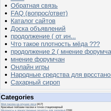
Обратная связь
FAQ (вопрос/ответ)
Каталог сайтов
Доска объявлений
продолжение ( от ин...
Что такое плотность мёда ???
продолжение 2 ( мнение форумча
мнение форумчан
Онлайн игры
Народные средства для врсстан
Сахарный сироп
Categories
Моя пасека на опушке леса
[417]
Красивые пейзажи пасеки и точок стационарный
Медоносы и лекарственные рецепты для здоровья
[206]