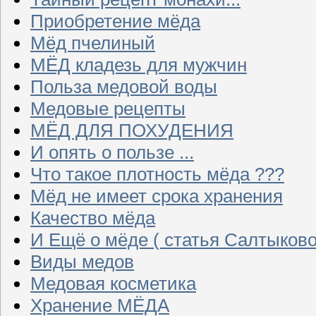
Приобретение мёда
Мёд пчелиный
МЁД кладезь для мужчин
Польза медовой воды
Медовые рецепты
МЁД ДЛЯ ПОХУДЕНИЯ
И опять о пользе ...
Что такое плотность мёда ???
Мёд не имеет срока хранения
Качество мёда
И Ещё о мёде ( статья Салтыково
Виды медов
Медовая косметика
Хранение МЁДА