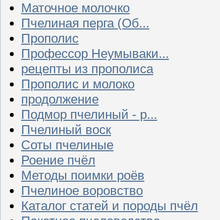
Маточное молочко
Пчелиная перга (Об...
Прополис
Профессор Неумываки...
рецепты из прополиса
Прополис и молоко
продолжение
Подмор пчелиный - р...
Пчелиный воск
Соты пчелиные
Роение пчёл
Методы поимки роёв
Пчелиное воровство
Каталог статей и породы пчёл