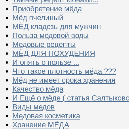
Приобретение мёда
Мёд пчелиный
МЁД кладезь для мужчин
Польза медовой воды
Медовые рецепты
МЁД ДЛЯ ПОХУДЕНИЯ
И опять о пользе ...
Что такое плотность мёда ???
Мёд не имеет срока хранения
Качество мёда
И Ещё о мёде ( статья Салтыково
Виды медов
Медовая косметика
Хранение МЁДА