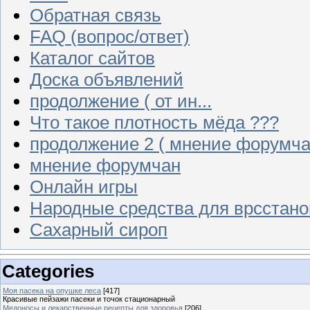
Обратная связь
FAQ (вопрос/ответ)
Каталог сайтов
Доска объявлений
продолжение ( от ин...
Что такое плотность мёда ???
продолжение 2 ( мнение форумча
мнение форумчан
Онлайн игры
Народные средства для врсстан
Сахарный сироп
Categories
Моя пасека на опушке леса
[417]
Красивые пейзажи пасеки и точок стационарный
Медоносы и лекарственные рецепты для здоровья
[206]