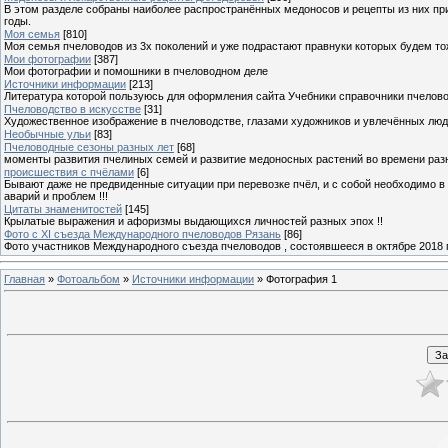
В этом разделе собраны наиболее распространённых медоносов и рецепты из них пр
годы.
Моя семья
[810]
Моя семья пчеловодов из 3х поколений и уже подрастают правнуки которых будем то
Мои фотографии
[387]
Мои фотографии и помошники в пчеловодном деле
Источники информации
[213]
Литература которой пользуюсь для оформления сайта Учебники справочники пчелов
Пчеловодство в искусстве
[31]
Художественное изображение в пчеловодстве, глазами художников и увлечённых лю
Необычные ульи
[83]
Пчеловодные сезоны разных лет
[68]
моменты развития пчелиных семей и развитие медоносных растений во времени разны
происшествия с пчёлами
[6]
Бывают даже не предвиденные ситуации при перевозке пчёл, и с собой необходимо в
аварий и проблем !!!
Цитаты знаменитостей
[145]
Крылатые выражения и афоризмы выдающихся личностей разных эпох !!
Фото с XI съезда Международного пчеловодов Рязань
[86]
Фото участников Международного съезда пчеловодов , состоявшееся в октябре 2018 
Главная
»
Фотоальбом
»
Источники информации
» Фотография 1