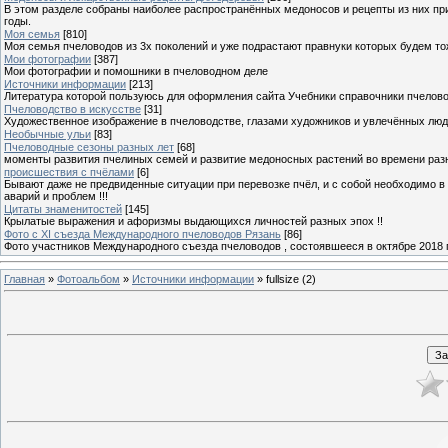
В этом разделе собраны наиболее распространённых медоносов и рецепты из них пр
годы.
Моя семья
[810]
Моя семья пчеловодов из 3х поколений и уже подрастают правнуки которых будем то
Мои фотографии
[387]
Мои фотографии и помошники в пчеловодном деле
Источники информации
[213]
Литература которой пользуюсь для оформления сайта Учебники справочники пчелов
Пчеловодство в искусстве
[31]
Художественное изображение в пчеловодстве, глазами художников и увлечённых лю
Необычные ульи
[83]
Пчеловодные сезоны разных лет
[68]
моменты развития пчелиных семей и развитие медоносных растений во времени разны
происшествия с пчёлами
[6]
Бывают даже не предвиденные ситуации при перевозке пчёл, и с собой необходимо в
аварий и проблем !!!
Цитаты знаменитостей
[145]
Крылатые выражения и афоризмы выдающихся личностей разных эпох !!
Фото с XI съезда Международного пчеловодов Рязань
[86]
Фото участников Международного съезда пчеловодов , состоявшееся в октябре 2018 
Главная
»
Фотоальбом
»
Источники информации
» fullsize (2)