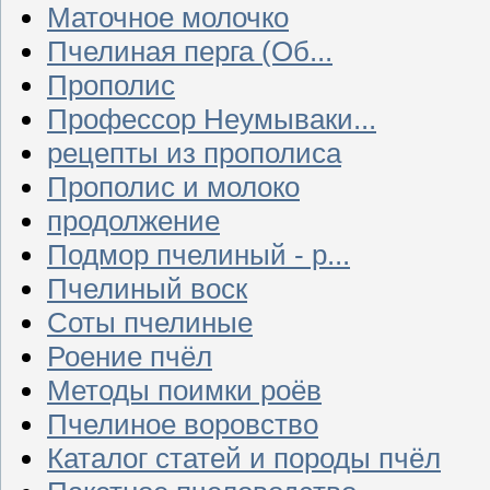
Маточное молочко
Пчелиная перга (Об...
Прополис
Профессор Неумываки...
рецепты из прополиса
Прополис и молоко
продолжение
Подмор пчелиный - р...
Пчелиный воск
Соты пчелиные
Роение пчёл
Методы поимки роёв
Пчелиное воровство
Каталог статей и породы пчёл