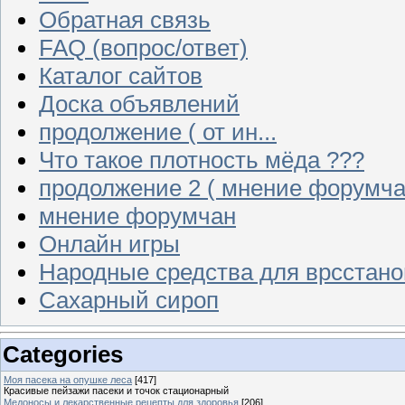
Обратная связь
FAQ (вопрос/ответ)
Каталог сайтов
Доска объявлений
продолжение ( от ин...
Что такое плотность мёда ???
продолжение 2 ( мнение форумча
мнение форумчан
Онлайн игры
Народные средства для врсстан
Сахарный сироп
Categories
Моя пасека на опушке леса
[417]
Красивые пейзажи пасеки и точок стационарный
Медоносы и лекарственные рецепты для здоровья
[206]