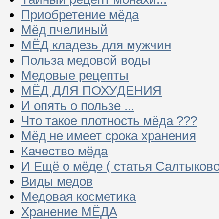
Приобретение мёда
Мёд пчелиный
МЁД кладезь для мужчин
Польза медовой воды
Медовые рецепты
МЁД ДЛЯ ПОХУДЕНИЯ
И опять о пользе ...
Что такое плотность мёда ???
Мёд не имеет срока хранения
Качество мёда
И Ещё о мёде ( статья Салтыково
Виды медов
Медовая косметика
Хранение МЁДА