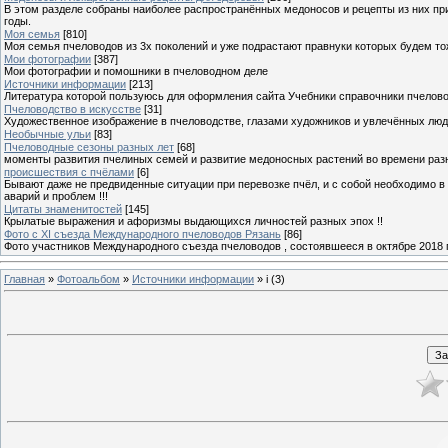
В этом разделе собраны наиболее распространённых медоносов и рецепты из них пр
годы.
Моя семья
[810]
Моя семья пчеловодов из 3х поколений и уже подрастают правнуки которых будем то
Мои фотографии
[387]
Мои фотографии и помошники в пчеловодном деле
Источники информации
[213]
Литература которой пользуюсь для оформления сайта Учебники справочники пчелов
Пчеловодство в искусстве
[31]
Художественное изображение в пчеловодстве, глазами художников и увлечённых лю
Необычные ульи
[83]
Пчеловодные сезоны разных лет
[68]
моменты развития пчелиных семей и развитие медоносных растений во времени разны
происшествия с пчёлами
[6]
Бывают даже не предвиденные ситуации при перевозке пчёл, и с собой необходимо в
аварий и проблем !!!
Цитаты знаменитостей
[145]
Крылатые выражения и афоризмы выдающихся личностей разных эпох !!
Фото с XI съезда Международного пчеловодов Рязань
[86]
Фото участников Международного съезда пчеловодов , состоявшееся в октябре 2018 
Главная
»
Фотоальбом
»
Источники информации
» i (3)