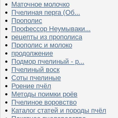
Маточное молочко
Пчелиная перга (Об...
Прополис
Профессор Неумываки...
рецепты из прополиса
Прополис и молоко
продолжение
Подмор пчелиный - р...
Пчелиный воск
Соты пчелиные
Роение пчёл
Методы поимки роёв
Пчелиное воровство
Каталог статей и породы пчёл