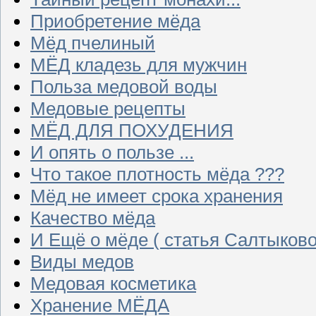
Приобретение мёда
Мёд пчелиный
МЁД кладезь для мужчин
Польза медовой воды
Медовые рецепты
МЁД ДЛЯ ПОХУДЕНИЯ
И опять о пользе ...
Что такое плотность мёда ???
Мёд не имеет срока хранения
Качество мёда
И Ещё о мёде ( статья Салтыково
Виды медов
Медовая косметика
Хранение МЁДА