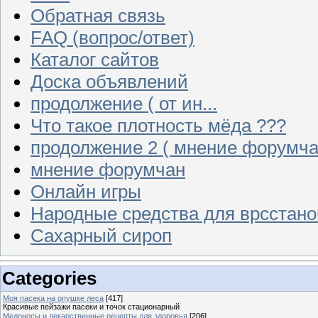
Обратная связь
FAQ (вопрос/ответ)
Каталог сайтов
Доска объявлений
продолжение ( от ин...
Что такое плотность мёда ???
продолжение 2 ( мнение форумча
мнение форумчан
Онлайн игры
Народные средства для врсстан
Сахарный сироп
Categories
Моя пасека на опушке леса
[417]
Красивые пейзажи пасеки и точок стационарный
Медоносы и лекарственные рецепты для здоровья
[206]