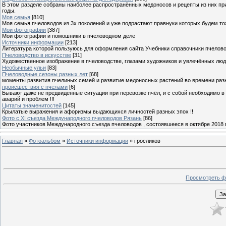
В этом разделе собраны наиболее распространённых медоносов и рецепты из них пр
годы.
Моя семья
[810]
Моя семья пчеловодов из 3х поколений и уже подрастают правнуки которых будем то
Мои фотографии
[387]
Мои фотографии и помошники в пчеловодном деле
Источники информации
[213]
Литература которой пользуюсь для оформления сайта Учебники справочники пчелов
Пчеловодство в искусстве
[31]
Художественное изображение в пчеловодстве, глазами художников и увлечённых лю
Необычные ульи
[83]
Пчеловодные сезоны разных лет
[68]
моменты развития пчелиных семей и развитие медоносных растений во времени разны
происшествия с пчёлами
[6]
Бывают даже не предвиденные ситуации при перевозке пчёл, и с собой необходимо в
аварий и проблем !!!
Цитаты знаменитостей
[145]
Крылатые выражения и афоризмы выдающихся личностей разных эпох !!
Фото с XI съезда Международного пчеловодов Рязань
[86]
Фото участников Международного съезда пчеловодов , состоявшееся в октябре 2018 
Главная
»
Фотоальбом
»
Источники информации
» i росликов
Просмотреть ф