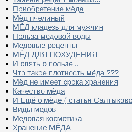
Приобретение мёда
Мёд пчелиный
МЁД кладезь для мужчин
Польза медовой воды
Медовые рецепты
МЁД ДЛЯ ПОХУДЕНИЯ
И опять о пользе ...
Что такое плотность мёда ???
Мёд не имеет срока хранения
Качество мёда
И Ещё о мёде ( статья Салтыково
Виды медов
Медовая косметика
Хранение МЁДА