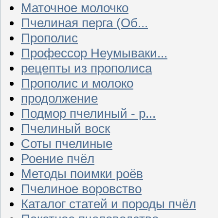
Маточное молочко
Пчелиная перга (Об...
Прополис
Профессор Неумываки...
рецепты из прополиса
Прополис и молоко
продолжение
Подмор пчелиный - р...
Пчелиный воск
Соты пчелиные
Роение пчёл
Методы поимки роёв
Пчелиное воровство
Каталог статей и породы пчёл