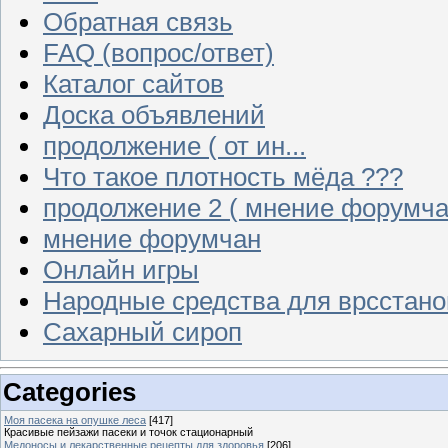
Обратная связь
FAQ (вопрос/ответ)
Каталог сайтов
Доска объявлений
продолжение ( от ин...
Что такое плотность мёда ???
продолжение 2 ( мнение форумча
мнение форумчан
Онлайн игры
Народные средства для врсстан
Сахарный сироп
Categories
Моя пасека на опушке леса
[417]
Красивые пейзажи пасеки и точок стационарный
Медоносы и лекарственные рецепты для здоровья
[206]