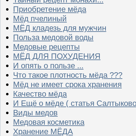
Приобретение мёда
Мёд пчелиный
МЁД кладезь для мужчин
Польза медовой воды
Медовые рецепты
МЁД ДЛЯ ПОХУДЕНИЯ
И опять о пользе ...
Что такое плотность мёда ???
Мёд не имеет срока хранения
Качество мёда
И Ещё о мёде ( статья Салтыково
Виды медов
Медовая косметика
Хранение МЁДА