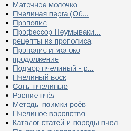
Маточное молочко
Пчелиная перга (Об...
Прополис
Профессор Неумываки...
рецепты из прополиса
Прополис и молоко
продолжение
Подмор пчелиный - р...
Пчелиный воск
Соты пчелиные
Роение пчёл
Методы поимки роёв
Пчелиное воровство
Каталог статей и породы пчёл