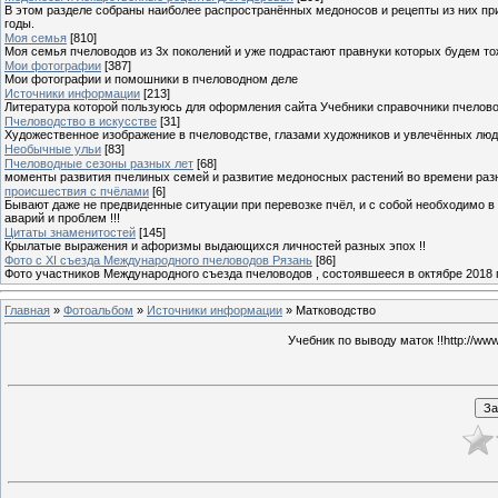
В этом разделе собраны наиболее распространённых медоносов и рецепты из них пр
годы.
Моя семья
[810]
Моя семья пчеловодов из 3х поколений и уже подрастают правнуки которых будем то
Мои фотографии
[387]
Мои фотографии и помошники в пчеловодном деле
Источники информации
[213]
Литература которой пользуюсь для оформления сайта Учебники справочники пчелов
Пчеловодство в искусстве
[31]
Художественное изображение в пчеловодстве, глазами художников и увлечённых лю
Необычные ульи
[83]
Пчеловодные сезоны разных лет
[68]
моменты развития пчелиных семей и развитие медоносных растений во времени разны
происшествия с пчёлами
[6]
Бывают даже не предвиденные ситуации при перевозке пчёл, и с собой необходимо в
аварий и проблем !!!
Цитаты знаменитостей
[145]
Крылатые выражения и афоризмы выдающихся личностей разных эпох !!
Фото с XI съезда Международного пчеловодов Рязань
[86]
Фото участников Международного съезда пчеловодов , состоявшееся в октябре 2018 
Главная
»
Фотоальбом
»
Источники информации
» Матководство
Учебник по выводу маток !!http://www.