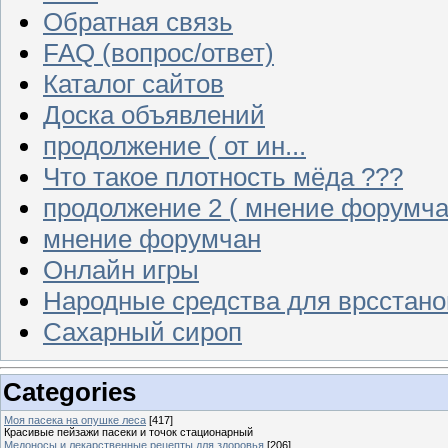
Обратная связь
FAQ (вопрос/ответ)
Каталог сайтов
Доска объявлений
продолжение ( от ин...
Что такое плотность мёда ???
продолжение 2 ( мнение форумча
мнение форумчан
Онлайн игры
Народные средства для врсстан
Сахарный сироп
Categories
Моя пасека на опушке леса
[417]
Красивые пейзажи пасеки и точок стационарный
Медоносы и лекарственные рецепты для здоровья
[206]