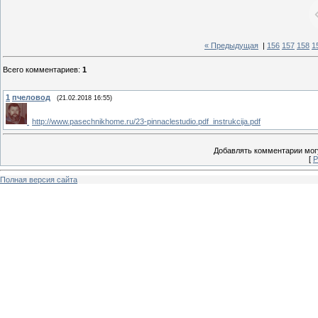
« Предыдущая
|
156
157
158
1
Всего комментариев
:
1
1
пчеловод
(21.02.2018 16:55)
http://www.pasechnikhome.ru/23-pinnaclestudio.pdf_instrukcija.pdf
Добавлять комментарии могу
[
Р
Полная версия сайта