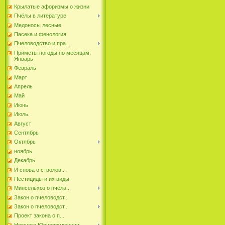
Крылатые афоризмы о жизни
Пчёлы в литературе
Медоносы лесные
Пасека и фенология
Пчеловодство и пра...
Приметы погоды по месяцам:
Январь
Февраль
Март
Апрель
Май
Июнь
Июль.
Август
Сентябрь
Октябрь
ноябрь
Декабрь.
И снова о стволов...
Пестициды и их виды
Минсельхоз о пчёла...
Закон о пчеловодст...
Закон о пчеловодст...
Проект закона о п...
Немного Юриспруденции