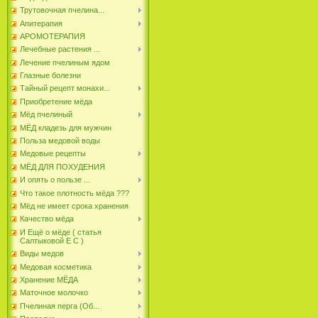
Трутовочная пчелина...
Апитерапия
АРОМОТЕРАПИЯ
Лечебные растения ...
Лечение пчелиным ядом
Глазные болезни
Тайный рецепт монахи...
Приобретение мёда
Мёд пчелиный
МЁД кладезь для мужчин
Польза медовой воды
Медовые рецепты
МЁД ДЛЯ ПОХУДЕНИЯ
И опять о пользе ...
Что такое плотность мёда ???
Мёд не имеет срока хранения
Качество мёда
И Ещё о мёде ( статья
Салтыковой Е С )
Виды медов
Медовая косметика
Хранение МЁДА
Маточное молочко
Пчелиная перга (Об...