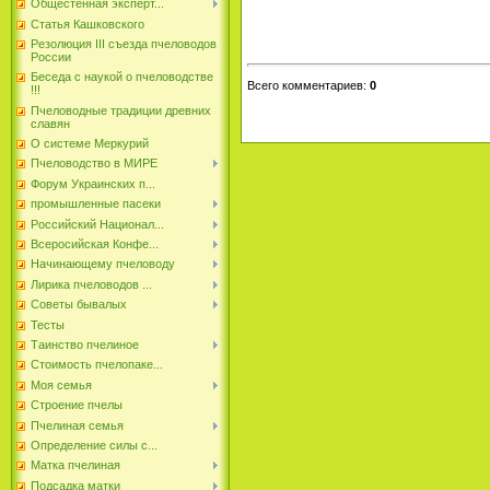
Общестенная эксперт...
Статья Кашковского
Резолюция III съезда пчеловодов
России
Беседа с наукой о пчеловодстве
Всего комментариев
:
0
!!!
Пчеловодные традиции древних
славян
О системе Меркурий
Пчеловодство в МИРЕ
Форум Украинских п...
промышленные пасеки
Российский Национал...
Всеросийская Конфе...
Начинающему пчеловоду
Лирика пчеловодов ...
Советы бывалых
Тесты
Таинство пчелиное
Стоимость пчелопаке...
Моя семья
Строение пчелы
Пчелиная семья
Определение силы с...
Матка пчелиная
Подсадка матки