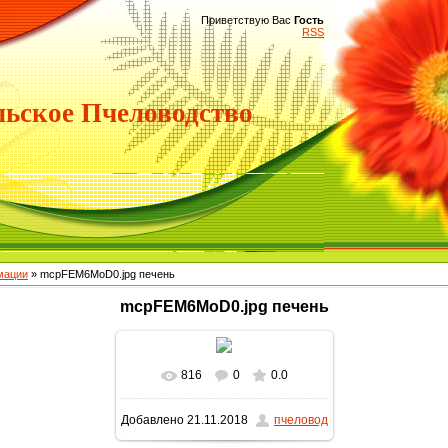
Приветствую Вас
Гость
RSS
ьское Пчеловодство
мации
» mcpFEM6MoD0.jpg печень
mcpFEM6MoD0.jpg печень
816
0
0.0
Добавлено
21.11.2018
пчеловод