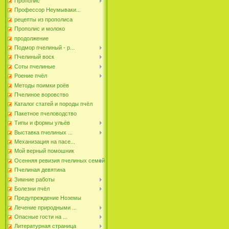
Прополис
Профессор Неумываки...
рецепты из прополиса
Прополис и молоко
продолжение
Подмор пчелиный - р...
Пчелиный воск
Соты пчелиные
Роение пчёл
Методы поимки роёв
Пчелиное воровство
Каталог статей и породы пчёл
Пакетное пчеловодство
Типы и формы ульёв
Выставка пчелиных ...
Механизация на пасе...
Мой верный помошник
Осенняя ревизия пчелиных семей
Пчелиная девятина
Зимние работы
Болезни пчёл
Предупреждение Ноземы
Лечение природными ...
Опасные гости на ...
Литературная страница