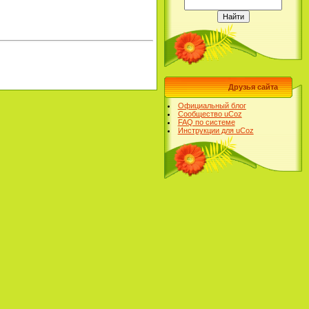
Друзья сайта
Официальный блог
Сообщество uCoz
FAQ по системе
Инструкции для uCoz