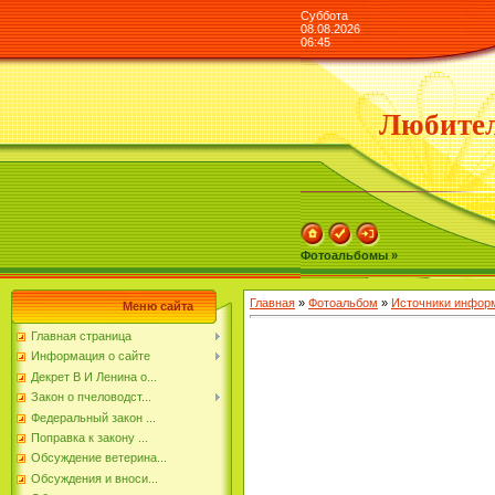
Суббота
08.08.2026
06:45
Любител
Фотоальбомы »
Главная
»
Фотоальбом
»
Источники инфор
Меню сайта
Главная страница
Информация о сайте
Декрет В И Ленина о...
Закон о пчеловодст...
Федеральный закон ...
Поправка к закону ...
Обсуждение ветерина...
Обсуждения и вноси...