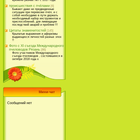
времени разных лет с 2017 года.
происшествия с пчёлами
[6]
Бывают даже не предвиденные
ситуации при перевозке пчёл, и с
собой необходимо в пути держать
необходимый набор инструментов и
приспособлений, для ликвидации
последствий аварий и проблем !!!
Цитаты знаменитостей
[145]
Крылатые выражения и афоризмы
выдающихся личностей разных эпох
!!
Фото с XI съезда Международного
пчеловодов Рязань
[86]
Фото участников Международного
съезда пчеловодов , состоявшееся в
октябре 2018 года х
Мини-чат