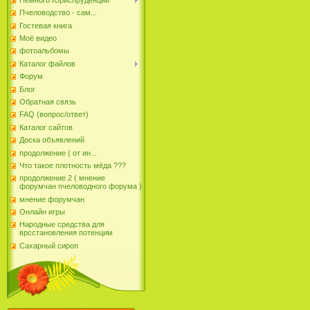
Пчеловодство - сам...
Гостевая книга
Моё видео
фотоальбомы
Каталог файлов
Форум
Блог
Обратная связь
FAQ (вопрос/ответ)
Каталог сайтов
Доска объявлений
продолжение ( от ин...
Что такое плотность мёда ???
продолжение 2 ( мнение
форумчан пчеловодного форума )
мнение форумчан
Онлайн игры
Народные средства для
врсстановления потенцим
Сахарный сироп