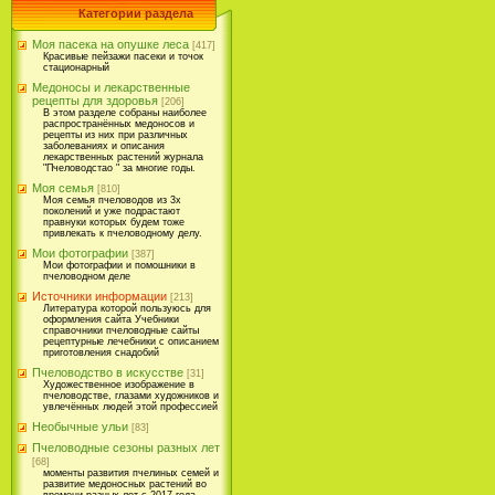
Категории раздела
Моя пасека на опушке леса
[417]
Красивые пейзажи пасеки и точок
стационарный
Медоносы и лекарственные
рецепты для здоровья
[206]
В этом разделе собраны наиболее
распространённых медоносов и
рецепты из них при различных
заболеваниях и описания
лекарственных растений журнала
"Пчеловодстао " за многие годы.
Моя семья
[810]
Моя семья пчеловодов из 3х
поколений и уже подрастают
правнуки которых будем тоже
привлекать к пчеловодному делу.
Мои фотографии
[387]
Мои фотографии и помошники в
пчеловодном деле
Источники информации
[213]
Литература которой пользуюсь для
оформления сайта Учебники
справочники пчеловодные сайты
рецептурные лечебники с описанием
приготовления снадобий
Пчеловодство в искусстве
[31]
Художественное изображение в
пчеловодстве, глазами художников и
увлечённых людей этой профессией
Необычные ульи
[83]
Пчеловодные сезоны разных лет
[68]
моменты развития пчелиных семей и
развитие медоносных растений во