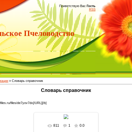
Приветствую Вас
Гость
RSS
ьское Пчеловодство
мации
» Словарь справочник
Словарь справочник
dfiles.ru/files/de7yov7dx[/URL][/b]
811
1
0.0