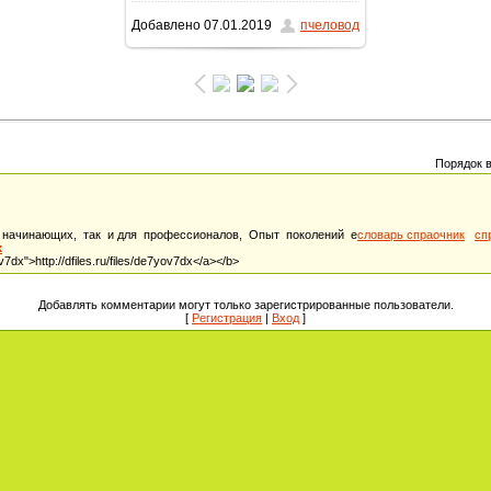
Добавлено
07.01.2019
пчеловод
Порядок 
 начинающих, так и для профессионалов, Опыт поколений е
словарь спраочник
сп
x
v7dx">http://dfiles.ru/files/de7yov7dx</a></b>
Добавлять комментарии могут только зарегистрированные пользователи.
[
Регистрация
|
Вход
]