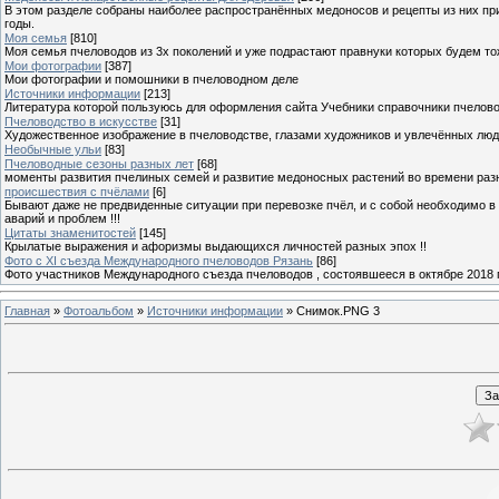
В этом разделе собраны наиболее распространённых медоносов и рецепты из них пр
годы.
Моя семья
[810]
Моя семья пчеловодов из 3х поколений и уже подрастают правнуки которых будем то
Мои фотографии
[387]
Мои фотографии и помошники в пчеловодном деле
Источники информации
[213]
Литература которой пользуюсь для оформления сайта Учебники справочники пчелов
Пчеловодство в искусстве
[31]
Художественное изображение в пчеловодстве, глазами художников и увлечённых лю
Необычные ульи
[83]
Пчеловодные сезоны разных лет
[68]
моменты развития пчелиных семей и развитие медоносных растений во времени разны
происшествия с пчёлами
[6]
Бывают даже не предвиденные ситуации при перевозке пчёл, и с собой необходимо в
аварий и проблем !!!
Цитаты знаменитостей
[145]
Крылатые выражения и афоризмы выдающихся личностей разных эпох !!
Фото с XI съезда Международного пчеловодов Рязань
[86]
Фото участников Международного съезда пчеловодов , состоявшееся в октябре 2018 
Главная
»
Фотоальбом
»
Источники информации
» Снимок.PNG 3