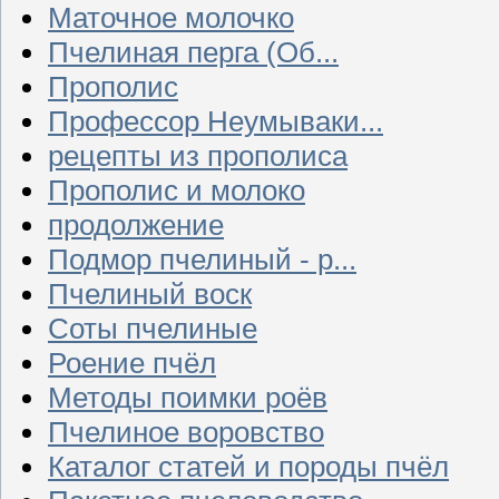
Маточное молочко
Пчелиная перга (Об...
Прополис
Профессор Неумываки...
рецепты из прополиса
Прополис и молоко
продолжение
Подмор пчелиный - р...
Пчелиный воск
Соты пчелиные
Роение пчёл
Методы поимки роёв
Пчелиное воровство
Каталог статей и породы пчёл