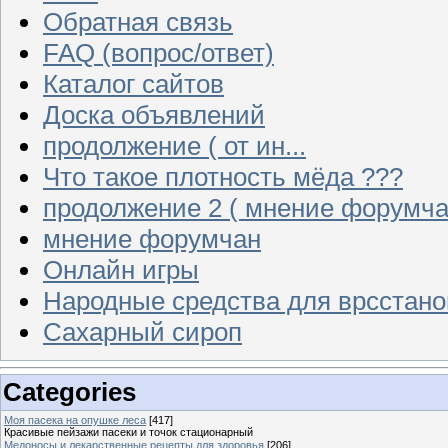
Обратная связь
FAQ (вопрос/ответ)
Каталог сайтов
Доска объявлений
продолжение ( от ин...
Что такое плотность мёда ???
продолжение 2 ( мнение форумча
мнение форумчан
Онлайн игры
Народные средства для врсстан
Сахарный сироп
Categories
Моя пасека на опушке леса
[417]
Красивые пейзажи пасеки и точок стационарный
Медоносы и лекарственные рецепты для здоровья
[206]