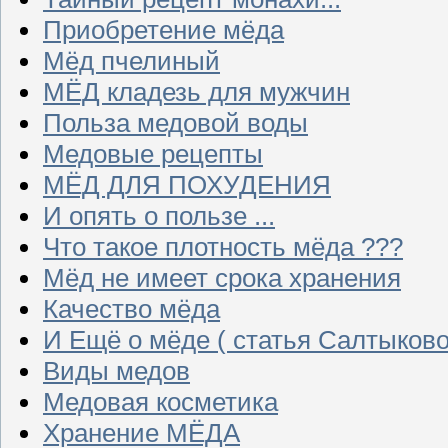
Приобретение мёда
Мёд пчелиный
МЁД кладезь для мужчин
Польза медовой воды
Медовые рецепты
МЁД ДЛЯ ПОХУДЕНИЯ
И опять о пользе ...
Что такое плотность мёда ???
Мёд не имеет срока хранения
Качество мёда
И Ещё о мёде ( статья Салтыково
Виды медов
Медовая косметика
Хранение МЁДА