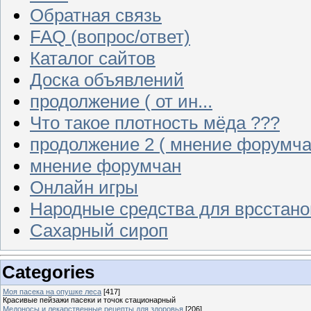
Обратная связь
FAQ (вопрос/ответ)
Каталог сайтов
Доска объявлений
продолжение ( от ин...
Что такое плотность мёда ???
продолжение 2 ( мнение форумча
мнение форумчан
Онлайн игры
Народные средства для врсстан
Сахарный сироп
Categories
Моя пасека на опушке леса
[417]
Красивые пейзажи пасеки и точок стационарный
Медоносы и лекарственные рецепты для здоровья
[206]