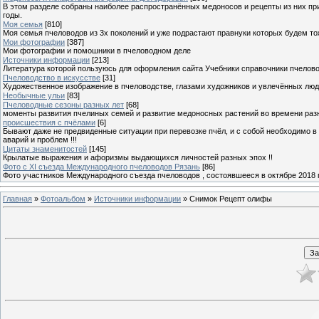
В этом разделе собраны наиболее распространённых медоносов и рецепты из них пр
годы.
Моя семья
[810]
Моя семья пчеловодов из 3х поколений и уже подрастают правнуки которых будем то
Мои фотографии
[387]
Мои фотографии и помошники в пчеловодном деле
Источники информации
[213]
Литература которой пользуюсь для оформления сайта Учебники справочники пчелов
Пчеловодство в искусстве
[31]
Художественное изображение в пчеловодстве, глазами художников и увлечённых лю
Необычные ульи
[83]
Пчеловодные сезоны разных лет
[68]
моменты развития пчелиных семей и развитие медоносных растений во времени разны
происшествия с пчёлами
[6]
Бывают даже не предвиденные ситуации при перевозке пчёл, и с собой необходимо в
аварий и проблем !!!
Цитаты знаменитостей
[145]
Крылатые выражения и афоризмы выдающихся личностей разных эпох !!
Фото с XI съезда Международного пчеловодов Рязань
[86]
Фото участников Международного съезда пчеловодов , состоявшееся в октябре 2018 
Главная
»
Фотоальбом
»
Источники информации
» Снимок Рецепт олифы