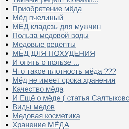
Приобретение мёда
Мёд пчелиный
МЁД кладезь для мужчин
Польза медовой воды
Медовые рецепты
МЁД ДЛЯ ПОХУДЕНИЯ
И опять о пользе ...
Что такое плотность мёда ???
Мёд не имеет срока хранения
Качество мёда
И Ещё о мёде ( статья Салтыково
Виды медов
Медовая косметика
Хранение МЁДА