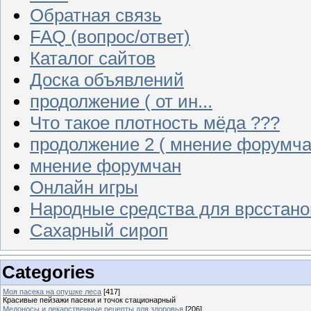
Обратная связь
FAQ (вопрос/ответ)
Каталог сайтов
Доска объявлений
продолжение ( от ин...
Что такое плотность мёда ???
продолжение 2 ( мнение форумча
мнение форумчан
Онлайн игры
Народные средства для врсстан
Сахарный сироп
Categories
Моя пасека на опушке леса
[417]
Красивые пейзажи пасеки и точок стационарный
Медоносы и лекарственные рецепты для здоровья
[206]