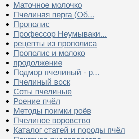
Маточное молочко
Пчелиная перга (Об...
Прополис
Профессор Неумываки...
рецепты из прополиса
Прополис и молоко
продолжение
Подмор пчелиный - р...
Пчелиный воск
Соты пчелиные
Роение пчёл
Методы поимки роёв
Пчелиное воровство
Каталог статей и породы пчёл