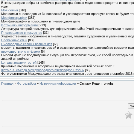
В этом разделе собраны наиболее распространённых медоносов и рецепты из них пр
годы.
Моя семья
[810]
Моя семья пчеловодов из 3х поколений и уже подрастают правнуки которых будем то
Мои фотографии
[387]
Мои фотографии и помошники в пчеловодном деле
Источники информации
[213]
Литература которой пользуюсь для оформления сайта Учебники справочники пчелов
Пчеловодство в искусстве
[31]
Художественное изображение в пчеловодстве, глазами художников и увлечённых лю
Необычные ульи
[83]
Пчеловодные сезоны разных лет
[68]
моменты развития пчелиных семей и развитие медоносных растений во времени разны
происшествия с пчёлами
[6]
Бывают даже не предвиденные ситуации при перевозке пчёл, и с собой необходимо в
аварий и проблем !!!
Цитаты знаменитостей
[145]
Крылатые выражения и афоризмы выдающихся личностей разных эпох !!
Фото с XI съезда Международного пчеловодов Рязань
[86]
Фото участников Международного съезда пчеловодов , состоявшееся в октябре 2018 
Главная
»
Фотоальбом
»
Источники информации
» Снимок Рецепт олифы