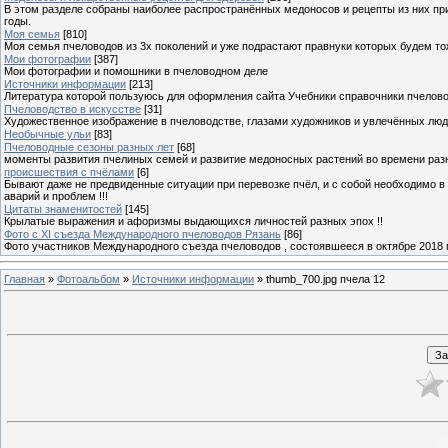
В этом разделе собраны наиболее распространённых медоносов и рецепты из них пр
годы.
Моя семья
[810]
Моя семья пчеловодов из 3х поколений и уже подрастают правнуки которых будем то
Мои фотографии
[387]
Мои фотографии и помошники в пчеловодном деле
Источники информации
[213]
Литература которой пользуюсь для оформления сайта Учебники справочники пчелов
Пчеловодство в искусстве
[31]
Художественное изображение в пчеловодстве, глазами художников и увлечённых лю
Необычные ульи
[83]
Пчеловодные сезоны разных лет
[68]
моменты развития пчелиных семей и развитие медоносных растений во времени разны
происшествия с пчёлами
[6]
Бывают даже не предвиденные ситуации при перевозке пчёл, и с собой необходимо в
аварий и проблем !!!
Цитаты знаменитостей
[145]
Крылатые выражения и афоризмы выдающихся личностей разных эпох !!
Фото с XI съезда Международного пчеловодов Рязань
[86]
Фото участников Международного съезда пчеловодов , состоявшееся в октябре 2018 
Главная
»
Фотоальбом
»
Источники информации
» thumb_700.jpg пчела 12