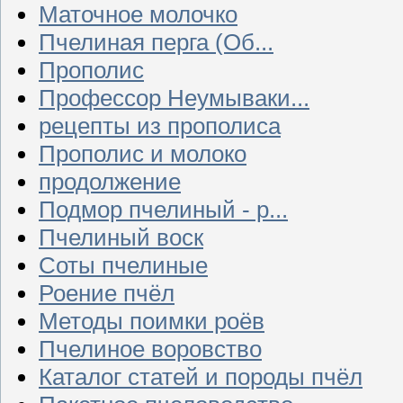
Маточное молочко
Пчелиная перга (Об...
Прополис
Профессор Неумываки...
рецепты из прополиса
Прополис и молоко
продолжение
Подмор пчелиный - р...
Пчелиный воск
Соты пчелиные
Роение пчёл
Методы поимки роёв
Пчелиное воровство
Каталог статей и породы пчёл