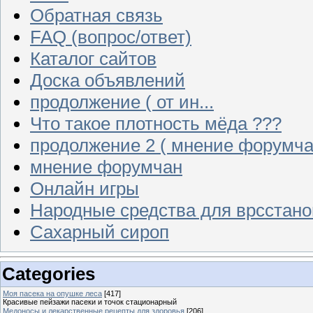
Обратная связь
FAQ (вопрос/ответ)
Каталог сайтов
Доска объявлений
продолжение ( от ин...
Что такое плотность мёда ???
продолжение 2 ( мнение форумча
мнение форумчан
Онлайн игры
Народные средства для врсстан
Сахарный сироп
Categories
Моя пасека на опушке леса
[417]
Красивые пейзажи пасеки и точок стационарный
Медоносы и лекарственные рецепты для здоровья
[206]