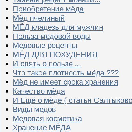
Приобретение мёда
Мёд пчелиный
МЁД кладезь для мужчин
Польза медовой воды
Медовые рецепты
МЁД ДЛЯ ПОХУДЕНИЯ
И опять о пользе ...
Что такое плотность мёда ???
Мёд не имеет срока хранения
Качество мёда
И Ещё о мёде ( статья Салтыково
Виды медов
Медовая косметика
Хранение МЁДА