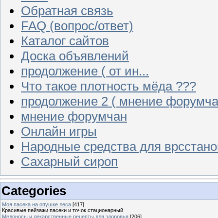
Обратная связь
FAQ (вопрос/ответ)
Каталог сайтов
Доска объявлений
продолжение ( от ин...
Что такое плотность мёда ???
продолжение 2 ( мнение форумча
мнение форумчан
Онлайн игры
Народные средства для врсстан
Сахарный сироп
Categories
Моя пасека на опушке леса
[417]
Красивые пейзажи пасеки и точок стационарный
Медоносы и лекарственные рецепты для здоровья
[206]