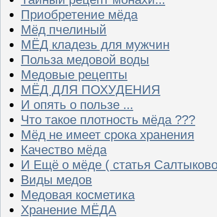
Приобретение мёда
Мёд пчелиный
МЁД кладезь для мужчин
Польза медовой воды
Медовые рецепты
МЁД ДЛЯ ПОХУДЕНИЯ
И опять о пользе ...
Что такое плотность мёда ???
Мёд не имеет срока хранения
Качество мёда
И Ещё о мёде ( статья Салтыково
Виды медов
Медовая косметика
Хранение МЁДА