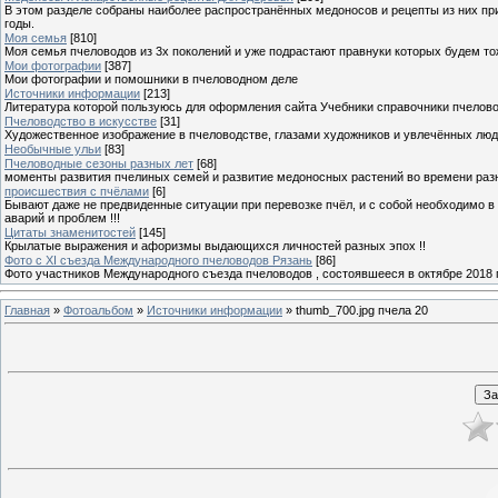
В этом разделе собраны наиболее распространённых медоносов и рецепты из них пр
годы.
Моя семья
[810]
Моя семья пчеловодов из 3х поколений и уже подрастают правнуки которых будем то
Мои фотографии
[387]
Мои фотографии и помошники в пчеловодном деле
Источники информации
[213]
Литература которой пользуюсь для оформления сайта Учебники справочники пчелов
Пчеловодство в искусстве
[31]
Художественное изображение в пчеловодстве, глазами художников и увлечённых лю
Необычные ульи
[83]
Пчеловодные сезоны разных лет
[68]
моменты развития пчелиных семей и развитие медоносных растений во времени разны
происшествия с пчёлами
[6]
Бывают даже не предвиденные ситуации при перевозке пчёл, и с собой необходимо в
аварий и проблем !!!
Цитаты знаменитостей
[145]
Крылатые выражения и афоризмы выдающихся личностей разных эпох !!
Фото с XI съезда Международного пчеловодов Рязань
[86]
Фото участников Международного съезда пчеловодов , состоявшееся в октябре 2018 
Главная
»
Фотоальбом
»
Источники информации
» thumb_700.jpg пчела 20