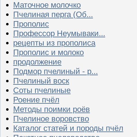
Маточное молочко
Пчелиная перга (Об...
Прополис
Профессор Неумываки...
рецепты из прополиса
Прополис и молоко
продолжение
Подмор пчелиный - р...
Пчелиный воск
Соты пчелиные
Роение пчёл
Методы поимки роёв
Пчелиное воровство
Каталог статей и породы пчёл