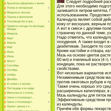
Следует подробней раск
Крылатые афоризмы о жизни
Для этого необходимо подгот
Пчёлы в литературе
заливается литром кипятка. П
Медоносы лесные
использованием. Продолжите
Пасека и фенология
Календула являет собой дейс
Пчеловодство и пра...
кожу от веснушек, верным п
Приметы погоды по месяцам:
А вот в смеси с другими пол
Январь
страничку по данной теме, у
Февраль
Надо отметить, что календу
Март
похудения. А также входит 
Апрель
диабетикам. Заходите по со
Май
Кроме настойки и отвара, ка
Июнь
Мазь на основе цветов расте
Июль.
60 мл) и пчелиный воск (4 г
Август
кондиции, пока не растворит
Сентябрь
свойствами.
Октябрь
Вот несколько вариантов ис
ноябрь
Незаменимым средством мазь 
Декабрь.
против ожоговых рубцов и п
И снова о стволов...
Также очень хорошо это сре
Пестициды и их виды
расширенных капиллярах, в р
Минсельхоз о пчёла...
Мазь календулы для пяток я
Закон о пчеловодст...
Эффективным средством при
Закон о пчеловодст...
из календулы.
Проект закона о п...
Причём обе формы лекарства
Немного Юриспруденции