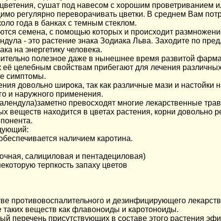
цветения, сушат под навесом с хорошим проветриванием и
имо регулярно переворачивать цветки. В среднем Вам потр
оло года в банках с темным стеклом.
ются семена, с помощью которых и происходит размножени
ндула - это растение знака Зодиака Льва. Заходите по пре
ака на энергетику человека.
чительно полезное даже в нынешнее время развитой фарм
к её целебным свойствам прибегают для лечения различных
ые симптомы.
ения довольно широка, так как различные мази и настойки 
го и наружного применения.
(календула)заметно превосходят многие лекарственные трав
х веществ находится в цветах растения, корни довольно р
мпонента.
дующий:
обеспечивается наличием каротина.
очная, салициловая и пентадециловая)
которую терпкость запаху цветов
стве противовоспалительного и дезинфицирующего лекарств
е таких веществ как флавоноиды и каротоноиды.
ый перечень присутствующих в составе этого растения эфи