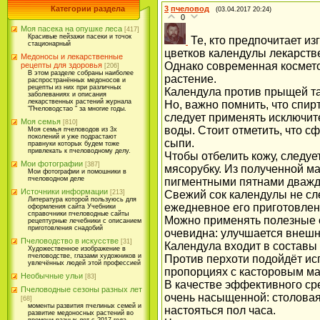
Категории раздела
3
пчеловод
(03.04.2017 20:24)
0
Моя пасека на опушке леса
[417]
Красивые пейзажи пасеки и точок
Те, кто предпочитает и
стационарный
цветков календулы лекарстве
Медоносы и лекарственные
Однако современная космето
рецепты для здоровья
[206]
В этом разделе собраны наиболее
растение.
распространённых медоносов и
рецепты из них при различных
Календула против прыщей та
заболеваниях и описания
лекарственных растений журнала
Но, важно помнить, что спир
"Пчеловодстао " за многие годы.
следует применять исключит
Моя семья
[810]
воды. Стоит отметить, что с
Моя семья пчеловодов из 3х
поколений и уже подрастают
сыпи.
правнуки которых будем тоже
привлекать к пчеловодному делу.
Чтобы отбелить кожу, следуе
Мои фотографии
[387]
мясорубку. Из полученной ма
Мои фотографии и помошники в
пчеловодном деле
пигментными пятнами дважд
Источники информации
[213]
Свежий сок календулы не сл
Литература которой пользуюсь для
ежедневное его приготовлен
оформления сайта Учебники
справочники пчеловодные сайты
Можно применять полезные св
рецептурные лечебники с описанием
приготовления снадобий
очевидна: улучшается внешн
Пчеловодство в искусстве
[31]
Календула входит в составы 
Художественное изображение в
пчеловодстве, глазами художников и
Против перхоти подойдёт ис
увлечённых людей этой профессией
пропорциях с касторовым м
Необычные ульи
[83]
В качестве эффективного сре
Пчеловодные сезоны разных лет
очень насыщенной: столовая
[68]
моменты развития пчелиных семей и
настояться пол часа.
развитие медоносных растений во