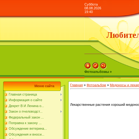
Суббота
08.08.2026
19:40
Любител
Фотоальбомы »
Главная
»
Фотоальбом
»
Медоносы и лекар
Меню сайта
Главная страница
Информация о сайте
Лекарственные растения хороший медонос и
Декрет В И Ленина о...
Закон о пчеловодст...
Федеральный закон ...
Поправка к закону ...
Обсуждение ветерина...
Обсуждения и вноси...