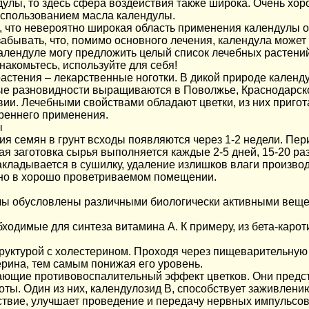
ндулы, то здесь сфера воздействия также широка. Очень хо
использованием масла календулы.
ь, что невероятно широкая область применения календулы 
забывать, что, помимо основного лечения, календула может
алендуле могу предложить целый список лечебных растений
акомьтесь, используйте для себя!
астения – лекарственные ноготки. В дикой природе календу
е разновидности выращиваются в Поволжье, Краснодарско
вии. Лечебными свойствами обладают цветки, из них приго
реннего применения.
ы
я семян в грунт всходы появляются через 1-2 недели. Пер
 заготовка сырья выполняется каждые 2-5 дней, 15-20 раз 
кладывается в сушилку, удаление излишков влаги производ
но в хорошо проветриваемом помещении.
лы обусловлены различными биологически активными вещес
ходимые для синтеза витамина А. К примеру, из бета-каро
труктурой с холестерином. Проходя через пищеварительную
ерина, тем самым понижая его уровень.
ающие противовоспалительный эффект цветков. Они предст
ты. Один из них, календулозид В, способствует заживлению
твие, улучшает проведение и передачу нервных импульсов