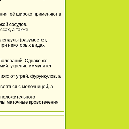
ения, её широко применяют в
кой сосудов.
ссах, а также
алендулы (разумеется,
 при некоторых видах
болеваний. Однако же
емий, укрепив иммунитет
ях: от угрей, фурункулов, а
вляться с молочницей, а
 положительного
лы маточные кровотечения,