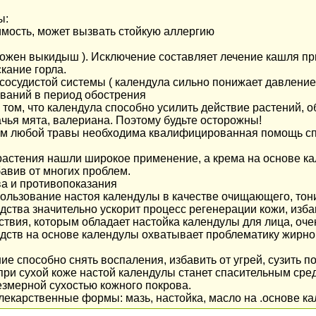
ы:
мость, может вызвать стойкую аллергию
ожен выкидыш ). Исключение составляет лечение кашля при
кание горла.
сосудистой системы ( календула сильно понижает давление
ваний в период обострения
 том, что календула способно усилить действие растений,
чья мята, валериана. Поэтому будьте осторожны!
м любой травы необходима квалифицированная помощь сп
 растения нашли широкое применение, а крема на основе к
бавив от многих проблем.
а и противопоказания
ользование настоя календулы в качестве очищающего, то
ства значительно ускорит процесс регенерации кожи, изба
ствия, которым обладает настойка календулы для лица, оче
дств на основе календулы охватывает проблематику жирной
ие способно снять воспаления, избавить от угрей, сузить 
при сухой коже настой календулы станет спасительным сред
змерной сухостью кожного покрова.
лекарственные формы: мазь, настойка, масло на .основе к