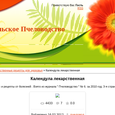
Приветствую Вас
Гость
RSS
ьское Пчеловодство
ственные рецепты для здоровья
» Календула лекарственная
Календула лекарственная
 рецепты от болезней . Взято из журнала " Пчеловодство " № 6. за 2010 год. 3-я стра
4433
7
0.0
В реальном размере
Добавлено
16.02.2012
пчеловод