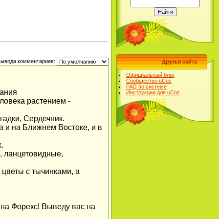
вывода комментариев:
Друзья сайта
Официальный блог
Сообщество uCoz
FAQ по системе
зания
Инструкции для uCoz
ловека растением -
гадки, Сердечник.
 и на Ближнем Востоке, и в
.
е, ланцетовидные,
 цветы с тычинками, а
на Форекс! Выведу вас на