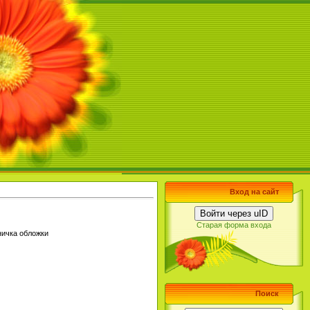
Вход на сайт
Войти через uID
Старая форма входа
ничка обложки
Поиск