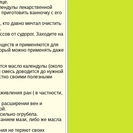
ице.
алендулы лекарственной
 приготовить ванночку с его
 кто давно мечтал очистить
.
сов от судорог. Заходите на
веществ и применяются для
оторый можно применять даже
ется масло календулы (около
я смесь доводится до нужной
естно своими полезными
живления ран ( в частности,
м расширении вен и
ой.
сильно огрубела.
анием мази, либо же масла
ния не теряют своих