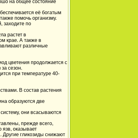
рошо на общее состояние
обеспечивается её богатым
 также помочь организму.
, заходите по
ла растет в
м крае. А также в
тавливают различные
иод цветения продолжается с
за сезон.
ится при температуре 40-
твами. В состав растения
тина образуются две
 систему, они всасываются
авлены, прежде всего,
 язв, оказывает
. Другие гликозиды снижают