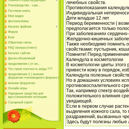
лечебных свойств.
Пчеловодство - сам...
Противопоказания календул
Гостевая книга
Индивидуальная непереноси
Моё видео
Дети младше 12 лет
фотоальбомы
Период беременности ( возм
Каталог файлов
предполагается только полос
Форум
При заболеваниях сердечно-
Блог
Желудочно-кишечных заболе
Обратная связь
Также необходимо помнить о
FAQ (вопрос/ответ)
свойствами: пустырник, коша
Каталог сайтов
Помните! Перед применение
Доска объявлений
Календула в косметологии
продолжение ( от ин...
В косметологии цветы этого
Что такое плотность мёда ???
привести кожу в порядок, из
продолжение 2 ( мнение
Календула полезные свойств
форумчан пчеловодного форума )
Но в домашних условиях исп
мнение форумчан
противовоспалительного сред
Онлайн игры
Так, например спектр воздей
Народные средства для
положительного влияния сре
врсстановления потенцим
увядающей.
Сахарный сироп
Если в первом случае растен
выделения кожного сала, то 
раздражений, вызванных чре
Здесь будут полезны любые 