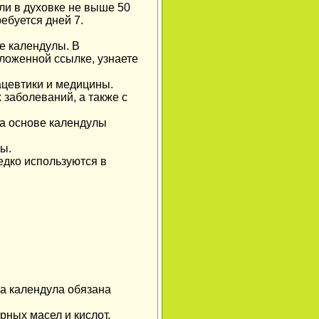
ли в духовке не выше 50
ебуется дней 7.
е календулы. В
дложенной ссылке, узнаете
ацевтики и медицины.
 заболеваний, а также с
на основе календулы
ы.
едко используются в
а календула обязана
рных масел и кислот,