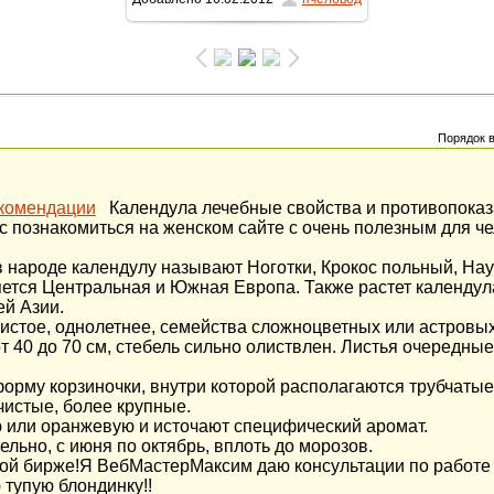
1154x1600
/ 426.5Kb
Порядок 
екомендации
Календула лечебные свойства и противопока
с познакомиться на женском сайте с очень полезным для че
 в народе календулу называют Ноготки, Крокос польный, Нау
яется Центральная и Южная Европа. Также растет календула
й Азии.
нистое, однолетнее, семейства сложноцветных или астровых
т 40 до 70 см, стебель сильно олиствлен. Листья очередны
орму корзиночки, внутри которой располагаются трубчатые
чистые, более крупные.
 или оранжевую и источают специфический аромат.
льно, с июня по октябрь, вплоть до морозов.
ой бирже!Я ВебМастерМаксим даю консультации по работе 
 тупую блондинку!!