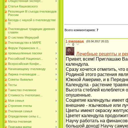
Общестенная эксперт...
Статья Кашковского
Резолюция III съезда пчеловодов
России
Беседа с наукой о пчеловодстве
!!!
Пчеловодные традиции древних
Всего комментариев
:
7
славян
О системе Меркурий
1
пчеловод
(03.04.2017 20:22)
Пчеловодство в МИРЕ
0
Форум Украинских п...
промышленные пасеки
Лечебные рецепты и р
Привет, всем! Приглашаю Ва
Российский Национал...
календула.
Всеросийская Конфе...
Сразу хочется отметить, что
Начинающему пчеловоду
Родиной этого растения явл
Лирика пчеловодов ...
Южной Америке, и в Передне
Советы бывалых
Календула - растение травя
Тесты
Высота стеблей колеблется о
Таинство пчелиное
опушенные.
Стоимость пчелопаке...
Соцветие календулы имеет ф
Моя семья
внешние - язычковые или лу
Строение пчелы
Цветы имеют окраску желтую
Пчелиная семья
Цветет календула продолжите
Определение силы с...
Научу работать на финансов
Матка пчелиная
большой доход! Научу самую
Подсадка матки