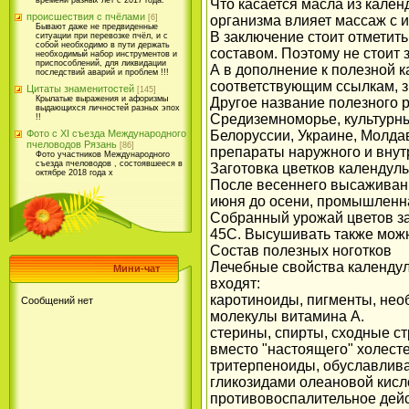
времени разных лет с 2017 года.
Что касается масла из кале
происшествия с пчёлами
[6]
организма влияет массаж с 
Бывают даже не предвиденные
В заключение стоит отметит
ситуации при перевозке пчёл, и с
собой необходимо в пути держать
составом. Поэтому не стоит 
необходимый набор инструментов и
приспособлений, для ликвидации
А в дополнение к полезной к
последствий аварий и проблем !!!
соответствующим ссылкам, зн
Цитаты знаменитостей
[145]
Крылатые выражения и афоризмы
Другое название полезного р
выдающихся личностей разных эпох
Средиземноморье, культурны
!!
Фото с XI съезда Международного
Белоруссии, Украине, Молда
пчеловодов Рязань
[86]
препараты наружного и внут
Фото участников Международного
съезда пчеловодов , состоявшееся в
Заготовка цветков календул
октябре 2018 года х
После весеннего высаживани
июня до осени, промышленная
Собранный урожай цветов за
45С. Высушивать также мож
Состав полезных ноготков
Лечебные свойства календу
Мини-чат
входят:
каротиноиды, пигменты, необ
молекулы витамина А.
стерины, спирты, сходные с
вместо "настоящего" холест
тритерпеноиды, обуславлив
гликозидами олеановой кисло
противовоспалительное дейс