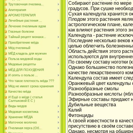
Собирают растение по мере 
Трутовочная пчелина...
градусов. При сушке необход
Апитерапия
Сухая календула хранится ок
АРОМОТЕРАПИЯ
Плодом этого растения явля
Лечебные растения ...
астрологическом плане, кале
Лечение пчелиным ядом
как влияют растения этого зн
Глазные болезни
Календула - растение исклю
Тайный рецепт монахи...
Последние несколько веков 
Приобретение мёда
целью облегчить болезненн
Мёд пчелиный
Область действия этого раст
МЁД кладезь для мужчин
используются для внутренне
Польза медовой воды
По своему составу ноготки 
Медовые рецепты
Однако большинство полезны
МЁД ДЛЯ ПОХУДЕНИЯ
качестве лекарственного ко
И опять о пользе ...
Календула состав имеет сле
Что такое плотность мёда ???
Оранжевый цвет календулы 
Мёд не имеет срока хранения
Разнообразные смолы
Качество мёда
Разнообразные кислоты (ябл
И Ещё о мёде ( статья
Эфирные составы придают не
Салтыковой Е С )
Дубильные вещества
Виды медов
Калий
Медовая косметика
Фитонциды
Хранение МЁДА
А своей известности в каче
Маточное молочко
присутствию в своём состав
Пчелиная перга (Об...
Однако, несмотря на обширн