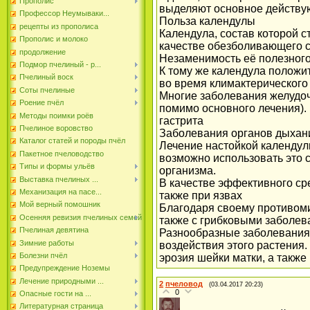
Прополис
выделяют основное действую
Профессор Неумываки...
Польза календулы
рецепты из прополиса
Календула, состав которой с
Прополис и молоко
качестве обезболивающего с
продолжение
Незаменимость её полезного
Подмор пчелиный - р...
К тому же календула положит
Пчелиный воск
во время климактерического
Соты пчелиные
Многие заболевания желудоч
Роение пчёл
помимо основного лечения). 
Методы поимки роёв
гастрита
Пчелиное воровство
Заболевания органов дыхани
Каталог статей и породы пчёл
Лечение настойкой календул
Пакетное пчеловодство
возможно использовать это 
Типы и формы ульёв
организма.
Выставка пчелиных ...
В качестве эффективного сре
Механизация на пасе...
также при язвах
Мой верный помошник
Благодаря своему противоми
Осенняя ревизия пчелиных семей
также с грибковыми заболев
Пчелиная девятина
Разнообразные заболевания 
Зимние работы
воздействия этого растения
Болезни пчёл
эрозия шейки матки, а такж
Предупреждение Ноземы
Лечение природными ...
2
пчеловод
(03.04.2017 20:23)
0
Опасные гости на ...
Литературная страница