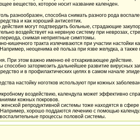
щее вещество, которое носит название календен.
толь разнообразен, способна снимать разного рода воспал
редства и как хороший антисептик.
 действия могут подтвердить больные, страдающие закупор
ельно воздействует на нервную систему при неврозах, стре
 периода, снимая неприятные симптомы.
но-кишечного тракта излечиваются при участии настойки к
Например, неоценима её польза при язве желудка, а также
я. При этом важно именно её отхаркивающее действие.
ы способно затормозить дальнейшее развитие вирусных за
средство и в профилактических целях в самом начале эпид
дства настойку ноготков используют при кожных заболевани
кробному воздействию, календула может эффективно спра
аниями кожных покровов.
женской репродуктивной системы тоже находятся в сфере
. Например, хорошо поддаются лечению с помощью календу
е воспалительные процессы половой системы.