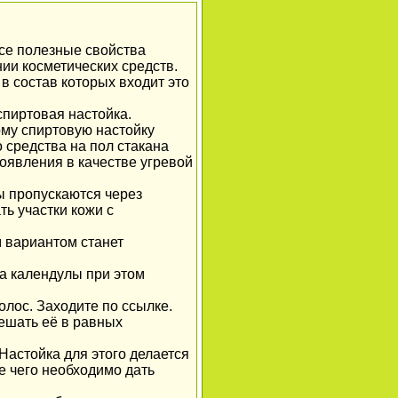
все полезные свойства
ии косметических средств.
в состав которых входит это
пиртовая настойка.
ому спиртовую настойку
 средства на пол стакана
роявления в качестве угревой
ы пропускаются через
ь участки кожи с
 вариантом станет
за календулы при этом
олос. Заходите по ссылке.
ешать её в равных
Настойка для этого делается
е чего необходимо дать