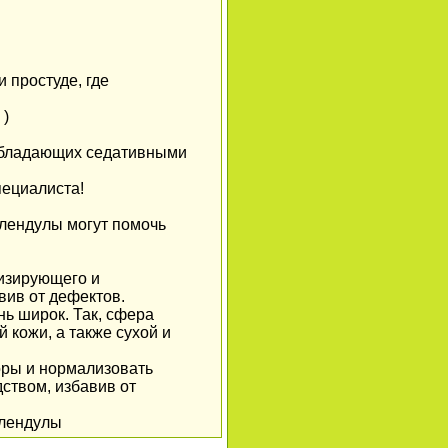
 простуде, где
 )
 обладающих седативными
ециалиста!
алендулы могут помочь
низирующего и
вив от дефектов.
нь широк. Так, сфера
 кожи, а также сухой и
поры и нормализовать
ством, избавив от
алендулы