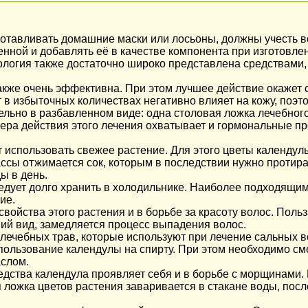
зготавливать домашние маски или лосьоны, должны учесть 
нной и добавлять её в качестве компонента при изготовлен
логия также достаточно широко представлена средствами, 
кже очень эффективна. При этом лучшее действие окажет с
т в избыточных количествах негативно влияет на кожу, поэт
ельно в разбавленном виде: одна столовая ложка лечебного
фера действия этого лечения охватывает и гормональные п
т использовать свежее растение. Для этого цветы календул
ссы отжимается сок, которым в последствии нужно протират
ы в день.
едует долго хранить в холодильнике. Наиболее подходящим
ие.
ойства этого растения и в борьбе за красоту волос. Поль
ий вид, замедляется процесс выпадения волос.
лечебных трав, которые используют при лечение сальных в
пользование календулы на спирту. При этом необходимо см
аслом.
дства календула проявляет себя и в борьбе с морщинами. 
 ложка цветов растения заваривается в стакане воды, посл