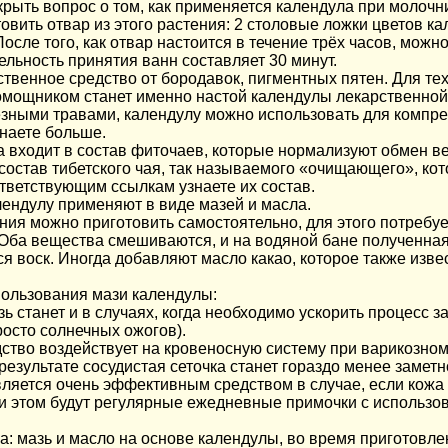
рыть вопрос о том, как применяется календула при молочн
овить отвар из этого растения: 2 столовые ложки цветов к
осле того, как отвар настоится в течение трёх часов, можно
льность принятия ванн составляет 30 минут.
твенное средство от бородавок, пигментных пятен. Для тех,
омощником станет именно настой календулы лекарственной
езными травами, календулу можно использовать для компрес
знаете больше.
ла входит в состав фиточаев, которые нормализуют обмен 
в состав тибетского чая, так называемого «очищающего», к
ответствующим ссылкам узнаете их состав.
лендулу применяют в виде мазей и масла.
ния можно приготовить самостоятельно, для этого потребу
). Оба вещества смешиваются, и на водяной бане полученна
ся воск. Иногда добавляют масло какао, которое также изв
пользования мази календулы:
станет и в случаях, когда необходимо ускорить процесс за
росто солнечных ожогов).
дство воздействует на кровеносную систему при варикозно
езультате сосудистая сеточка станет гораздо менее заметн
вляется очень эффективным средством в случае, если кожа 
 этом будут регулярные ежедневные примочки с использов
: мазь и масло на основе календулы, во время приготовле