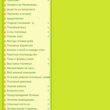
Прополис
Профессор Неумываки...
рецепты из прополиса
Прополис и молоко
продолжение
Подмор пчелиный - р...
Пчелиный воск
Соты пчелиные
Роение пчёл
Методы поимки роёв
Пчелиное воровство
Каталог статей и породы пчёл
Пакетное пчеловодство
Типы и формы ульёв
Выставка пчелиных ...
Механизация на пасе...
Мой верный помошник
Осенняя ревизия пчелиных семей
Пчелиная девятина
Зимние работы
Болезни пчёл
Предупреждение Ноземы
Лечение природными ...
Опасные гости на ...
Литературная страница