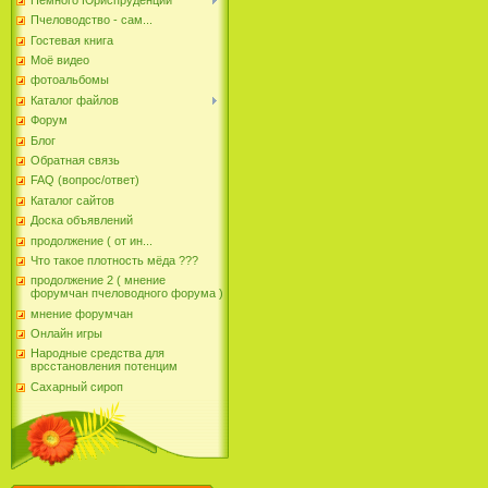
Пчеловодство - сам...
Гостевая книга
Моё видео
фотоальбомы
Каталог файлов
Форум
Блог
Обратная связь
FAQ (вопрос/ответ)
Каталог сайтов
Доска объявлений
продолжение ( от ин...
Что такое плотность мёда ???
продолжение 2 ( мнение
форумчан пчеловодного форума )
мнение форумчан
Онлайн игры
Народные средства для
врсстановления потенцим
Сахарный сироп