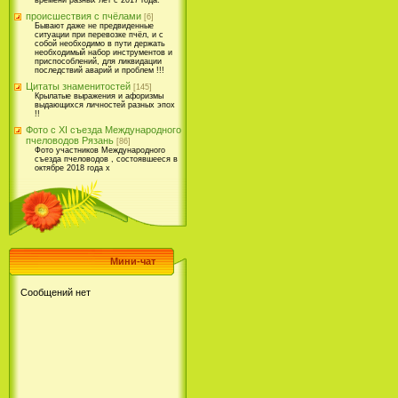
времени разных лет с 2017 года.
происшествия с пчёлами
[6]
Бывают даже не предвиденные
ситуации при перевозке пчёл, и с
собой необходимо в пути держать
необходимый набор инструментов и
приспособлений, для ликвидации
последствий аварий и проблем !!!
Цитаты знаменитостей
[145]
Крылатые выражения и афоризмы
выдающихся личностей разных эпох
!!
Фото с XI съезда Международного
пчеловодов Рязань
[86]
Фото участников Международного
съезда пчеловодов , состоявшееся в
октябре 2018 года х
Мини-чат