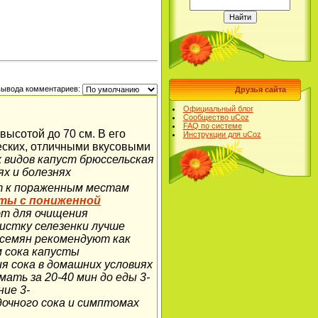
вывода комментариев:
Друзья сайта
Официальный блог
Сообщество uCoz
FAQ по системе
ысотой до 70 см. В его
Инструкции для uCoz
еских, отличными вкусовыми
х видов капуст брюссельская
ях и болезнях
ют к пораженным местам
ты с пониженной
ют для очищения
истку селезенки лучше
 семян рекомендуют как
м сока капусты
ия сока в домашних условиях
ать за 20-40 мин до еды 3-
ние 3-
очного сока и симптомах