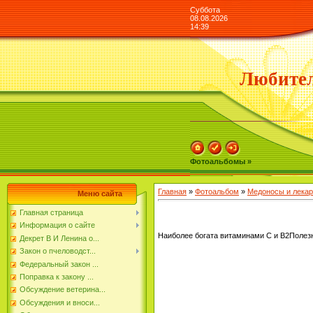
Суббота
08.08.2026
14:39
Любител
Фотоальбомы »
Главная
»
Фотоальбом
»
Медоносы и лекар
Меню сайта
Главная страница
Информация о сайте
Наиболее богата витаминами С и В2Полезн
Декрет В И Ленина о...
Закон о пчеловодст...
Федеральный закон ...
Поправка к закону ...
Обсуждение ветерина...
Обсуждения и вноси...