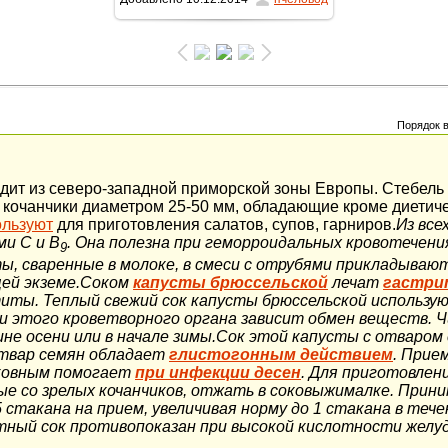
1162x1600
/ 365.0Kb
Порядок 
дит из северо-западной приморской зоны Европы. Стебель в
 кочанчики диаметром 25-50 мм, обладающие кроме диетич
ользуют
для приготовления салатов, супов, гарниров.
Из все
и С и В
. Она полезна при геморроидальных кровотечени
9
ты, сваренные в молоке, в смеси с отрубями прикладыва
ей экземе.
Соком
капусты брюссельской
лечат
гастри
иты. Теплый свежий сок капусты брюссельской использу
и этого кроветворного органа зависит обмен веществ. Ч
не осени или в начале зимы.
Сок этой капусты с отваром
Отвар семян обладает
глистогонным действием
. Прие
рковным помогает
при инфекции десен
. Для приготовлен
е со зрелых кочанчиков, отжать в соковыжималке. Приним
,5 стакана на прием, увеличивая норму до 1 стакана в тече
тный сок противопоказан при высокой кислотности желуд