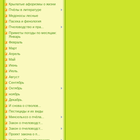
Крылатые афоризмы о жизни
Пчёлы в литературе
Медоносы лесные
Пасека и фенология
Пчеловодство и пра...
Приметы погоды по месяцам:
Январь
Февраль
Март
Апрель
Май
Июнь
Июль.
Август
Сентябрь
Октябрь
ноябрь
Декабрь.
И снова о стволов...
Пестициды и их виды
Минсельхоз о пчёла...
Закон о пчеловодст...
Закон о пчеловодст...
Проект закона о п...
Немного Юриспруденции