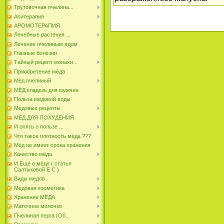
Трутовочная пчелина...
Апитерапия
АРОМОТЕРАПИЯ
Лечебные растения ...
Лечение пчелиным ядом
Глазные болезни
Тайный рецепт монахи...
Приобретение мёда
Мёд пчелиный
МЁД кладезь для мужчин
Польза медовой воды
Медовые рецепты
МЁД ДЛЯ ПОХУДЕНИЯ
И опять о пользе ...
Что такое плотность мёда ???
Мёд не имеет срока хранения
Качество мёда
И Ещё о мёде ( статья
Салтыковой Е С )
Виды медов
Медовая косметика
Хранение МЁДА
Маточное молочко
Пчелиная перга (Об...