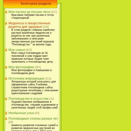
Категории раздела
Моя пасека на опушке леса
[417]
Красивые пейзажи пасеки и точок
стационарный
Медоносы и лекарственные
рецепты для здоровья
[206]
В этом разделе собраны наиболее
распространённых медоносов и
рецепты из них при различных
заболеваниях и описания
лекарственных растений журнала
"Пчеловодстао " за многие годы.
Моя семья
[810]
Моя семья пчеловодов из 3х
поколений и уже подрастают
правнуки которых будем тоже
привлекать к пчеловодному делу.
Мои фотографии
[387]
Мои фотографии и помошники в
пчеловодном деле
Источники информации
[213]
Литература которой пользуюсь для
оформления сайта Учебники
справочники пчеловодные сайты
рецептурные лечебники с описанием
приготовления снадобий
Пчеловодство в искусстве
[31]
Художественное изображение в
пчеловодстве, глазами художников и
увлечённых людей этой профессией
Необычные ульи
[83]
Пчеловодные сезоны разных лет
[68]
моменты развития пчелиных семей и
развитие медоносных растений во