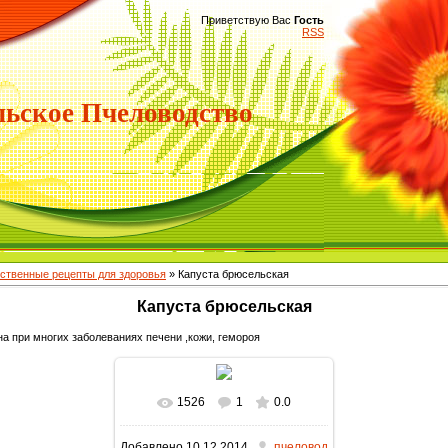
Приветствую Вас
Гость
RSS
ьское Пчеловодство
ственные рецепты для здоровья
» Капуста брюсельская
Капуста брюсельская
а при многих заболеваниях печени ,кожи, гемороя
1526
1
0.0
В реальном размере
Добавлено
10.12.2014
пчеловод