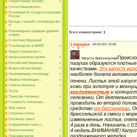
Общестенная эксперт...
Статья Кашковского
Резолюция III съезда пчеловодов
России
Беседа с наукой о пчеловодстве
!!!
Пчеловодные традиции древних
Всего комментариев
:
1
славян
О системе Меркурий
1
пчеловод
(30.03.2017 19:30)
Пчеловодство в МИРЕ
0
Форум Украинских п...
промышленные пасеки
Происхо
Капуста брюссельская
пазухах образуются плотные
Российский Национал...
качествами.
Эту капусту исп
Всеросийская Конфе...
наиболее богата витаминам
Начинающему пчеловоду
Лирика пчеловодов ...
печени. Листья этой капус
Советы бывалых
кожи при золотухе и мокнущ
Тесты
кислотностью
и холецист
Таинство пчелиное
селезенки. От деятельност
Стоимость пчелопаке...
проводить во второй полови
средство
от бессонницы
. 
Моя семья
брюссельской в смеси с мо
Строение пчелы
измельченные листья, сняты
Пчелиная семья
4 раза в день. Начинать с 0
Определение силы с...
4 недель.
ВНИМАНИЕ!
Капус
Матка пчелиная
раздраженного желудка.
Подсадка матки