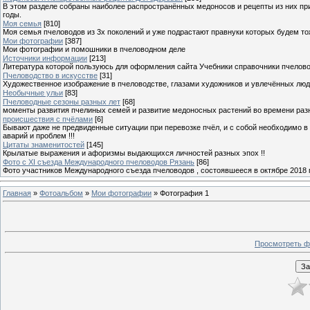
В этом разделе собраны наиболее распространённых медоносов и рецепты из них пр
годы.
Моя семья
[810]
Моя семья пчеловодов из 3х поколений и уже подрастают правнуки которых будем то
Мои фотографии
[387]
Мои фотографии и помошники в пчеловодном деле
Источники информации
[213]
Литература которой пользуюсь для оформления сайта Учебники справочники пчелов
Пчеловодство в искусстве
[31]
Художественное изображение в пчеловодстве, глазами художников и увлечённых лю
Необычные ульи
[83]
Пчеловодные сезоны разных лет
[68]
моменты развития пчелиных семей и развитие медоносных растений во времени разны
происшествия с пчёлами
[6]
Бывают даже не предвиденные ситуации при перевозке пчёл, и с собой необходимо в
аварий и проблем !!!
Цитаты знаменитостей
[145]
Крылатые выражения и афоризмы выдающихся личностей разных эпох !!
Фото с XI съезда Международного пчеловодов Рязань
[86]
Фото участников Международного съезда пчеловодов , состоявшееся в октябре 2018 
Главная
»
Фотоальбом
»
Мои фотографии
» Фотография 1
Просмотреть ф