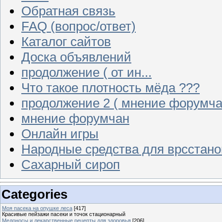
Обратная связь
FAQ (вопрос/ответ)
Каталог сайтов
Доска объявлений
продолжение ( от ин...
Что такое плотность мёда ???
продолжение 2 ( мнение форумча
мнение форумчан
Онлайн игры
Народные средства для врсстан
Сахарный сироп
Categories
Моя пасека на опушке леса
[417]
Красивые пейзажи пасеки и точок стационарный
Медоносы и лекарственные рецепты для здоровья
[206]