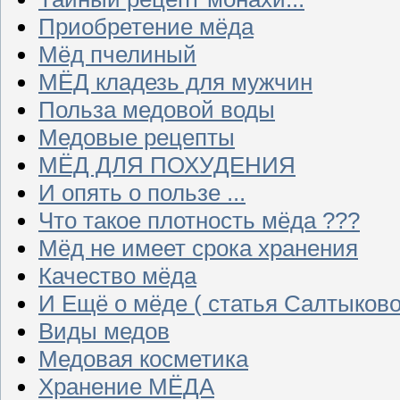
Приобретение мёда
Мёд пчелиный
МЁД кладезь для мужчин
Польза медовой воды
Медовые рецепты
МЁД ДЛЯ ПОХУДЕНИЯ
И опять о пользе ...
Что такое плотность мёда ???
Мёд не имеет срока хранения
Качество мёда
И Ещё о мёде ( статья Салтыково
Виды медов
Медовая косметика
Хранение МЁДА