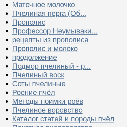
Маточное молочко
Пчелиная перга (Об...
Прополис
Профессор Неумываки...
рецепты из прополиса
Прополис и молоко
продолжение
Подмор пчелиный - р...
Пчелиный воск
Соты пчелиные
Роение пчёл
Методы поимки роёв
Пчелиное воровство
Каталог статей и породы пчёл