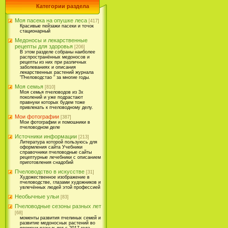
Категории раздела
Моя пасека на опушке леса
[417]
Красивые пейзажи пасеки и точок
стационарный
Медоносы и лекарственные
рецепты для здоровья
[206]
В этом разделе собраны наиболее
распространённых медоносов и
рецепты из них при различных
заболеваниях и описания
лекарственных растений журнала
"Пчеловодстао " за многие годы.
Моя семья
[810]
Моя семья пчеловодов из 3х
поколений и уже подрастают
правнуки которых будем тоже
привлекать к пчеловодному делу.
Мои фотографии
[387]
Мои фотографии и помошники в
пчеловодном деле
Источники информации
[213]
Литература которой пользуюсь для
оформления сайта Учебники
справочники пчеловодные сайты
рецептурные лечебники с описанием
приготовления снадобий
Пчеловодство в искусстве
[31]
Художественное изображение в
пчеловодстве, глазами художников и
увлечённых людей этой профессией
Необычные ульи
[83]
Пчеловодные сезоны разных лет
[68]
моменты развития пчелиных семей и
развитие медоносных растений во