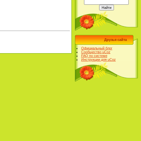
Друзья сайта
Официальный блог
Сообщество uCoz
FAQ по системе
Инструкции для uCoz