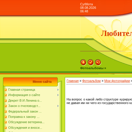
Суббота
08.08.2026
06:48
Любител
Фотоальбомы »
Главная
»
Фотоальбом
»
Мои фотографии
»
Меню сайта
Главная страница
Информация о сайте
На вопрос о какой либо структуре курирую
Декрет В И Ленина о...
не давая им ни чего из государственного к
Закон о пчеловодст...
Федеральный закон ...
Поправка к закону ...
Обсуждение ветерина...
Обсуждения и вноси...