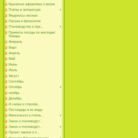
Крылатые афоризмы о жизни
Пчёлы в литературе
Медоносы лесные
Пасека и фенология
Пчеловодство и пра...
Приметы погоды по месяцам:
Январь
Февраль
Март
Апрель
Май
Июнь
Июль.
Август
Сентябрь
Октябрь
ноябрь
Декабрь.
И снова о стволов...
Пестициды и их виды
Минсельхоз о пчёла...
Закон о пчеловодст...
Закон о пчеловодст...
Проект закона о п...
Немного Юриспруденции