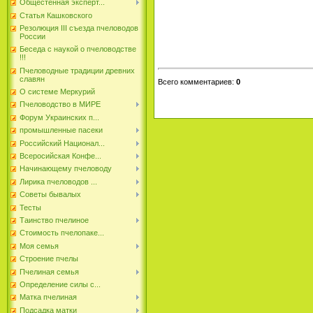
Общестенная эксперт...
Статья Кашковского
Резолюция III съезда пчеловодов
России
Беседа с наукой о пчеловодстве
!!!
Пчеловодные традиции древних
славян
Всего комментариев
:
0
О системе Меркурий
Пчеловодство в МИРЕ
Форум Украинских п...
промышленные пасеки
Российский Национал...
Всеросийская Конфе...
Начинающему пчеловоду
Лирика пчеловодов ...
Советы бывалых
Тесты
Таинство пчелиное
Стоимость пчелопаке...
Моя семья
Строение пчелы
Пчелиная семья
Определение силы с...
Матка пчелиная
Подсадка матки