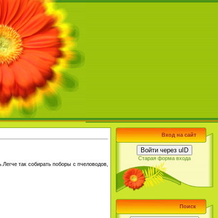
Вход на сайт
Войти через uID
Старая форма входа
ь.Легче так собирать поборы с пчеловодов,
Поиск