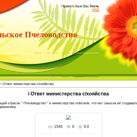
Приветствую Вас
Гость
RSS
ьское Пчеловодство
 i Ответ министерства с/хояйства
i Ответ министерства с/хояйства
щей отрасль " Пчеловодство " в министерстве ответили, что нет смысла её создават
арманчика.
1545
0
0.0
В реальном размере