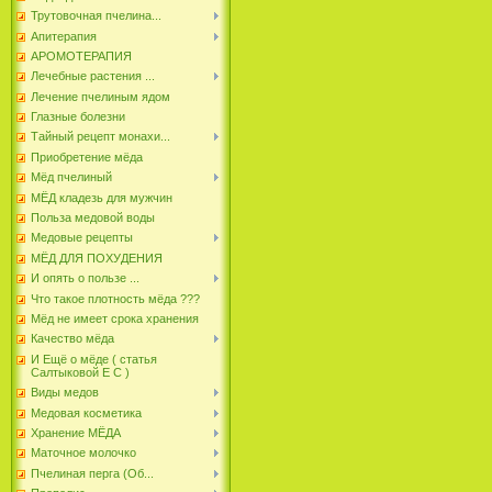
Трутовочная пчелина...
Апитерапия
АРОМОТЕРАПИЯ
Лечебные растения ...
Лечение пчелиным ядом
Глазные болезни
Тайный рецепт монахи...
Приобретение мёда
Мёд пчелиный
МЁД кладезь для мужчин
Польза медовой воды
Медовые рецепты
МЁД ДЛЯ ПОХУДЕНИЯ
И опять о пользе ...
Что такое плотность мёда ???
Мёд не имеет срока хранения
Качество мёда
И Ещё о мёде ( статья
Салтыковой Е С )
Виды медов
Медовая косметика
Хранение МЁДА
Маточное молочко
Пчелиная перга (Об...