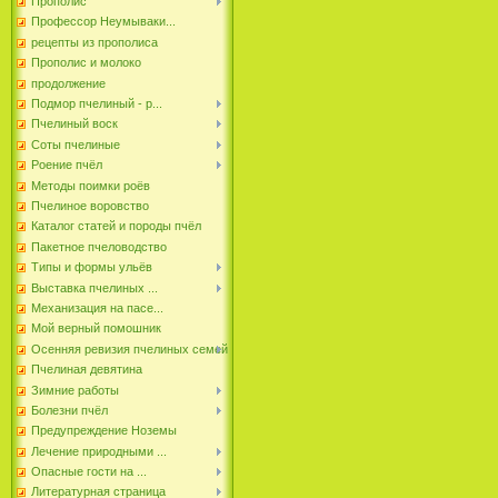
Прополис
Профессор Неумываки...
рецепты из прополиса
Прополис и молоко
продолжение
Подмор пчелиный - р...
Пчелиный воск
Соты пчелиные
Роение пчёл
Методы поимки роёв
Пчелиное воровство
Каталог статей и породы пчёл
Пакетное пчеловодство
Типы и формы ульёв
Выставка пчелиных ...
Механизация на пасе...
Мой верный помошник
Осенняя ревизия пчелиных семей
Пчелиная девятина
Зимние работы
Болезни пчёл
Предупреждение Ноземы
Лечение природными ...
Опасные гости на ...
Литературная страница