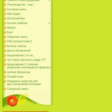
Пчеловодство - сам...
Гостевая книга
Моё видео
фотоальбомы
Каталог файлов
Форум
Блог
Обратная связь
FAQ (вопрос/ответ)
Каталог сайтов
Доска объявлений
продолжение ( от ин...
Что такое плотность мёда ???
продолжение 2 ( мнение
форумчан пчеловодного форума )
мнение форумчан
Онлайн игры
Народные средства для
врсстановления потенцим
Сахарный сироп