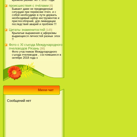
времени разных лет с 2017 года.
происшествия с пчёлами
[6]
Бывают даже не предвиденные
ситуации при перевозке пчёл, и с
собой необходимо в пути держать
необходимый набор инструментов и
приспособлений, для ликвидации
последствий аварий и проблем !!!
Цитаты знаменитостей
[145]
Крылатые выражения и афоризмы
выдающихся личностей разных эпох
!!
Фото с XI съезда Международного
пчеловодов Рязань
[86]
Фото участников Международного
съезда пчеловодов , состоявшееся в
октябре 2018 года х
Мини-чат