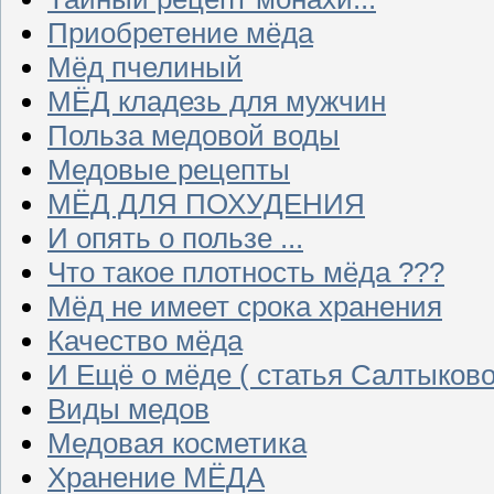
Приобретение мёда
Мёд пчелиный
МЁД кладезь для мужчин
Польза медовой воды
Медовые рецепты
МЁД ДЛЯ ПОХУДЕНИЯ
И опять о пользе ...
Что такое плотность мёда ???
Мёд не имеет срока хранения
Качество мёда
И Ещё о мёде ( статья Салтыково
Виды медов
Медовая косметика
Хранение МЁДА