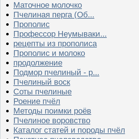
Маточное молочко
Пчелиная перга (Об...
Прополис
Профессор Неумываки...
рецепты из прополиса
Прополис и молоко
продолжение
Подмор пчелиный - р...
Пчелиный воск
Соты пчелиные
Роение пчёл
Методы поимки роёв
Пчелиное воровство
Каталог статей и породы пчёл