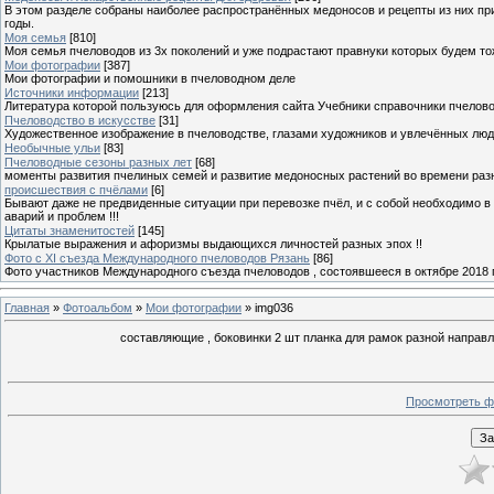
В этом разделе собраны наиболее распространённых медоносов и рецепты из них пр
годы.
Моя семья
[810]
Моя семья пчеловодов из 3х поколений и уже подрастают правнуки которых будем то
Мои фотографии
[387]
Мои фотографии и помошники в пчеловодном деле
Источники информации
[213]
Литература которой пользуюсь для оформления сайта Учебники справочники пчелов
Пчеловодство в искусстве
[31]
Художественное изображение в пчеловодстве, глазами художников и увлечённых лю
Необычные ульи
[83]
Пчеловодные сезоны разных лет
[68]
моменты развития пчелиных семей и развитие медоносных растений во времени разны
происшествия с пчёлами
[6]
Бывают даже не предвиденные ситуации при перевозке пчёл, и с собой необходимо в
аварий и проблем !!!
Цитаты знаменитостей
[145]
Крылатые выражения и афоризмы выдающихся личностей разных эпох !!
Фото с XI съезда Международного пчеловодов Рязань
[86]
Фото участников Международного съезда пчеловодов , состоявшееся в октябре 2018 
Главная
»
Фотоальбом
»
Мои фотографии
» img036
составляющие , боковинки 2 шт планка для рамок разной направл
Просмотреть ф