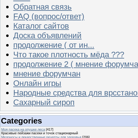
Обратная связь
FAQ (вопрос/ответ)
Каталог сайтов
Доска объявлений
продолжение ( от ин...
Что такое плотность мёда ???
продолжение 2 ( мнение форумча
мнение форумчан
Онлайн игры
Народные средства для врсстан
Сахарный сироп
Categories
Моя пасека на опушке леса
[417]
Красивые пейзажи пасеки и точок стационарный
Медоносы и лекарственные рецепты для здоровья
[206]