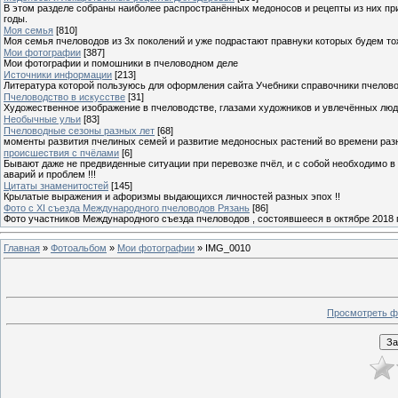
В этом разделе собраны наиболее распространённых медоносов и рецепты из них пр
годы.
Моя семья
[810]
Моя семья пчеловодов из 3х поколений и уже подрастают правнуки которых будем то
Мои фотографии
[387]
Мои фотографии и помошники в пчеловодном деле
Источники информации
[213]
Литература которой пользуюсь для оформления сайта Учебники справочники пчелов
Пчеловодство в искусстве
[31]
Художественное изображение в пчеловодстве, глазами художников и увлечённых лю
Необычные ульи
[83]
Пчеловодные сезоны разных лет
[68]
моменты развития пчелиных семей и развитие медоносных растений во времени разны
происшествия с пчёлами
[6]
Бывают даже не предвиденные ситуации при перевозке пчёл, и с собой необходимо в
аварий и проблем !!!
Цитаты знаменитостей
[145]
Крылатые выражения и афоризмы выдающихся личностей разных эпох !!
Фото с XI съезда Международного пчеловодов Рязань
[86]
Фото участников Международного съезда пчеловодов , состоявшееся в октябре 2018 
Главная
»
Фотоальбом
»
Мои фотографии
» IMG_0010
Просмотреть ф