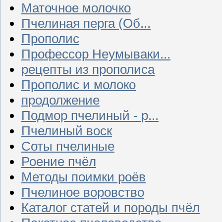
Маточное молочко
Пчелиная перга (Об...
Прополис
Профессор Неумываки...
рецепты из прополиса
Прополис и молоко
продолжение
Подмор пчелиный - р...
Пчелиный воск
Соты пчелиные
Роение пчёл
Методы поимки роёв
Пчелиное воровство
Каталог статей и породы пчёл