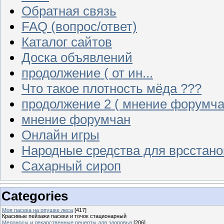
Обратная связь
FAQ (вопрос/ответ)
Каталог сайтов
Доска объявлений
продолжение ( от ин...
Что такое плотность мёда ???
продолжение 2 ( мнение форумча
мнение форумчан
Онлайн игры
Народные средства для врсстан
Сахарный сироп
Categories
Моя пасека на опушке леса
[417]
Красивые пейзажи пасеки и точок стационарный
Медоносы и лекарственные рецепты для здоровья
[206]