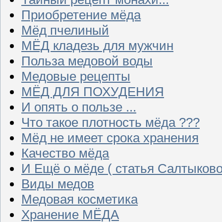
Приобретение мёда
Мёд пчелиный
МЁД кладезь для мужчин
Польза медовой воды
Медовые рецепты
МЁД ДЛЯ ПОХУДЕНИЯ
И опять о пользе ...
Что такое плотность мёда ???
Мёд не имеет срока хранения
Качество мёда
И Ещё о мёде ( статья Салтыково
Виды медов
Медовая косметика
Хранение МЁДА