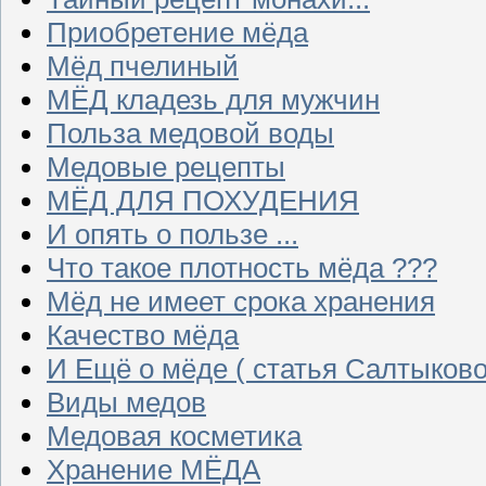
Приобретение мёда
Мёд пчелиный
МЁД кладезь для мужчин
Польза медовой воды
Медовые рецепты
МЁД ДЛЯ ПОХУДЕНИЯ
И опять о пользе ...
Что такое плотность мёда ???
Мёд не имеет срока хранения
Качество мёда
И Ещё о мёде ( статья Салтыково
Виды медов
Медовая косметика
Хранение МЁДА