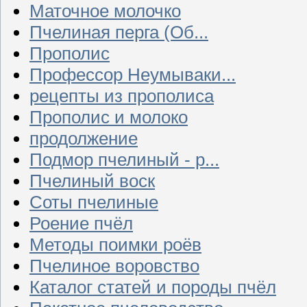
Маточное молочко
Пчелиная перга (Об...
Прополис
Профессор Неумываки...
рецепты из прополиса
Прополис и молоко
продолжение
Подмор пчелиный - р...
Пчелиный воск
Соты пчелиные
Роение пчёл
Методы поимки роёв
Пчелиное воровство
Каталог статей и породы пчёл