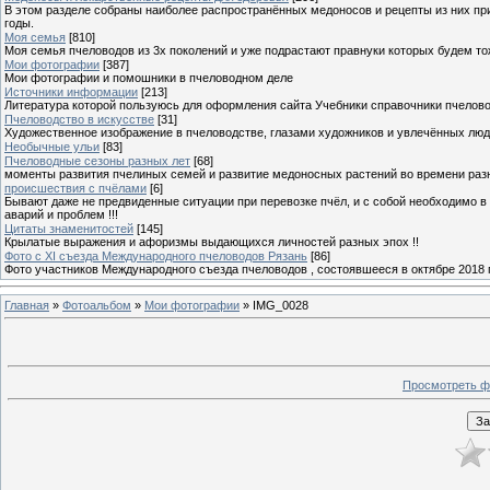
В этом разделе собраны наиболее распространённых медоносов и рецепты из них пр
годы.
Моя семья
[810]
Моя семья пчеловодов из 3х поколений и уже подрастают правнуки которых будем то
Мои фотографии
[387]
Мои фотографии и помошники в пчеловодном деле
Источники информации
[213]
Литература которой пользуюсь для оформления сайта Учебники справочники пчелов
Пчеловодство в искусстве
[31]
Художественное изображение в пчеловодстве, глазами художников и увлечённых лю
Необычные ульи
[83]
Пчеловодные сезоны разных лет
[68]
моменты развития пчелиных семей и развитие медоносных растений во времени разны
происшествия с пчёлами
[6]
Бывают даже не предвиденные ситуации при перевозке пчёл, и с собой необходимо в
аварий и проблем !!!
Цитаты знаменитостей
[145]
Крылатые выражения и афоризмы выдающихся личностей разных эпох !!
Фото с XI съезда Международного пчеловодов Рязань
[86]
Фото участников Международного съезда пчеловодов , состоявшееся в октябре 2018 
Главная
»
Фотоальбом
»
Мои фотографии
» IMG_0028
Просмотреть ф