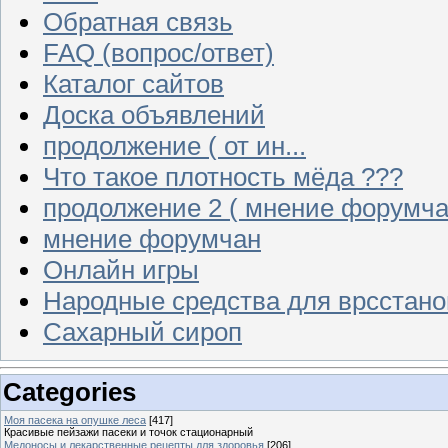
Обратная связь
FAQ (вопрос/ответ)
Каталог сайтов
Доска объявлений
продолжение ( от ин...
Что такое плотность мёда ???
продолжение 2 ( мнение форумча
мнение форумчан
Онлайн игры
Народные средства для врсстан
Сахарный сироп
Categories
Моя пасека на опушке леса
[417]
Красивые пейзажи пасеки и точок стационарный
Медоносы и лекарственные рецепты для здоровья
[206]