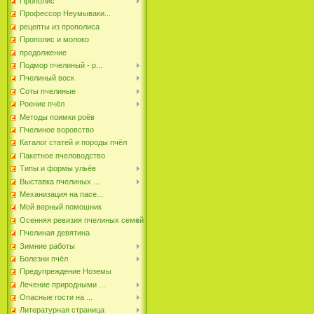
Прополис
Профессор Неумываки...
рецепты из прополиса
Прополис и молоко
продолжение
Подмор пчелиный - р...
Пчелиный воск
Соты пчелиные
Роение пчёл
Методы поимки роёв
Пчелиное воровство
Каталог статей и породы пчёл
Пакетное пчеловодство
Типы и формы ульёв
Выставка пчелиных ...
Механизация на пасе...
Мой верный помошник
Осенняя ревизия пчелиных семей
Пчелиная девятина
Зимние работы
Болезни пчёл
Предупреждение Ноземы
Лечение природными ...
Опасные гости на ...
Литературная страница