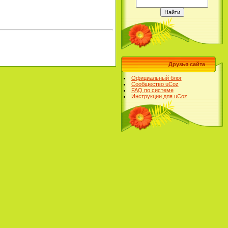
Друзья сайта
Официальный блог
Сообщество uCoz
FAQ по системе
Инструкции для uCoz