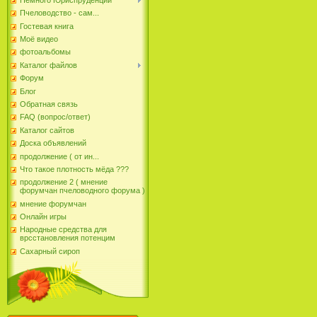
Пчеловодство - сам...
Гостевая книга
Моё видео
фотоальбомы
Каталог файлов
Форум
Блог
Обратная связь
FAQ (вопрос/ответ)
Каталог сайтов
Доска объявлений
продолжение ( от ин...
Что такое плотность мёда ???
продолжение 2 ( мнение
форумчан пчеловодного форума )
мнение форумчан
Онлайн игры
Народные средства для
врсстановления потенцим
Сахарный сироп