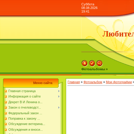
Суббота
08.08.2026
19:41
Любител
Фотоальбомы »
Главная
»
Фотоальбом
»
Мои фотографии
»
Меню сайта
Главная страница
Информация о сайте
Декрет В И Ленина о...
Закон о пчеловодст...
Федеральный закон ...
Поправка к закону ...
Обсуждение ветерина...
Обсуждения и вноси...