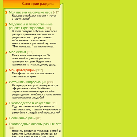
Категории раздела
Моя пасека на опушке леса
[417]
Красивые пейзажи пасеки и точок
стационарный
Медоносы и лекарственные
рецепты для здоровья
[206]
В этом разделе собраны наиболее
распространённых медоносов и
рецепты из них при различных
заболеваниях и описания
лекарственных растений журнала
"Пчеловодстао " за многие годы.
Моя семья
[810]
Моя семья пчеловодов из 3х
поколений и уже подрастают
правнуки которых будем тоже
привлекать к пчеловодному делу.
Мои фотографии
[387]
Мои фотографии и помошники в
пчеловодном деле
Источники информации
[213]
Литература которой пользуюсь для
оформления сайта Учебники
справочники пчеловодные сайты
рецептурные лечебники с описанием
приготовления снадобий
Пчеловодство в искусстве
[31]
Художественное изображение в
пчеловодстве, глазами художников и
увлечённых людей этой профессией
Необычные ульи
[83]
Пчеловодные сезоны разных лет
[68]
моменты развития пчелиных семей и
развитие медоносных растений во