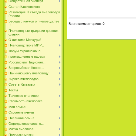
Общестенная эксперт...
Статья Кашковского
Резолюция III съезда пчеловодов
России
Беседа с наукой о пчеловодстве
Всего комментариев
:
0
!!!
Пчеловодные традиции древних
славян
О системе Меркурий
Пчеловодство в МИРЕ
Форум Украинских п...
промышленные пасеки
Российский Национал...
Всеросийская Конфе...
Начинающему пчеловоду
Лирика пчеловодов ...
Советы бывалых
Тесты
Таинство пчелиное
Стоимость пчелопаке...
Моя семья
Строение пчелы
Пчелиная семья
Определение силы с...
Матка пчелиная
Подсадка матки