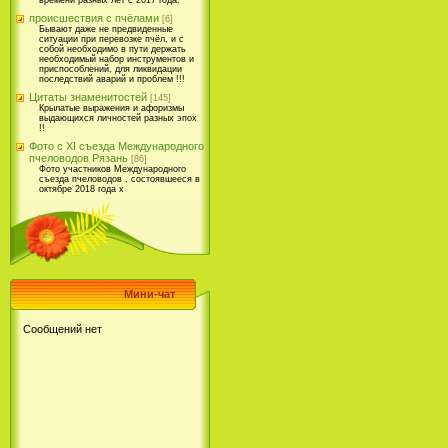
времени разных лет с 2017 года.
происшествия с пчёлами
[6]
Бывают даже не предвиденные
ситуации при перевозке пчёл, и с
собой необходимо в пути держать
необходимый набор инструментов и
приспособлений, для ликвидации
последствий аварий и проблем !!!
Цитаты знаменитостей
[145]
Крылатые выражения и афоризмы
выдающихся личностей разных эпох
!!
Фото с XI съезда Международного
пчеловодов Рязань
[86]
Фото участников Международного
съезда пчеловодов , состоявшееся в
октябре 2018 года х
Мини-чат