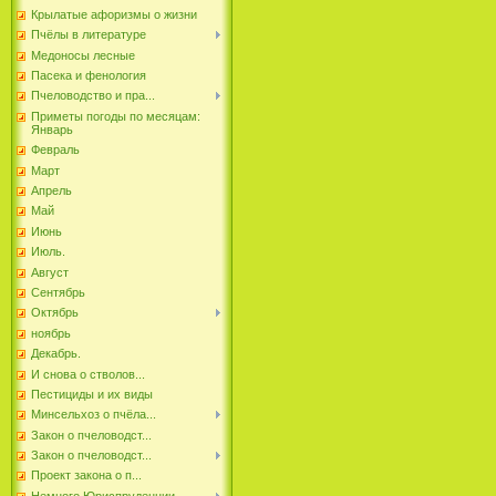
Крылатые афоризмы о жизни
Пчёлы в литературе
Медоносы лесные
Пасека и фенология
Пчеловодство и пра...
Приметы погоды по месяцам:
Январь
Февраль
Март
Апрель
Май
Июнь
Июль.
Август
Сентябрь
Октябрь
ноябрь
Декабрь.
И снова о стволов...
Пестициды и их виды
Минсельхоз о пчёла...
Закон о пчеловодст...
Закон о пчеловодст...
Проект закона о п...
Немного Юриспруденции