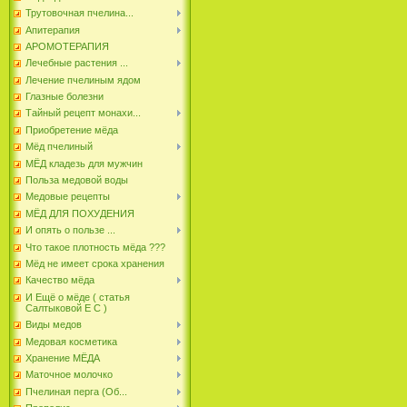
Трутовочная пчелина...
Апитерапия
АРОМОТЕРАПИЯ
Лечебные растения ...
Лечение пчелиным ядом
Глазные болезни
Тайный рецепт монахи...
Приобретение мёда
Мёд пчелиный
МЁД кладезь для мужчин
Польза медовой воды
Медовые рецепты
МЁД ДЛЯ ПОХУДЕНИЯ
И опять о пользе ...
Что такое плотность мёда ???
Мёд не имеет срока хранения
Качество мёда
И Ещё о мёде ( статья
Салтыковой Е С )
Виды медов
Медовая косметика
Хранение МЁДА
Маточное молочко
Пчелиная перга (Об...