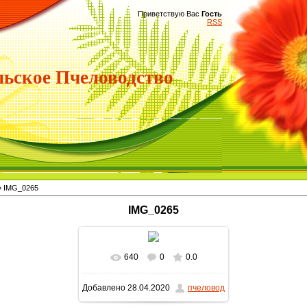
Приветствую Вас
Гость
RSS
ьское Пчеловодство
 IMG_0265
IMG_0265
640
0
0.0
В реальном размере
Добавлено
28.04.2020
пчеловод
1920x1080
/ 469.1Kb