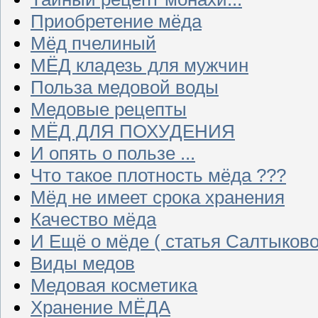
Приобретение мёда
Мёд пчелиный
МЁД кладезь для мужчин
Польза медовой воды
Медовые рецепты
МЁД ДЛЯ ПОХУДЕНИЯ
И опять о пользе ...
Что такое плотность мёда ???
Мёд не имеет срока хранения
Качество мёда
И Ещё о мёде ( статья Салтыково
Виды медов
Медовая косметика
Хранение МЁДА