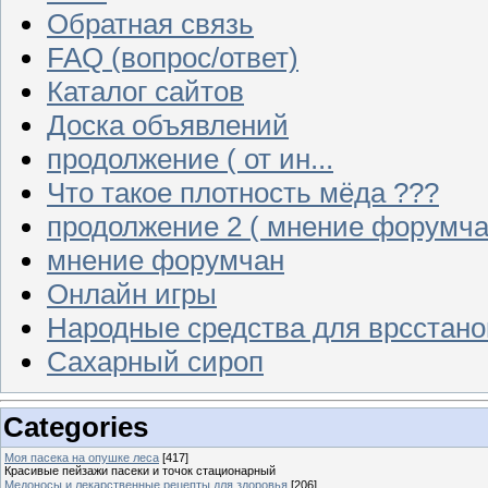
Обратная связь
FAQ (вопрос/ответ)
Каталог сайтов
Доска объявлений
продолжение ( от ин...
Что такое плотность мёда ???
продолжение 2 ( мнение форумча
мнение форумчан
Онлайн игры
Народные средства для врсстан
Сахарный сироп
Categories
Моя пасека на опушке леса
[417]
Красивые пейзажи пасеки и точок стационарный
Медоносы и лекарственные рецепты для здоровья
[206]