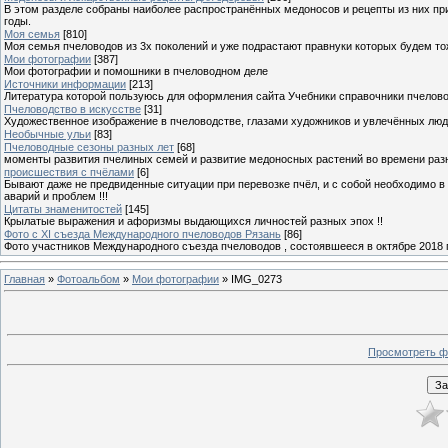
В этом разделе собраны наиболее распространённых медоносов и рецепты из них пр
годы.
Моя семья
[810]
Моя семья пчеловодов из 3х поколений и уже подрастают правнуки которых будем то
Мои фотографии
[387]
Мои фотографии и помошники в пчеловодном деле
Источники информации
[213]
Литература которой пользуюсь для оформления сайта Учебники справочники пчелов
Пчеловодство в искусстве
[31]
Художественное изображение в пчеловодстве, глазами художников и увлечённых лю
Необычные ульи
[83]
Пчеловодные сезоны разных лет
[68]
моменты развития пчелиных семей и развитие медоносных растений во времени разны
происшествия с пчёлами
[6]
Бывают даже не предвиденные ситуации при перевозке пчёл, и с собой необходимо в
аварий и проблем !!!
Цитаты знаменитостей
[145]
Крылатые выражения и афоризмы выдающихся личностей разных эпох !!
Фото с XI съезда Международного пчеловодов Рязань
[86]
Фото участников Международного съезда пчеловодов , состоявшееся в октябре 2018 
Главная
»
Фотоальбом
»
Мои фотографии
» IMG_0273
Просмотреть ф