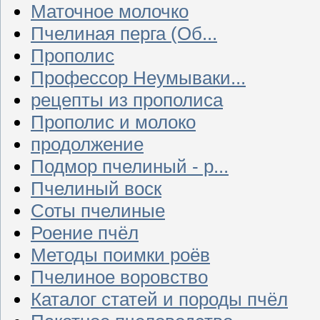
Маточное молочко
Пчелиная перга (Об...
Прополис
Профессор Неумываки...
рецепты из прополиса
Прополис и молоко
продолжение
Подмор пчелиный - р...
Пчелиный воск
Соты пчелиные
Роение пчёл
Методы поимки роёв
Пчелиное воровство
Каталог статей и породы пчёл