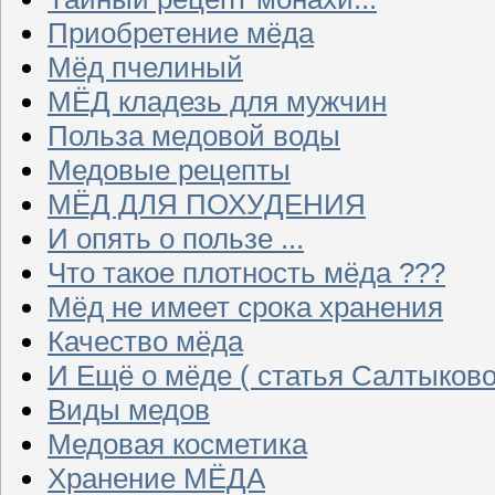
Приобретение мёда
Мёд пчелиный
МЁД кладезь для мужчин
Польза медовой воды
Медовые рецепты
МЁД ДЛЯ ПОХУДЕНИЯ
И опять о пользе ...
Что такое плотность мёда ???
Мёд не имеет срока хранения
Качество мёда
И Ещё о мёде ( статья Салтыково
Виды медов
Медовая косметика
Хранение МЁДА