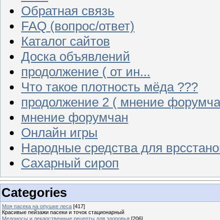
Обратная связь
FAQ (вопрос/ответ)
Каталог сайтов
Доска объявлений
продолжение ( от ин...
Что такое плотность мёда ???
продолжение 2 ( мнение форумча
мнение форумчан
Онлайн игры
Народные средства для врсстан
Сахарный сироп
Categories
Моя пасека на опушке леса
[417]
Красивые пейзажи пасеки и точок стационарный
Медоносы и лекарственные рецепты для здоровья
[206]