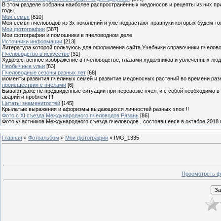
В этом разделе собраны наиболее распространённых медоносов и рецепты из них пр
годы.
Моя семья
[810]
Моя семья пчеловодов из 3х поколений и уже подрастают правнуки которых будем то
Мои фотографии
[387]
Мои фотографии и помошники в пчеловодном деле
Источники информации
[213]
Литература которой пользуюсь для оформления сайта Учебники справочники пчелов
Пчеловодство в искусстве
[31]
Художественное изображение в пчеловодстве, глазами художников и увлечённых лю
Необычные ульи
[83]
Пчеловодные сезоны разных лет
[68]
моменты развития пчелиных семей и развитие медоносных растений во времени разны
происшествия с пчёлами
[6]
Бывают даже не предвиденные ситуации при перевозке пчёл, и с собой необходимо в
аварий и проблем !!!
Цитаты знаменитостей
[145]
Крылатые выражения и афоризмы выдающихся личностей разных эпох !!
Фото с XI съезда Международного пчеловодов Рязань
[86]
Фото участников Международного съезда пчеловодов , состоявшееся в октябре 2018 
Главная
»
Фотоальбом
»
Мои фотографии
» IMG_1335
Просмотреть ф