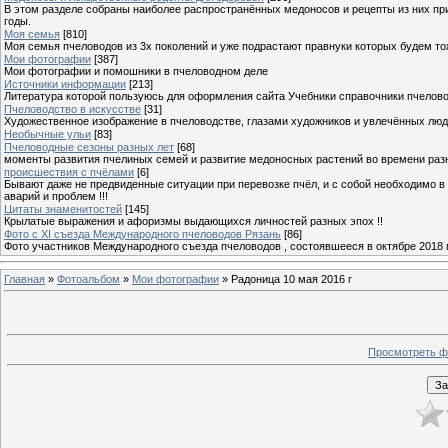
В этом разделе собраны наиболее распространённых медоносов и рецепты из них пр
годы.
Моя семья
[810]
Моя семья пчеловодов из 3х поколений и уже подрастают правнуки которых будем то
Мои фотографии
[387]
Мои фотографии и помошники в пчеловодном деле
Источники информации
[213]
Литература которой пользуюсь для оформления сайта Учебники справочники пчелов
Пчеловодство в искусстве
[31]
Художественное изображение в пчеловодстве, глазами художников и увлечённых лю
Необычные ульи
[83]
Пчеловодные сезоны разных лет
[68]
моменты развития пчелиных семей и развитие медоносных растений во времени разны
происшествия с пчёлами
[6]
Бывают даже не предвиденные ситуации при перевозке пчёл, и с собой необходимо в
аварий и проблем !!!
Цитаты знаменитостей
[145]
Крылатые выражения и афоризмы выдающихся личностей разных эпох !!
Фото с XI съезда Международного пчеловодов Рязань
[86]
Фото участников Международного съезда пчеловодов , состоявшееся в октябре 2018 
Главная
»
Фотоальбом
»
Мои фотографии
» Радоница 10 мая 2016 г
Просмотреть ф