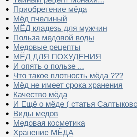
Приобретение мёда
Мёд пчелиный
МЁД кладезь для мужчин
Польза медовой воды
Медовые рецепты
МЁД ДЛЯ ПОХУДЕНИЯ
И опять о пользе ...
Что такое плотность мёда ???
Мёд не имеет срока хранения
Качество мёда
И Ещё о мёде ( статья Салтыково
Виды медов
Медовая косметика
Хранение МЁДА