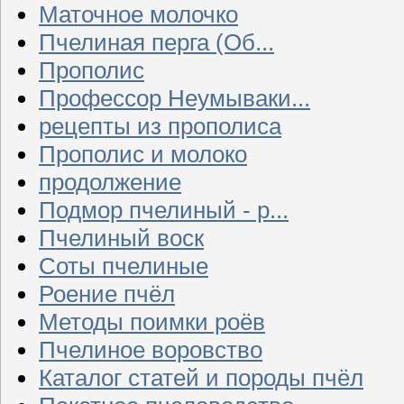
Маточное молочко
Пчелиная перга (Об...
Прополис
Профессор Неумываки...
рецепты из прополиса
Прополис и молоко
продолжение
Подмор пчелиный - р...
Пчелиный воск
Соты пчелиные
Роение пчёл
Методы поимки роёв
Пчелиное воровство
Каталог статей и породы пчёл