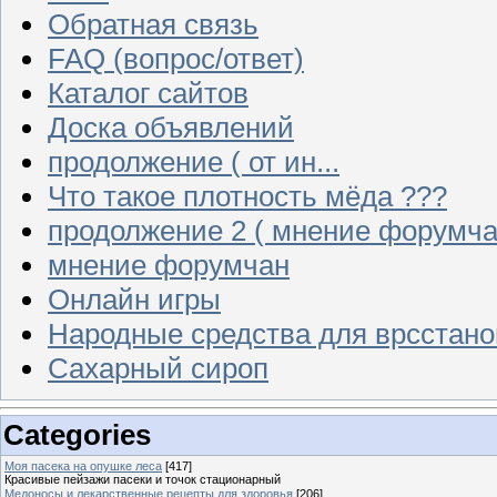
Обратная связь
FAQ (вопрос/ответ)
Каталог сайтов
Доска объявлений
продолжение ( от ин...
Что такое плотность мёда ???
продолжение 2 ( мнение форумча
мнение форумчан
Онлайн игры
Народные средства для врсстан
Сахарный сироп
Categories
Моя пасека на опушке леса
[417]
Красивые пейзажи пасеки и точок стационарный
Медоносы и лекарственные рецепты для здоровья
[206]